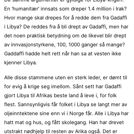
En ‘humanitær’ innsats som dreper 1.4 million i Irak?
Hvor mange skal drepes for å redde dem fra Gadaffi
i Libya? De reddes fra å bli drept av Gadaffi, men har
det noen praktisk betydning om de likevel blir drept
av innvasjonstyrkene, 100, 1000 ganger så mange?
Gaddaffi hadde helt rett når han sa at vesten ikke
kjenner Libya.
Alle disse stammene uten en sterk leder, er dømt til
for evig å krige seg imellom. Sånt sett har Gadaffi
gjort Libya til Afrikas beste land å leve i, for folk
flest. Sannsynligvis får folket i Libya se langt mer av
oljeinntektene sine enn vi i Norge får. Alle i Libya har
hatt mat og hus, og fått skolegang. Han har drevet
utstrakt nødhjelp til resten av Arika også. Det er