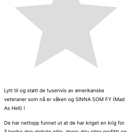
Lytt til og støtt de tusenvis av amerikanske
veteraner som nå er våken og SINNA SOM FY (Mad
As Hell) !
De har nettopp funnet ut at de har kriget en krig for
å berike den globale elite, deres driv etter profittt og