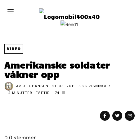
VIDEO
Amerikanske soldater
våkner opp
AV
J.JOHANSEN
21. 03. 2011
5.2K VISNINGER
4 MINUTTER LESETID
74
0
0
stemmer