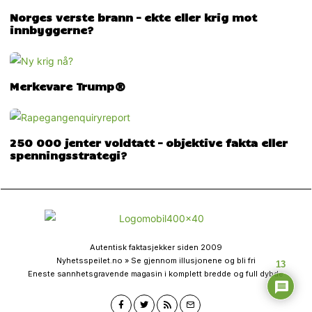
Norges verste brann – ekte eller krig mot
innbyggerne?
Merkevare Trump®
250 000 jenter voldtatt – objektive fakta eller
spenningsstrategi?
Autentisk faktasjekker siden 2009
Nyhetsspeilet.no » Se gjennom illusjonene og bli fri
13
Eneste sannhetsgravende magasin i komplett bredde og full dybde