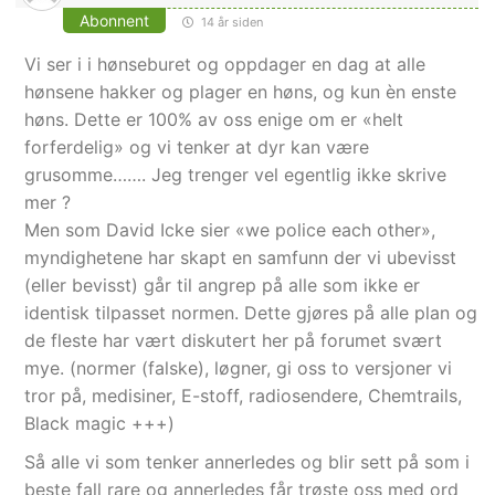
Abonnent
14 år siden
Vi ser i i hønseburet og oppdager en dag at alle
hønsene hakker og plager en høns, og kun èn enste
høns. Dette er 100% av oss enige om er «helt
forferdelig» og vi tenker at dyr kan være
grusomme……. Jeg trenger vel egentlig ikke skrive
mer ?
Men som David Icke sier «we police each other»,
myndighetene har skapt en samfunn der vi ubevisst
(eller bevisst) går til angrep på alle som ikke er
identisk tilpasset normen. Dette gjøres på alle plan og
de fleste har vært diskutert her på forumet svært
mye. (normer (falske), løgner, gi oss to versjoner vi
tror på, medisiner, E-stoff, radiosendere, Chemtrails,
Black magic +++)
Så alle vi som tenker annerledes og blir sett på som i
beste fall rare og annerledes får trøste oss med ord