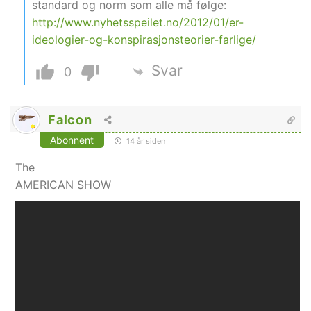
standard og norm som alle må følge:
http://www.nyhetsspeilet.no/2012/01/er-
ideologier-og-konspirasjonsteorier-farlige/
Svar
0
Falcon
Abonnent
14 år siden
The
AMERICAN SHOW