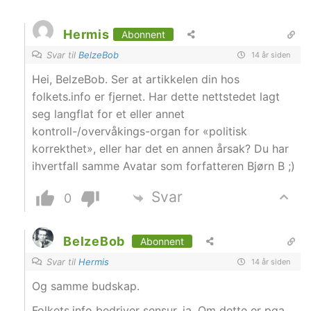
Hermis
Abonnent
Svar til
BelzeBob
14 år siden
Hei, BelzeBob. Ser at artikkelen din hos
folkets.info er fjernet. Har dette nettstedet lagt
seg langflat for et eller annet
kontroll-/overvåkings-organ for «politisk
korrekthet», eller har det en annen årsak? Du har
ihvertfall samme Avatar som forfatteren Bjørn B ;)
Svar
0
BelzeBob
Abonnent
Svar til
Hermis
14 år siden
Og samme budskap.
Folkets.info bedriver sensur, ja. Om dette er pga.