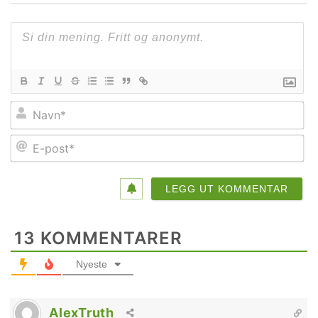
Na
E-
po
13
KOMMENTARER
Nyeste
AlexTruth