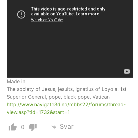
Made in
The society of Jesus, jesuits, Ignatius of Loyola, 1st
Superior General, pope, black pope, Vatican
http://www.navigate3d.no/mbbs22/forums/thread-
view.asp?tid=1732&start=1
Svar
0