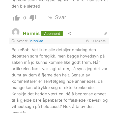
den ble slettet!
Svar
0
Hermis
Abonnent
Svar til
BelzeBob
14 år siden
BelzeBob: Vet ikke alle detaljer omkring den
debatten som foregikk, men begge hovedsyn på
saken må jo kunne komme like godt frem. Når
artikkelen først var lagt ut der, så syns jeg det var
dumt av dem å fjerne den helt. Sensur av
kommentarer er selvfølgelig noe annerledes, da
mange kan uttrykke seg direkte krenkende.
Kanskje det hadde vært en idé å begrense emnet
til å gjelde bare åpenbarte forfalskede «bevis» og
vitneutsagn på holocaust? Nok å ta av der,
ihvertfall.