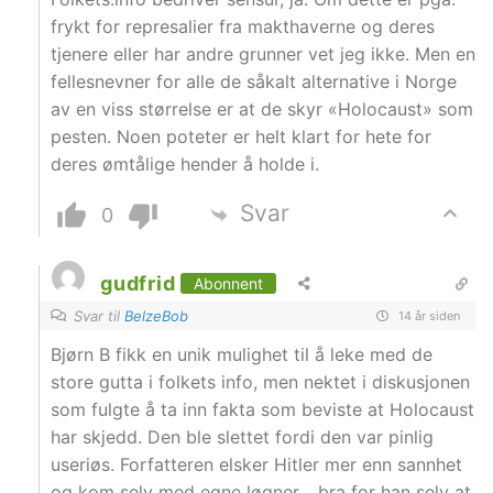
frykt for represalier fra makthaverne og deres
tjenere eller har andre grunner vet jeg ikke. Men en
fellesnevner for alle de såkalt alternative i Norge
av en viss størrelse er at de skyr «Holocaust» som
pesten. Noen poteter er helt klart for hete for
deres ømtålige hender å holde i.
Svar
0
gudfrid
Abonnent
Svar til
BelzeBob
14 år siden
Bjørn B fikk en unik mulighet til å leke med de
store gutta i folkets info, men nektet i diskusjonen
som fulgte å ta inn fakta som beviste at Holocaust
har skjedd. Den ble slettet fordi den var pinlig
useriøs. Forfatteren elsker Hitler mer enn sannhet
og kom selv med egne løgner… bra for han selv at