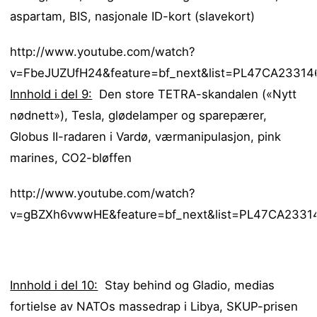
aspartam, BIS, nasjonale ID-kort (slavekort)
http://www.youtube.com/watch?
v=FbeJUZUfH24&feature=bf_next&list=PL47CA233146
Innhold i del 9:
Den store TETRA-skandalen («Nytt
nødnett»), Tesla, glødelamper og sparepærer,
Globus II-radaren i Vardø, værmanipulasjon, pink
marines, CO2-bløffen
http://www.youtube.com/watch?
v=gBZXh6vwwHE&feature=bf_next&list=PL47CA23314
Innhold i del 10:
Stay behind og Gladio, medias
fortielse av NATOs massedrap i Libya, SKUP-prisen