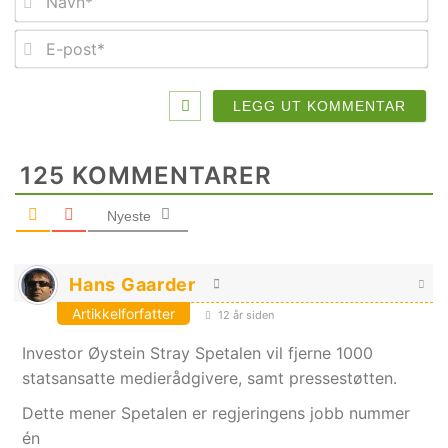
E-
po
125
KOMMENTARER
Nyeste
Hans Gaarder
Artikkelforfatter
12 år siden
Investor Øystein Stray Spetalen vil fjerne 1000
statsansatte medierådgivere, samt pressestøtten.
Dette mener Spetalen er regjeringens jobb nummer
én