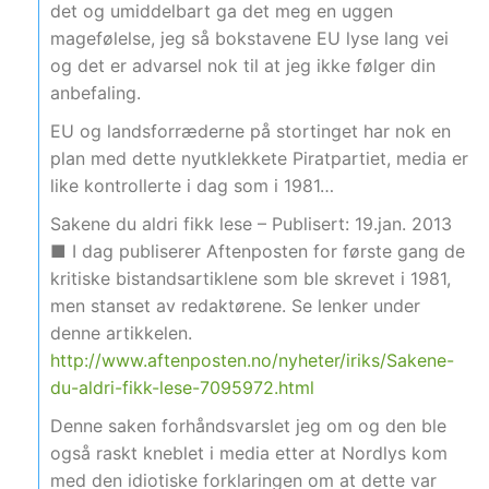
det og umiddelbart ga det meg en uggen
magefølelse, jeg så bokstavene EU lyse lang vei
og det er advarsel nok til at jeg ikke følger din
anbefaling.
EU og landsforræderne på stortinget har nok en
plan med dette nyutklekkete Piratpartiet, media er
like kontrollerte i dag som i 1981…
Sakene du aldri fikk lese – Publisert: 19.jan. 2013
■ I dag publiserer Aftenposten for første gang de
kritiske bistandsartiklene som ble skrevet i 1981,
men stanset av redaktørene. Se lenker under
denne artikkelen.
http://www.aftenposten.no/nyheter/iriks/Sakene-
du-aldri-fikk-lese-7095972.html
Denne saken forhåndsvarslet jeg om og den ble
også raskt kneblet i media etter at Nordlys kom
med den idiotiske forklaringen om at dette var