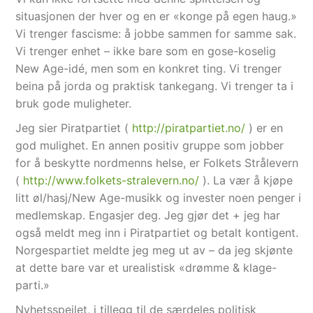
situasjonen der hver og en er «konge på egen haug.»
Vi trenger fascisme: å jobbe sammen for samme sak.
Vi trenger enhet – ikke bare som en gose-koselig
New Age-idé, men som en konkret ting. Vi trenger
beina på jorda og praktisk tankegang. Vi trenger ta i
bruk gode muligheter.
Jeg sier Piratpartiet (
http://piratpartiet.no/
) er en
god mulighet. En annen positiv gruppe som jobber
for å beskytte nordmenns helse, er Folkets Strålevern
(
http://www.folkets-stralevern.no/
). La vær å kjøpe
litt øl/hasj/New Age-musikk og invester noen penger i
medlemskap. Engasjer deg. Jeg gjør det + jeg har
også meldt meg inn i Piratpartiet og betalt kontigent.
Norgespartiet meldte jeg meg ut av – da jeg skjønte
at dette bare var et urealistisk «drømme & klage-
parti.»
Nyhetsspeilet, i tillegg til de særdeles politisk