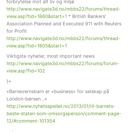
forbrytelse mot alt liv og miljø
http://www.navigate3d.no/mbbs22/forums/thread-
view.asp?tid=1860&start=1
* British Bankers’
Association Planned and Executed 911 with Reuters
for Profit
http://www.navigate3d.no/mbbs22/forums/thread-
view.asp?tid=1805&start=1
Viktigste nyheter, most important news
http://www.navigate3d.no/mbbs22/forums/forum-
view.asp?fid=102
}+
«Barnevernsbarn er «business» for selskap på
London-børsen ..»
http://www.nyhetsspeilet.no/2013/01/til-barnets-
beste-staten-som-omsorgsperson/comment-page-
12/#comment-101354