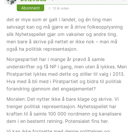
Abonnent
13 år siden
det er mye som er galt i landet, og én ting man
selvsagt kan og må gjøre er å drive folkeopplysning
slik Nyhetsspeilet gjør om vaksiner og andre ting.
men bare å skrive på nettet er ikke nok – man må
også ha politisk representasjon.
Norgespartiet har i mange år prøvd å samle
underskrifter og få NP i gang, men uten å lykkes. Men
Piratpartiet lyktes med dette og stiller til valg i 2013.
Hva med å bli med i Piratpartiet og bidra til politisk
forandring gjennom det engasjementet?
Moralen: Det nytter ikke å bare klage og skrive. Vi
trenger politisk representasjon. Nyhetsspeilet har
kraften til å samle 100 000 nordmenn og kanalisere
dem i en bestemt retning. Potensialet fins her.
Vi kan ikke fortsette med denne splittelsen og