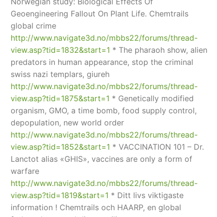
Norwegian study: Biological Effects Of
Geoengineering Fallout On Plant Life. Chemtrails
global crime
http://www.navigate3d.no/mbbs22/forums/thread-
view.asp?tid=1832&start=1
* The pharaoh show, alien
predators in human appearance, stop the criminal
swiss nazi templars, giureh
http://www.navigate3d.no/mbbs22/forums/thread-
view.asp?tid=1875&start=1
* Genetically modified
organism, GMO, a time bomb, food supply control,
depopulation, new world order
http://www.navigate3d.no/mbbs22/forums/thread-
view.asp?tid=1852&start=1
* VACCINATION 101 – Dr.
Lanctot alias «GHIS», vaccines are only a form of
warfare
http://www.navigate3d.no/mbbs22/forums/thread-
view.asp?tid=1819&start=1
* Ditt livs viktigaste
information ! Chemtrails och HAARP, en global