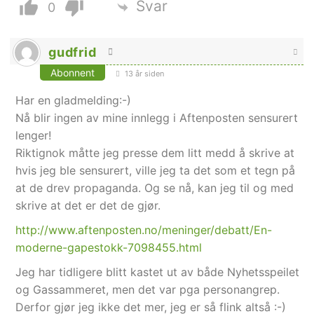
Svar
0
gudfrid
Abonnent
13 år siden
Har en gladmelding:-)
Nå blir ingen av mine innlegg i Aftenposten sensurert
lenger!
Riktignok måtte jeg presse dem litt medd å skrive at
hvis jeg ble sensurert, ville jeg ta det som et tegn på
at de drev propaganda. Og se nå, kan jeg til og med
skrive at det er det de gjør.
http://www.aftenposten.no/meninger/debatt/En-
moderne-gapestokk-7098455.html
Jeg har tidligere blitt kastet ut av både Nyhetsspeilet
og Gassammeret, men det var pga personangrep.
Derfor gjør jeg ikke det mer, jeg er så flink altså :-)