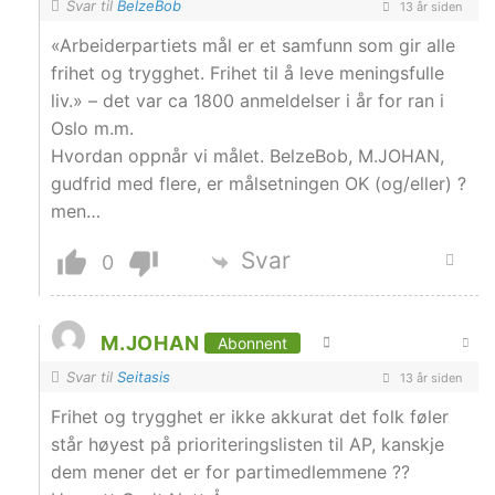
Svar til
BelzeBob
13 år siden
«Arbeiderpartiets mål er et samfunn som gir alle
frihet og trygghet. Frihet til å leve meningsfulle
liv.» – det var ca 1800 anmeldelser i år for ran i
Oslo m.m.
Hvordan oppnår vi målet. BelzeBob, M.JOHAN,
gudfrid med flere, er målsetningen OK (og/eller) ?
men…
Svar
0
M.JOHAN
Abonnent
Svar til
Seitasis
13 år siden
Frihet og trygghet er ikke akkurat det folk føler
står høyest på prioriteringslisten til AP, kanskje
dem mener det er for partimedlemmene ??