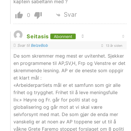
kaptein sabeltann med ?
Svar
0
Seitasis
Abonnent
Svar til
BelzeBob
13 år siden
De som skremmer meg mest er uvitenhet. Sjekker
en programmene til AP,SV,H, Frp og Venstre er det
skremmende lesning. AP er de eneste som oppgir
et klart mål :
«Arbeiderpartiets mål er et samfunn som gir alle
frihet og trygghet. Frihet til å leve meningsfulle
liv.» Høyre og Fr. går for politi stat og
globalisering og går mot at vi skal være
selvforsynt med mat. De som gjør de enda mer
vanskelig er at noen av AP toppene ser ut til å
våkne Grete Faremo stoppet forslaget om 8 politi