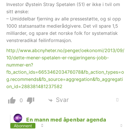
Investor Øystein Stray Spetalen (51) er ikke i tvil om
sitt ønske:
– Umiddelbar fjerning av alle pressestøtte, og si opp
1000 statsansatte medierådgivere. Det vil spare 1,5
milliarder, og spare det norske folk for systematisk
venstreradikal feilinformasjon.
http://www.abcnyheter.no/penger/oekonomi/2013/09/
10/dette-mener-spetalen-er-regjeringens-jobb-
nummer-en?
fb_action_ids=665346203476078&fb_action_types=o
g.recommends&fb_source=aggregation&fb_aggregati
on_id=288381481237582
Svar
0
En mann med åpenbar agenda
Abonnent