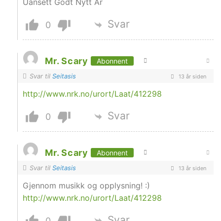
Uansett Godt Nytt År
Svar
0
Mr. Scary
Abonnent
Svar til
Seitasis
13 år siden
http://www.nrk.no/urort/Laat/412298
Svar
0
Mr. Scary
Abonnent
Svar til
Seitasis
13 år siden
Gjennom musikk og opplysning! :)
http://www.nrk.no/urort/Laat/412298
Svar
0