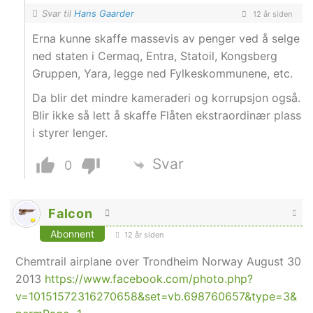
Svar til
Hans Gaarder
12 år siden
Erna kunne skaffe massevis av penger ved å selge
ned staten i Cermaq, Entra, Statoil, Kongsberg
Gruppen, Yara, legge ned Fylkeskommunene, etc.
Da blir det mindre kameraderi og korrupsjon også.
Blir ikke så lett å skaffe Flåten ekstraordinær plass
i styrer lenger.
Svar
0
Falcon
Abonnent
12 år siden
Chemtrail airplane over Trondheim Norway August 30
2013
https://www.facebook.com/photo.php?
v=10151572316270658&set=vb.698760657&type=3&