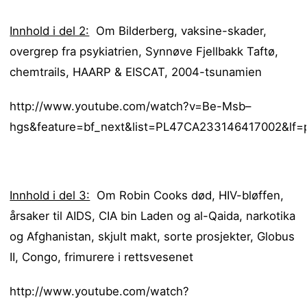
Innhold i del 2:
Om Bilderberg, vaksine-skader,
overgrep fra psykiatrien, Synnøve Fjellbakk Taftø,
chemtrails, HAARP & EISCAT, 2004-tsunamien
http://www.youtube.com/watch?v=Be-Msb–
hgs&feature=bf_next&list=PL47CA233146417002&lf=p
Innhold i del 3:
Om Robin Cooks død, HIV-bløffen,
årsaker til AIDS, CIA bin Laden og al-Qaida, narkotika
og Afghanistan, skjult makt, sorte prosjekter, Globus
II, Congo, frimurere i rettsvesenet
http://www.youtube.com/watch?