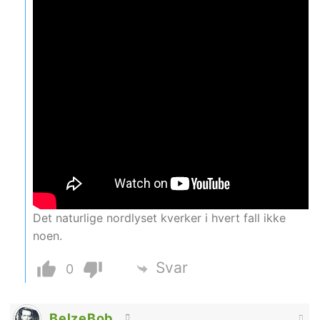
Det naturlige nordlyset kverker i hvert fall ikke
noen.
Svar
0
BelzeBob