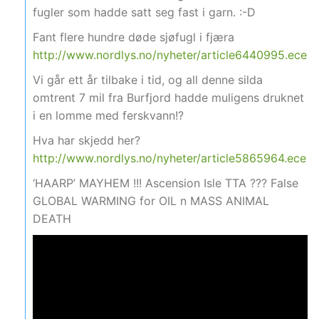
fugler som hadde satt seg fast i garn. :-D
Fant flere hundre døde sjøfugl i fjæra
http://www.nordlys.no/nyheter/article6440995.ece
Vi går ett år tilbake i tid, og all denne silda
omtrent 7 mil fra Burfjord hadde muligens druknet
i en lomme med ferskvann!?
Hva har skjedd her?
http://www.nordlys.no/nyheter/article5865964.ece
‘HAARP’ MAYHEM !!! Ascension Isle TTA ??? False
GLOBAL WARMING for OIL n MASS ANIMAL
DEATH