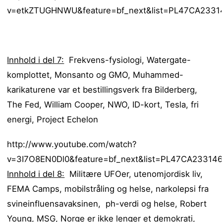
v=etkZTUGHNWU&feature=bf_next&list=PL47CA23314
Innhold i del 7:
Frekvens-fysiologi, Watergate-
komplottet, Monsanto og GMO, Muhammed-
karikaturene var et bestillingsverk fra Bilderberg,
The Fed, William Cooper, NWO, ID-kort, Tesla, fri
energi, Project Echelon
http://www.youtube.com/watch?
v=3I7O8EN0Dl0&feature=bf_next&list=PL47CA233146
Innhold i del 8:
Militære UFOer, utenomjordisk liv,
FEMA Camps, mobilstråling og helse, narkolepsi fra
svineinfluensavaksinen, ph-verdi og helse, Robert
Young, MSG, Norge er ikke lenger et demokrati,