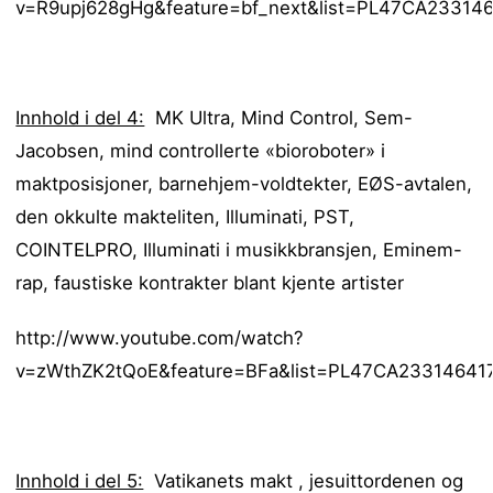
v=R9upj628gHg&feature=bf_next&list=PL47CA233146
Innhold i del 4:
MK Ultra, Mind Control, Sem-
Jacobsen, mind controllerte «bioroboter» i
maktposisjoner, barnehjem-voldtekter, EØS-avtalen,
den okkulte makteliten, Illuminati, PST,
COINTELPRO, Illuminati i musikkbransjen, Eminem-
rap, faustiske kontrakter blant kjente artister
http://www.youtube.com/watch?
v=zWthZK2tQoE&feature=BFa&list=PL47CA233146417
Innhold i del 5:
Vatikanets makt , jesuittordenen og