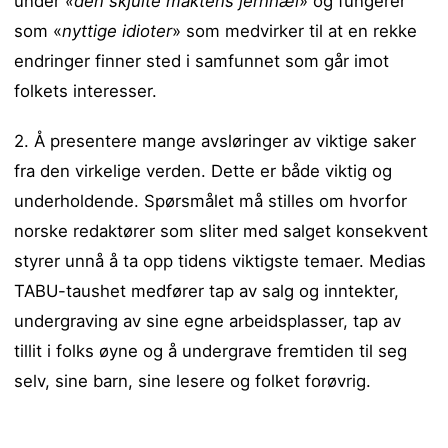
under
«den skjulte maktens jernhæl
» og fungerer
som «
nyttige idioter
» som medvirker til at en rekke
endringer finner sted i samfunnet som går imot
folkets interesser.
2. Å presentere mange avsløringer av viktige saker
fra den virkelige verden. Dette er både viktig og
underholdende. Spørsmålet må stilles om hvorfor
norske redaktører som sliter med salget konsekvent
styrer unnå å ta opp tidens viktigste temaer. Medias
TABU-taushet medfører tap av salg og inntekter,
undergraving av sine egne arbeidsplasser, tap av
tillit i folks øyne og å undergrave fremtiden til seg
selv, sine barn, sine lesere og folket forøvrig.