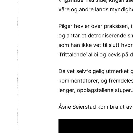
våre og andre lands myndighe
Pilger høvler over praksisen,
og antar et detroniserende sm
som han ikke vet til slutt hvo
‘frittalende’ alibi og bevis på
De vet selvfølgelig utmerket g
kommentatorer, og fremdeles l
lenger, opplagstallene stuper…
Åsne Seierstad kom bra ut av