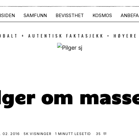
RSIDEN
SAMFUNN
BEVISSTHET
KOSMOS
ANBEFA
OBALT + AUTENTISK FAKTASJEKK = HØYERE
ilger om mass
. 02. 2016
5K VISNINGER
1 MINUTT LESETID
35