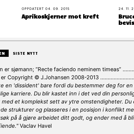
OPPDATERT
04. 09. 2015
24. 11. 
Aprikoskjerner mot kreft
Bruc
bevi
EN
SISTE NYTT
 er sjømann; ”Recte faciendo neminem timeas” .............
er Copyright © J.Johansen 2008-2013 .......................
kke en 'dissident' bare fordi du bestemmer deg for e
ige karriere. Du blir kastet inn i det ved din personli
 med et komplekst sett av ytre omstendigheter. Du e
de strukturer og plasseres i en posisjon i konflikt
søk på å gjøre arbeidet ditt godt, og ender med å b
iende."
Vaclav Havel