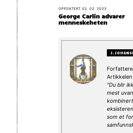
OPPDATERT
02. 02. 2023
George Carlin advarer
menneskeheten
J.JOHANS
Forfatteren
Artikkelen 
"Du blir i
mest uvanl
kombinert
eksisteren
som et for
samfunnsf
...........