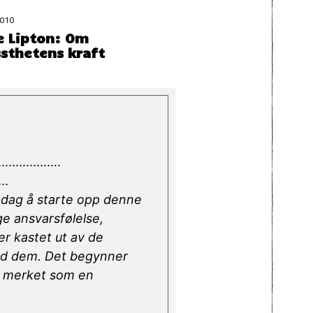
2010
e Lipton: Om
ssthetens kraft
............
..
n dag å starte opp denne
ge ansvarsfølelse,
r kastet ut av de
 med dem. Det begynner
li merket som en