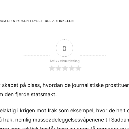
OM ER STYRKEN I LYSET: DEL ARTIKKELEN
0
Artikkelvurdering
 skapet på plass, hvordan de journalistiske prostituer
m den fjerde statsmakt.
delaktig i krigen mot Irak som eksempel, hvor de helt
å Irak, nemlig masseødeleggelsesvåpenene til Saddam
sserne som faktisk består bare av noen få personer a