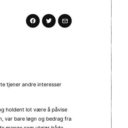
te tjener andre interesser
 og holdent lot være å påvise
, var bare løgn og bedrag fra
v de mange som utgjør både