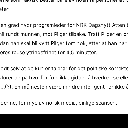
ter.
 i en grad hvor programleder for NRK Dagsnytt Atten ta
il rundt munnen, mot Pilger tilbake. Traff Pilger en 
rdan han skal bli kvitt Pilger fort nok, etter at han h
 deres rause ytringsfrihet for 4,5 minutter.
odt selv at de kun er talerør for det politiske korrekt
urer de på hvorfor folk ikke gidder å hverken se ell
..(?). En må nesten være mindre intelligent for ikke 
 denne, for mye av norsk media, pinlige seansen.