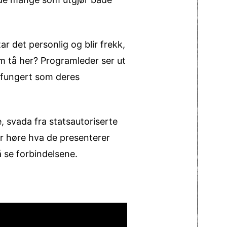
r det personlig og blir frekk,
øm tå her? Programleder ser ut
ar fungert som deres
e, svada fra statsautoriserte
er høre hva de presenterer
å se forbindelsene.