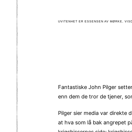
UVITENHET ER ESSENSEN AV MØRKE, VISD
Fantastiske John Pilger setter
enn dem de tror de tjener, so
Pilger sier media var direkte 
at hva som lå bak angrepet p
krigshissernes side; krigshi