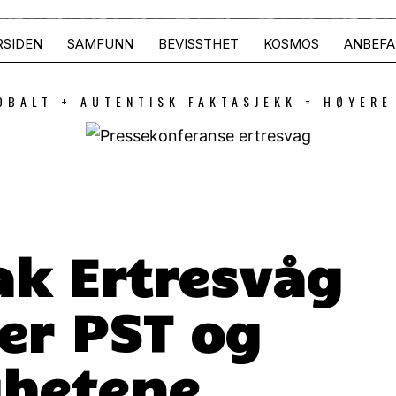
RSIDEN
SAMFUNN
BEVISSTHET
KOSMOS
ANBEFA
OBALT + AUTENTISK FAKTASJEKK = HØYERE
ak Ertresvåg
er PST og
hetene