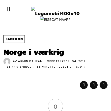
SAMFUNN
Norge i værkrig
AV
ARMIN BAHRAMI
OPPDATERT
19. 04. 2011
26.7K VISNINGER
35 MINUTTER LESETID
679
0