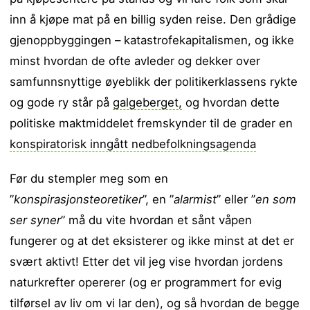
inn å kjøpe mat på en billig syden reise. Den grådige
gjenoppbyggingen – katastrofekapitalismen, og ikke
minst hvordan de ofte avleder og dekker over
samfunnsnyttige øyeblikk der politikerklassens rykte
og gode ry står på
galgeberget,
og hvordan dette
politiske maktmiddelet fremskynder til de grader en
konspiratorisk inngått nedbefolkningsagenda
Før du stempler meg som en
”
konspirasjonsteoretiker
”, en ”
alarmist
” eller ”
en som
ser syner
” må du vite hvordan et sånt våpen
fungerer og at det eksisterer og ikke minst at det er
svært aktivt! Etter det vil jeg vise hvordan jordens
naturkrefter opererer (og er programmert for evig
tilførsel av liv om vi lar den), og så hvordan de begge