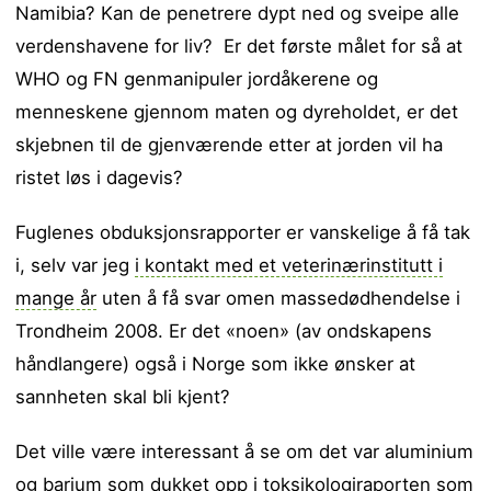
Namibia? Kan de penetrere dypt ned og sveipe alle
verdenshavene for liv? Er det første målet for så at
WHO og FN genmanipuler jordåkerene og
menneskene gjennom maten og dyreholdet, er det
skjebnen til de gjenværende etter at jorden vil ha
ristet løs i dagevis?
Fuglenes obduksjonsrapporter er vanskelige å få tak
i, selv var jeg
i kontakt med et veterinærinstitutt i
mange år
uten å få svar omen massedødhendelse i
Trondheim 2008. Er det «noen» (av ondskapens
håndlangere) også i Norge som ikke ønsker at
sannheten skal bli kjent?
Det ville være interessant å se om det var aluminium
og barium som dukket opp i toksikologiraporten som