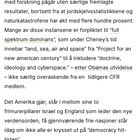
med forskning pågår uten særlige fremlagte
resultater, bortsett fra at jordskjelvsstatistikkene og
naturkatastrofene har økt med flere hundre prosent.
Mange av disse instansene er forpliktet til ”
full
spektrum dominans
”, som under Cheney’s tid
innebar “land, sea, air and space” fra ”Project for an
new american century” til å inkludere ”doctrine,
ideology and cyberspace.” –
etter Obamas utvidelse
– ikke særlig overaskende fra en tidligere CFR
medlem.
Det Amerika gjør, står i mellom sine to
frimurerpillarer Israel og England som leder den nye
verdensorden, få gjennværende frie nasjoner står
idag om ikke alle er krysset ut på ”democracy hit-
listen”.