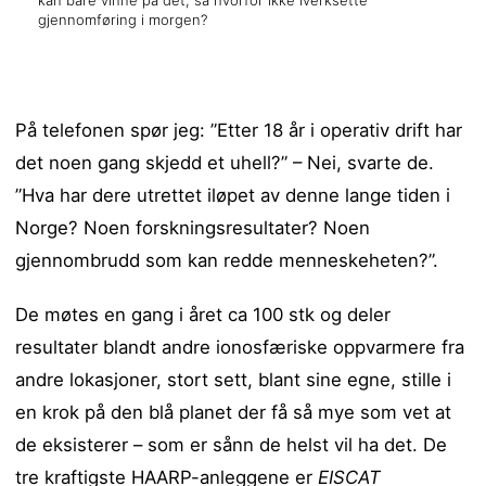
kan bare vinne på det, så hvorfor ikke iverksette
gjennomføring i morgen?
På telefonen spør jeg: ”Etter 18 år i operativ drift har
det noen gang skjedd et uhell?” – Nei, svarte de.
”Hva har dere utrettet iløpet av denne lange tiden i
Norge? Noen forskningsresultater? Noen
gjennombrudd som kan redde menneskeheten?”.
De møtes en gang i året ca 100 stk og deler
resultater blandt andre ionosfæriske oppvarmere fra
andre lokasjoner, stort sett, blant sine egne, stille i
en krok på den blå planet der få så mye som vet at
de eksisterer – som er sånn de helst vil ha det. De
tre kraftigste HAARP-anleggene er
EISCAT