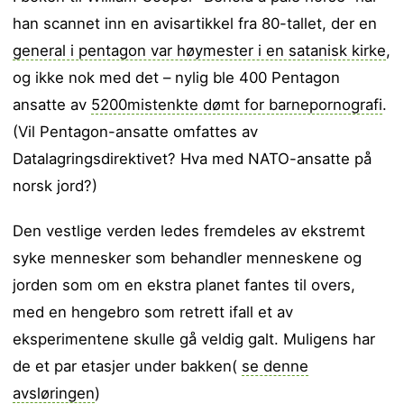
han scannet inn en avisartikkel fra 80-tallet, der en
general i pentagon var høymester i en satanisk kirke
,
og ikke nok med det – nylig ble 400 Pentagon
ansatte av
5200mistenkte dømt for barnepornografi
.
(Vil Pentagon-ansatte omfattes av
Datalagringsdirektivet? Hva med NATO-ansatte på
norsk jord?)
Den vestlige verden ledes fremdeles av ekstremt
syke mennesker som behandler menneskene og
jorden som om en ekstra planet fantes til overs,
med en hengebro som retrett ifall et av
eksperimentene skulle gå veldig galt. Muligens har
de et par etasjer under bakken(
se denne
avsløringen
)