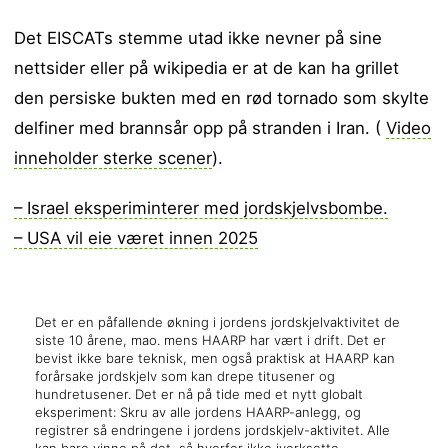
Det EISCATs stemme utad ikke nevner på sine
nettsider eller på wikipedia er at de kan ha grillet
den persiske bukten med en rød tornado som skylte
delfiner med brannsår opp på stranden i Iran. (
Video
inneholder sterke scener
).
– Israel eksperiminterer med jordskjelvsbombe.
– USA vil eie været innen 2025
Det er en påfallende økning i jordens jordskjelvaktivitet de
siste 10 årene, mao. mens HAARP har vært i drift. Det er
bevist ikke bare teknisk, men også praktisk at HAARP kan
forårsake jordskjelv som kan drepe titusener og
hundretusener. Det er nå på tide med et nytt globalt
eksperiment: Skru av alle jordens HAARP-anlegg, og
registrer så endringene i jordens jordskjelv-aktivitet. Alle