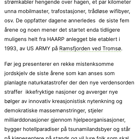
strømkabler hengende over hagen, et par kilometer
unna mobilmaster, trafostasjoner, trådløse wifibyer,
osv. De oppfatter dagene annerledes de siste fem
årene og noen mener det startet enda tidligere
muligens helt fra HAARP anlegget ble etablert i
1993, av US ARMY på
Ramsfjorden ved Tromsø
.
Før jeg presenterer en rekke mistenksomme
jordskjelv de siste årene som kan anses som
planlagte naturkatastrofer der den nye verdensorden
straffer ikkefryktige nasjoner og avverger nye
bølger av innovativ kreasjonistisk nytenkning og
demokratiske massemønstringer, stjeler
milliarddonasjoner gjennom hjelpeorganisasjoner,
bygger hotellparadiser på tsunamilandsbyer og står
på kjøpesentere på stands og vil lure folk som skal