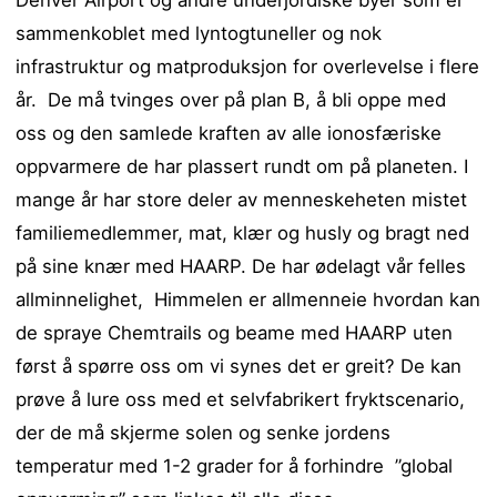
Denver Airport og andre underjordiske byer som er
sammenkoblet med lyntogtuneller og nok
infrastruktur og matproduksjon for overlevelse i flere
år. De må tvinges over på plan B, å bli oppe med
oss og den samlede kraften av alle ionosfæriske
oppvarmere de har plassert rundt om på planeten. I
mange år har store deler av menneskeheten mistet
familiemedlemmer, mat, klær og husly og bragt ned
på sine knær med HAARP. De har ødelagt vår felles
allminnelighet, Himmelen er allmenneie hvordan kan
de spraye Chemtrails og beame med HAARP uten
først å spørre oss om vi synes det er greit? De kan
prøve å lure oss med et selvfabrikert fryktscenario,
der de må skjerme solen og senke jordens
temperatur med 1-2 grader for å forhindre ”global