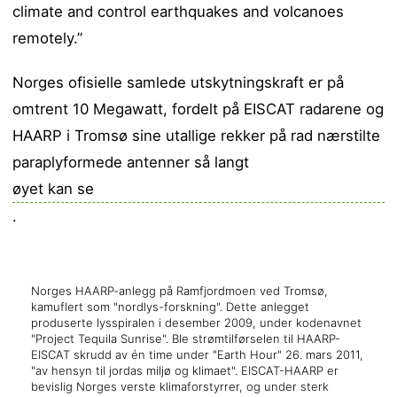
climate and control earthquakes and volcanoes
remotely.”
Norges ofisielle samlede utskytningskraft er på
omtrent 10 Megawatt, fordelt på EISCAT radarene og
HAARP i Tromsø sine utallige rekker på rad nærstilte
paraplyformede antenner så langt
øyet kan se
.
Norges HAARP-anlegg på Ramfjordmoen ved Tromsø,
kamuflert som "nordlys-forskning". Dette anlegget
produserte lysspiralen i desember 2009, under kodenavnet
"Project Tequila Sunrise". Ble strømtilførselen til HAARP-
EISCAT skrudd av én time under "Earth Hour" 26. mars 2011,
"av hensyn til jordas miljø og klimaet". EISCAT-HAARP er
bevislig Norges verste klimaforstyrrer, og under sterk