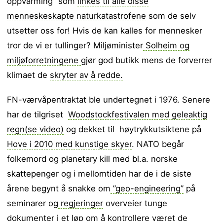
oppvarming” som
linkes til alle disse
menneskeskapte naturkatastrofene
som de selv
utsetter oss for! Hvis de kan kalles for mennesker
tror de vi er tullinger? Miljøminister
Solheim og
miljøforretningene
gjør god butikk mens de forverrer
klimaet de
skryter av å redde.
FN-værvåpentraktat ble undertegnet i 1976. Senere
har de tilgriset
Woodstockfestivalen med geleaktig
regn(se video)
og dekket til høytrykkutsiktene på
Hove i 2010 med kunstige skyer
. NATO begår
folkemord og planetary kill med bl.a. norske
skattepenger og i mellomtiden har de i de siste
årene begynt å snakke om
”geo-engineering”
på
seminarer og
regjeringer
overveier tunge
dokumenter i et løp om å kontrollere været de