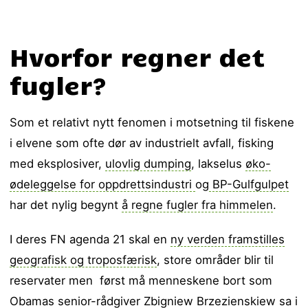
Hvorfor regner det
fugler?
Som et relativt nytt fenomen i motsetning til fiskene
i elvene som ofte dør av industrielt avfall, fisking
med eksplosiver,
ulovlig dumping
, lakselus
øko-
ødeleggelse for oppdrettsindustri
og
BP-Gulfgulpet
har det nylig begynt
å regne fugler fra himmelen
.
I deres FN agenda 21 skal en
ny verden framstilles
geografisk og troposfærisk
, store områder blir til
reservater men først må menneskene bort som
Obamas senior-rådgiver Zbigniew Brzezienskiew sa i