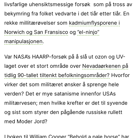
livsfarlige uhensiktsmessige forsøk som på tross av
bekymring fra folket vedvarte i det tiår etter tiår. En
rekke millitærøvelser som
kadmiumflysporene i
Norwich og San Fransisco
og
”el-ninjo”
manipulasjonen
.
Var NASA’s HAARP-forsøk på å slå ut ozon og UV-
laget over et stort område over
Nevadaørkenen på
tidlig 90-tallet tiltenkt befolkningsområder?
Hvorfor
virker det som militæret ønsker å sprenge hele
verden? Det er mye satanisme innenfor USAs
militærvesen; men hvilke krefter er det til syvende
og sist som styrer den pågående russiske rullett
med Moder Jord?
I boken til William Cooper ”Behold a pale horse” har