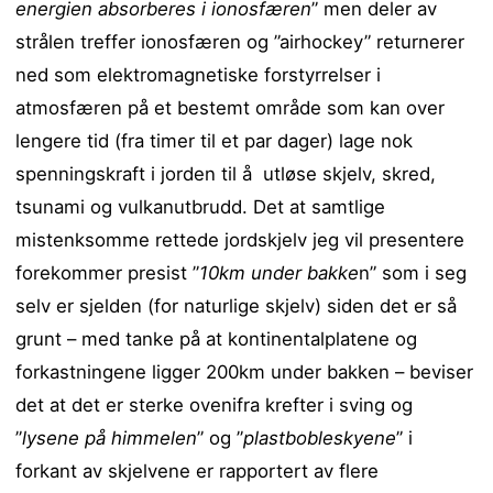
energien absorberes i ionosfæren
” men deler av
strålen treffer ionosfæren og ”airhockey” returnerer
ned som elektromagnetiske forstyrrelser i
atmosfæren på et bestemt område som kan over
lengere tid (fra timer til et par dager) lage nok
spenningskraft i jorden til å utløse skjelv, skred,
tsunami og vulkanutbrudd. Det at samtlige
mistenksomme rettede jordskjelv jeg vil presentere
forekommer presist ”
10km under bakke
n” som i seg
selv er sjelden (for naturlige skjelv) siden det er så
grunt – med tanke på at kontinentalplatene og
forkastningene ligger 200km under bakken – beviser
det at det er sterke ovenifra krefter i sving og
”
lysene på himmelen
” og ”
plastbobleskyene
” i
forkant av skjelvene er rapportert av flere