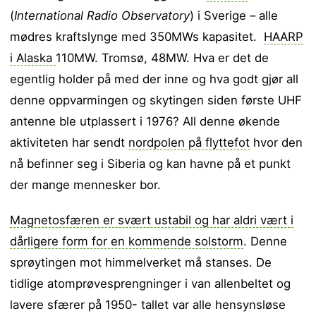
(
International Radio Observatory
) i Sverige – alle
mødres kraftslynge med 350MWs kapasitet.
HAARP
i Alaska
110MW. Tromsø, 48MW. Hva er det de
egentlig holder på med der inne og hva godt gjør all
denne oppvarmingen og skytingen siden første UHF
antenne ble utplassert i 1976? All denne økende
aktiviteten har sendt
nordpolen på flyttefot
hvor den
nå befinner seg i Siberia og kan havne på et punkt
der mange mennesker bor.
Magnetosfæren er svært ustabil og har aldri vært i
dårligere form for en kommende solstorm
. Denne
sprøytingen mot himmelverket må stanses. De
tidlige atomprøvesprengninger i van allenbeltet og
lavere sfærer på 1950- tallet var alle hensynsløse