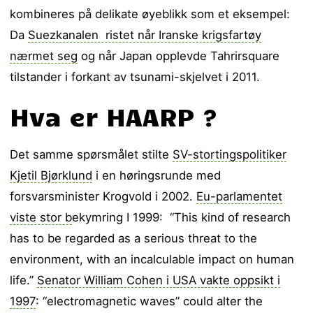
kombineres på delikate øyeblikk som et eksempel:
Da
Suezkanalen ristet når Iranske krigsfartøy
nærmet seg
og når Japan opplevde Tahrirsquare
tilstander i forkant av tsunami-skjelvet i 2011.
Hva er HAARP ?
Det samme spørsmålet stilte
SV-stortingspolitiker
Kjetil Bjørklund
i en høringsrunde med
forsvarsminister Krogvold i 2002.
Eu-parlamentet
viste stor b
ekymring I 1999: “This kind of research
has to be regarded as a serious threat to the
environment, with an incalculable impact on human
life.”
Senator William Cohen i USA vakte oppsikt i
1997
: “electromagnetic waves” could alter the