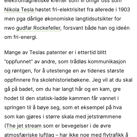
elektromagnetiske krefter som vi omgir oss som
Nikola Tesla
høstet fri-elektrisitet fra allerede i 1903
men pga dårlige økonomiske langtidsutsikter for
nwo
gudfar Rockefeller
, forsvant både han og ideén
om fri-energi.
Mange av Teslas patenter er i ettertid blitt
”oppfunnet” av andre, som trådløs kommunikasjon
og røntgen, for å utestenge en av tidenes største
oppfinnere fra skolehistoriebøkene. Jeg vil at du skal
gå på badet, om du har langt hår og en kam, gre
hodet til den statisk-ladde kammen får vannet i
springen til å bøye seg, som et eksempel på hva
som kan gjøres i større skala med jetstrømmene
(
The jet stream
som er bevegelser i de øvre
atmosfæriske luftlag – har ikke noe med flytrafikk å