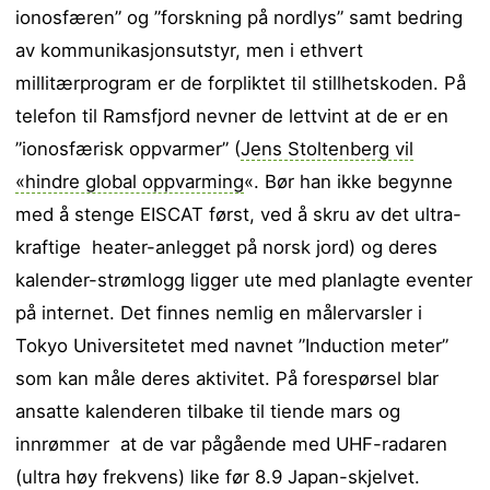
ionosfæren” og ”forskning på nordlys” samt bedring
av kommunikasjonsutstyr, men i ethvert
millitærprogram er de forpliktet til stillhetskoden. På
telefon til Ramsfjord nevner de lettvint at de er en
”ionosfærisk oppvarmer” (
Jens Stoltenberg vil
«hindre global oppvarming
«. Bør han ikke begynne
med å stenge EISCAT først, ved å skru av det ultra-
kraftige heater-anlegget på norsk jord) og deres
kalender-strømlogg ligger ute med planlagte eventer
på internet. Det finnes nemlig en målervarsler i
Tokyo Universitetet med navnet ”Induction meter”
som kan måle deres aktivitet. På forespørsel blar
ansatte kalenderen tilbake til tiende mars og
innrømmer at de var pågående med UHF-radaren
(ultra høy frekvens) like før 8.9 Japan-skjelvet.