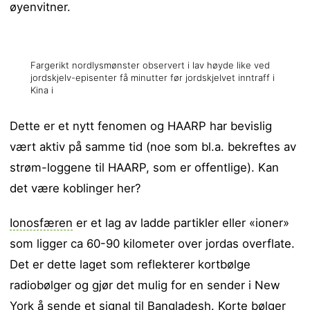
øyenvitner.
Fargerikt nordlysmønster observert i lav høyde like ved
jordskjelv-episenter få minutter før jordskjelvet inntraff i
Kina i
Dette er et nytt fenomen og HAARP har bevislig
vært aktiv på samme tid (noe som bl.a. bekreftes av
strøm-loggene til HAARP, som er offentlige). Kan
det være koblinger her?
Ionosfæren
er et lag av ladde partikler eller «ioner»
som ligger ca 60-90 kilometer over jordas overflate.
Det er dette laget som reflekterer kortbølge
radiobølger og gjør det mulig for en sender i New
York å sende et signal til Bangladesh. Korte bølger