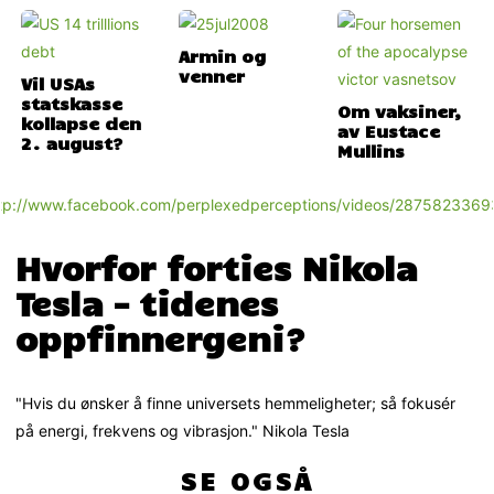
Armin og
venner
Vil USAs
statskasse
Om vaksiner,
kollapse den
av Eustace
2. august?
Mullins
tp://www.facebook.com/perplexedperceptions/videos/287582336
Hvorfor forties Nikola
Tesla – tidenes
oppfinnergeni?
"Hvis du ønsker å finne universets hemmeligheter; så fokusér
på energi, frekvens og vibrasjon." Nikola Tesla
SE OGSÅ