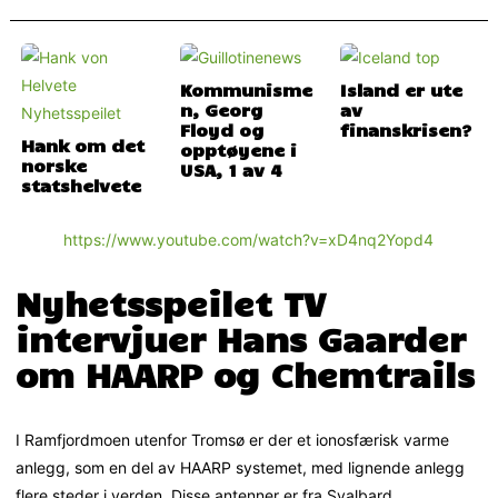
Kommunisme
Island er ute
n, Georg
av
Floyd og
finanskrisen?
Hank om det
opptøyene i
norske
USA, 1 av 4
statshelvete
https://www.youtube.com/watch?v=xD4nq2Yopd4
Nyhetsspeilet TV
intervjuer Hans Gaarder
om HAARP og Chemtrails
I Ramfjordmoen utenfor Tromsø er der et ionosfærisk varme
anlegg, som en del av HAARP systemet, med lignende anlegg
flere steder i verden. Disse antenner er fra Svalbard.