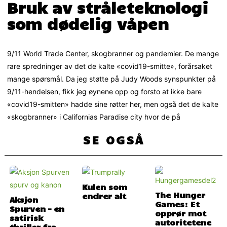
Bruk av stråleteknologi
som dødelig våpen
9/11 World Trade Center, skogbranner og pandemier. De mange
rare spredninger av det de kalte «covid19-smitte», forårsaket
mange spørsmål. Da jeg støtte på Judy Woods synspunkter på
9/11-hendelsen, fikk jeg øynene opp og forsto at ikke bare
«covid19-smitten» hadde sine røtter her, men også det de kalte
«skogbranner» i Californias Paradise city hvor de på
SE OGSÅ
Kulen som
The Hunger
endrer alt
Aksjon
Games: Et
Spurven – en
opprør mot
satirisk
autoritetene
thriller fra