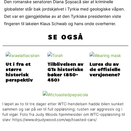
Den romanske senatoren Diana Șoșoacă sier at kriminelle
globalister står bak jordskjelvet i Tyrkia med geologiske våpen.
Det var en gjengjeldelse av at den Tyrkiske presidenten viste
fingeren til lakeien Klaus Schwab og hans onde overherrer.
SE OGSÅ
Ut i fra et
Tilblivelsen av
Lures du av
større
GTs historiske
de offisielle
historisk
bøker (850-
versjonene?
perspektiv
450)
I løpet av to til tre dager etter WTC-hendelsen hadde bilen sunket
sammen og var på vei til full oppløsning; rusten var aggressiv og i
full vigør. Foto fra Judy Woods hjemmesider om WTC-oppløsning til
støv: https://www.drjudywood.com/wp/toasted-cars/