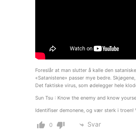
Foreslår at man slutter å kalle den satanisk
«Satanistene» passer mye bedre. Skjøgene, 
Det faktiske virus, som ødelegger hele klode
Sun Tsu : Know the enemy and know yoursel
Identifiser demonene, og vær sterk i troen! V
Svar
0