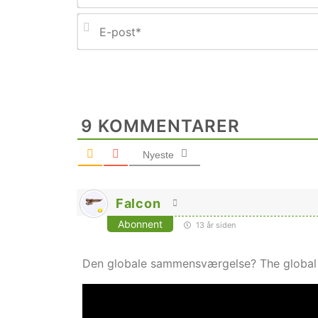
9
KOMMENTARER
Nyeste
Falcon
Abonnent
13 år siden
Den globale sammensværgelse? The global