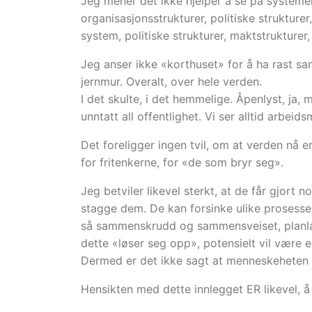
Jeg mener det ikke hjelper å se på systemer
organisasjonsstrukturer, politiske struktur
system, politiske strukturer, maktstrukturer, 
Jeg anser ikke «korthuset» for å ha rast s
jernmur. Overalt, over hele verden.
I det skulte, i det hemmelige. Åpenlyst, ja
unntatt all offentlighet. Vi ser alltid arbe
Det foreligger ingen tvil, om at verden nå e
for fritenkerne, for «de som bryr seg».
Jeg betviler likevel sterkt, at de får gjor
stagge dem. De kan forsinke ulike prosesse
så sammenskrudd og sammensveiset, planlagt
dette «løser seg opp», potensielt vil være en
Dermed er det ikke sagt at menneskeheten 
Hensikten med dette innlegget ER likevel, 