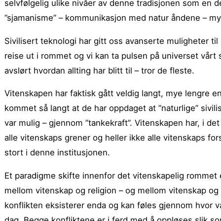
selvfølgelig ulike nivåer av denne tradisjonen som en d
”sjamanisme” – kommunikasjon med natur åndene – mystisk
Sivilisert teknologi har gitt oss avanserte muligheter t
reise ut i rommet og vi kan ta pulsen på universet vårt
avslørt hvordan allting har blitt til – tror de fleste.
Vitenskapen har faktisk gått veldig langt, mye lengre e
kommet så langt at de har oppdaget at ”naturlige” sivilis
var mulig – gjennom ”tankekraft”. Vitenskapen har, i det sk
alle vitenskaps grener og heller ikke alle vitenskaps f
stort i denne institusjonen.
Et paradigme skifte innenfor det vitenskapelig rommet 
mellom vitenskap og religion – og mellom vitenskap og
konflikten eksisterer enda og kan føles gjennom hvor van
dag. Begge konfliktene er i ferd med å oppløses slik som a