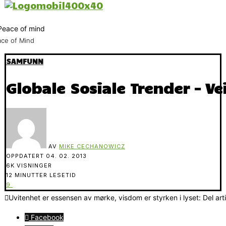
ce of Mind
SAMFUNN
Globale Sosiale Trender – Ve
AV
MIKE CECHANOWICZ
OPPDATERT
04. 02. 2013
6K VISNINGER
12 MINUTTER LESETID
9
Uvitenhet er essensen av mørke, visdom er styrken i lyset: Del art
Facebook