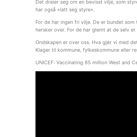
Det dreier seg om en bevisst vilje, som sty
har også «latt seg styre».
For de har ingen fri vilje. De er bundet som t
hersker over. For de har glemt at de selv er
Ondskapen er over oss. Hva gjør vi med de
Klager til kommune, fylkeskommune eller re
UNICEF: Vaccinating 85 million West and Cen