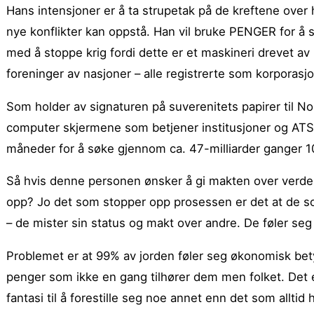
Hans intensjoner er å ta strupetak på de kreftene over 
nye konflikter kan oppstå. Han vil bruke PENGER for å s
med å stoppe krig fordi dette er et maskineri drevet av k
foreninger av nasjoner – alle registrerte som korporas
Som holder av signaturen på suverenitets papirer til No
computer skjermene som betjener institusjoner og ATS-B
måneder for å søke gjennom ca. 47-milliarder ganger 1
Så hvis denne personen ønsker å gi makten over verdens
opp? Jo det som stopper opp prosessen er det at de som
– de mister sin status og makt over andre. De føler seg
Problemet er at 99% av jorden føler seg økonomisk bety
penger som ikke en gang tilhører dem men folket. Det e
fantasi til å forestille seg noe annet enn det som allti