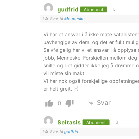
gudfrid
Abonnent
Svar til
Menneske
Vi har et ansvar i å ikke mate satanisten
uavhengige av dem, og det er fullt mulig
Selvfølgelig har vi et ansvar i å opplys
jobb, Menneske! Forskjellen mellom deg o
snille og det gidder ikke jeg å drømme o
vil miste sin makt.
Vi har nok også forskjellige oppfatninge
er helt greit. :-)
Svar
0
Seitasis
Abonnent
Svar til
gudfrid