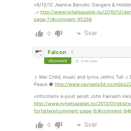
«6/12/12 Jeanice Barcelo: Dangers & Hidd
..»
http://www.nyhetsspeilet.no/2010/12/de
page-7/#comment-95358
Svar
0
Falcon
Abonnent
13 år siden
♫ War Child, music and lyrics Jethro Tull 
Peace ●
http://www.navigate3d.no/mbbs22
«Informativ e-post sendt John Færseth inkl
http://www.nyhetsspeilet.no/2013/01/ekstr
forfattere/comment-page-6/#comment-94
Svar
0