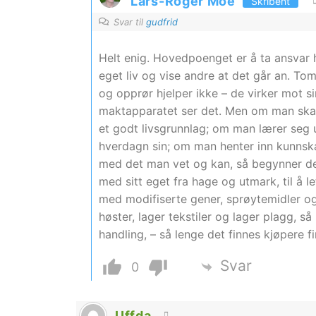
Lars-Roger Moe
Skribent
Svar til
gudfrid
Helt enig. Hovedpoenget er å ta ansvar he
eget liv og vise andre at det går an. T
og opprør hjelper ikke – de virker mot si
maktapparatet ser det. Men om man skaff
et godt livsgrunnlag; om man lærer seg ur
hverdagn sin; om man henter inn kunnsk
med det man vet og kan, så begynner det
med sitt eget fra hage og utmark, til å l
med modifiserte gener, sprøytemidler og
høster, lager tekstiler og lager plagg, s
handling, – så lenge det finnes kjøpere f
Svar
0
Uffda