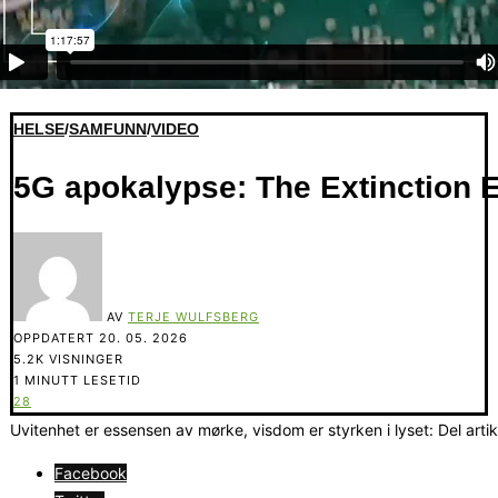
HELSE
/
SAMFUNN
/
VIDEO
5G apokalypse: The Extinction 
AV
TERJE WULFSBERG
OPPDATERT
20. 05. 2026
5.2K VISNINGER
1 MINUTT LESETID
28
Uvitenhet er essensen av mørke, visdom er styrken i lyset: Del arti
Facebook