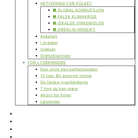
AKTIVERING FOR FOLKET
➊ GLOBAL KORRUPSJON
➋ FALSK KLIMAKRISE
➌ ISKALDE VIRKEMIDLER
➍ DØDELIG HENSIKT
Anbefalt
I dybden
Videoer
Ordforklaringer
FOR LYSBRINGERE
Den store bevissthetsguiden
12 tips: Bli anonym online
De falske lysarbeiderne
7 ting du kan gjøre
Aktivt for frihet
Løsninger