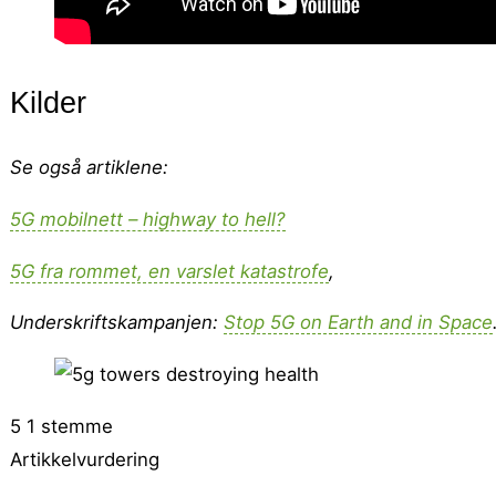
Kilder
Se også artiklene:
5G mobilnett – highway to hell?
5G fra rommet, en varslet katastrofe
,
Underskriftskampanjen:
Stop 5G on Earth and in Space
5
1
stemme
Artikkelvurdering