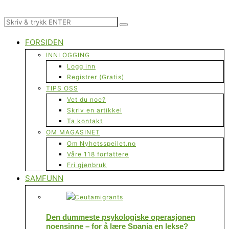
FORSIDEN
INNLOGGING
Logg inn
Registrer (Gratis)
TIPS OSS
Vet du noe?
Skriv en artikkel
Ta kontakt
OM MAGASINET
Om Nyhetsspeilet.no
Våre 118 forfattere
Fri gjenbruk
SAMFUNN
Den dummeste psykologiske operasjonen
noensinne – for å lære Spania en lekse?