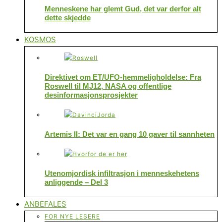
Menneskene har glemt Gud, det var derfor alt
dette skjedde
KOSMOS
Direktivet om ET/UFO-hemmeligholdelse: Fra
Roswell til MJ12, NASA og offentlige
desinformasjonsprosjekter
Artemis II: Det var en gang 10 gaver til sannheten
Utenomjordisk infiltrasjon i menneskehetens
anliggende – Del 3
ANBEFALES
FOR NYE LESERE