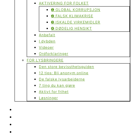
AKTIVERING FOR FOLKET
➊ GLOBAL KORRUPSJON
➋ FALSK KLIMAKRISE
➌ ISKALDE VIRKEMIDLER
➍ DØDELIG HENSIKT
Anbefalt
I dybden
Videoer
Ordforklaringer
FOR LYSBRINGERE
Den store bevissthetsguiden
12 tips: Bli anonym online
De falske lysarbeiderne
7 ting du kan gjøre
Aktivt for frihet
Løsninger