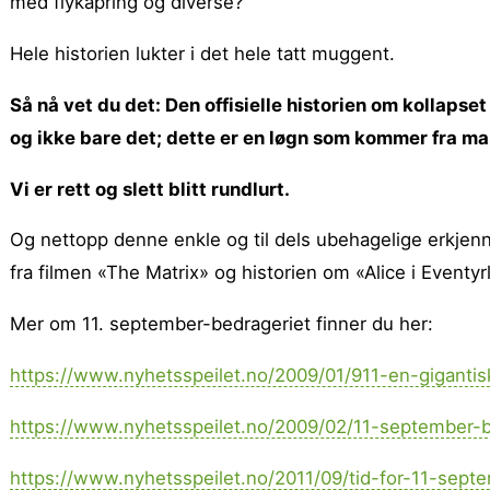
med flykapring og diverse?
Hele historien lukter i det hele tatt muggent.
Så nå vet du det: Den offisielle historien om kollaps
og ikke bare det; dette er en løgn som kommer fra ma
Vi er rett og slett blitt rundlurt.
Og nettopp denne enkle og til dels ubehagelige erkjenne
fra filmen «The Matrix» og historien om «Alice i Eventyrla
Mer om 11. september-bedrageriet finner du her:
https://www.nyhetsspeilet.no/2009/01/911-en-gigantisk
https://www.nyhetsspeilet.no/2009/02/11-september
https://www.nyhetsspeilet.no/2011/09/tid-for-11-sept