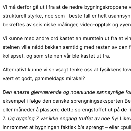
Vi må derfor gå ut i fra at de nedre bygningskroppene 
strukturell styrke, noe som i beste fall er helt usannsy
bekreftes av seismiske målinger, video-opptak og øyenv
Vi kunne med andre ord kastet en murstein ut fra et vin
steinen ville nådd bakken samtidig med resten av den f
kollapset, og som steinen vår ble kastet ut fra.
Alternativt kunne vi selvsagt tenke oss at fysikkens love
vært et godt, gammeldags mirakel?
Den eneste gjenværende og noenlunde sannsynlige for
eksempel i følge den danske sprengningseksperten B
eller måneder å plassere dette sprengstoffet ut på de r
7.
Og bygning 7 var ikke engang truffet av noe fly!
Likev
innrømmet at bygningen faktisk
ble
sprengt – eller «pul