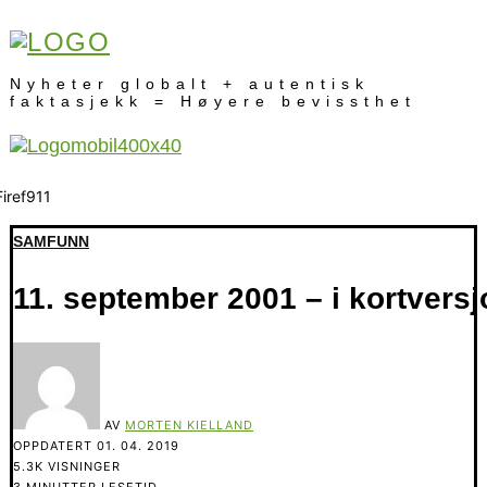
Nyheter globalt + autentisk
faktasjekk = Høyere bevissthet
SAMFUNN
11. september 2001 – i kortversj
AV
MORTEN KIELLAND
OPPDATERT
01. 04. 2019
5.3K VISNINGER
3 MINUTTER LESETID