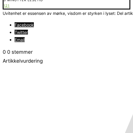
121
Uvitenhet er essensen av mørke, visdom er styrken i lyset: Del arti
Facebook
Twitter
Email
0
0
stemmer
Artikkelvurdering