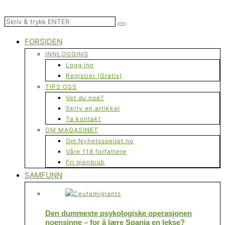
FORSIDEN
INNLOGGING
Logg inn
Registrer (Gratis)
TIPS OSS
Vet du noe?
Skriv en artikkel
Ta kontakt
OM MAGASINET
Om Nyhetsspeilet.no
Våre 118 forfattere
Fri gjenbruk
SAMFUNN
Den dummeste psykologiske operasjonen
noensinne – for å lære Spania en lekse?