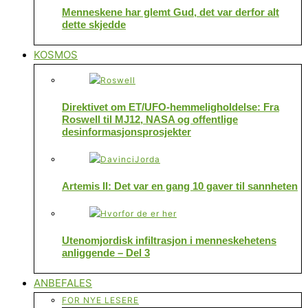
Menneskene har glemt Gud, det var derfor alt
dette skjedde
KOSMOS
Direktivet om ET/UFO-hemmeligholdelse: Fra
Roswell til MJ12, NASA og offentlige
desinformasjonsprosjekter
Artemis II: Det var en gang 10 gaver til sannheten
Utenomjordisk infiltrasjon i menneskehetens
anliggende – Del 3
ANBEFALES
FOR NYE LESERE