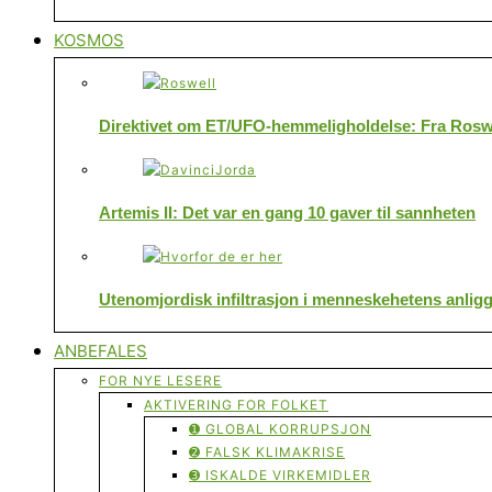
KOSMOS
Direktivet om ET/UFO-hemmeligholdelse: Fra Roswe
Artemis II: Det var en gang 10 gaver til sannheten
Utenomjordisk infiltrasjon i menneskehetens anlig
ANBEFALES
FOR NYE LESERE
AKTIVERING FOR FOLKET
➊ GLOBAL KORRUPSJON
➋ FALSK KLIMAKRISE
➌ ISKALDE VIRKEMIDLER