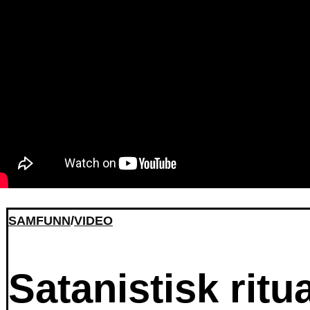
SAMFUNN
/
VIDEO
Satanistisk rit