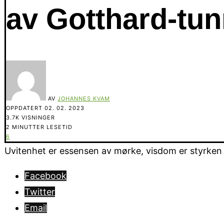
av Gotthard-tu
AV
JOHANNES KVAM
OPPDATERT
02. 02. 2023
3.7K VISNINGER
2 MINUTTER LESETID
6
Uvitenhet er essensen av mørke, visdom er styrken i 
Facebook
Twitter
Email