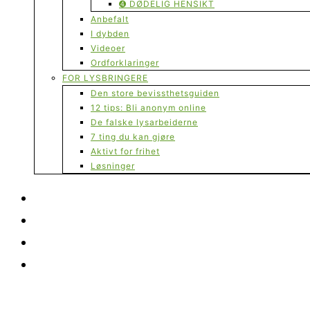
➍ DØDELIG HENSIKT
Anbefalt
I dybden
Videoer
Ordforklaringer
FOR LYSBRINGERE
Den store bevissthetsguiden
12 tips: Bli anonym online
De falske lysarbeiderne
7 ting du kan gjøre
Aktivt for frihet
Løsninger