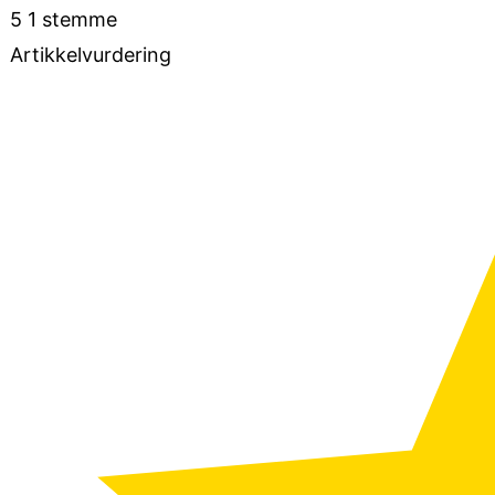
5
1
stemme
Artikkelvurdering