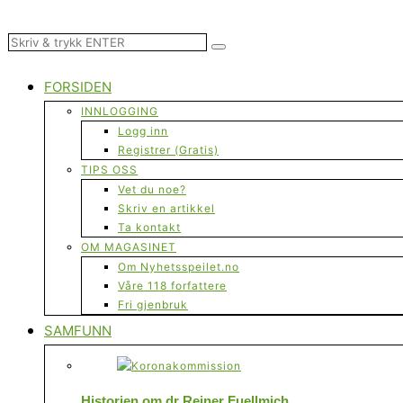
FORSIDEN
INNLOGGING
Logg inn
Registrer (Gratis)
TIPS OSS
Vet du noe?
Skriv en artikkel
Ta kontakt
OM MAGASINET
Om Nyhetsspeilet.no
Våre 118 forfattere
Fri gjenbruk
SAMFUNN
Historien om dr Reiner Fuellmich