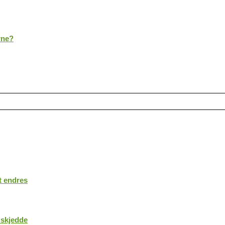
rne?
t endres
 skjedde