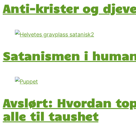
Anti-krister og djev
Satanismen i huma
Avslørt: Hvordan t
alle til taushet