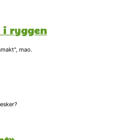
 i ryggen
tsmakt", mao.
nesker?
et».