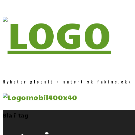
Nyheter globalt + autentisk faktasjekk
Bla i tag