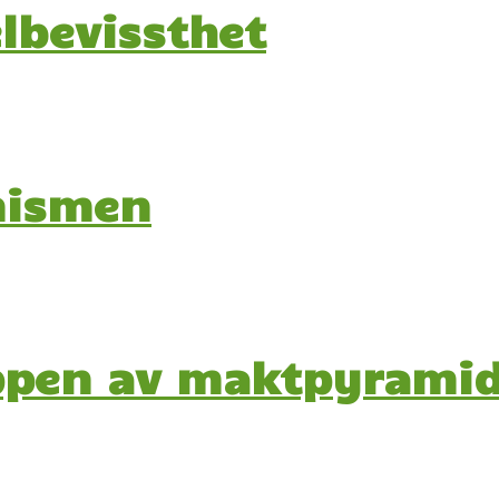
elbevissthet
nismen
oppen av maktpyramid