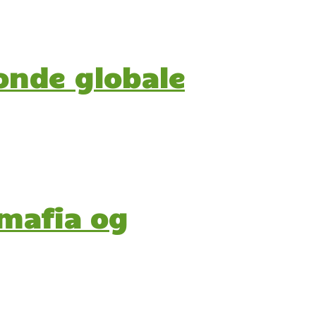
onde globale
rmafia og