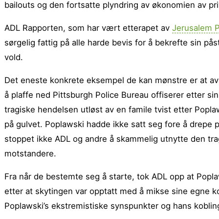
bailouts og den fortsatte plyndring av økonomien av pri
ADL Rapporten, som har vært etterapet av
Jerusalem 
sørgelig fattig på alle harde bevis for å bekrefte sin p
vold.
Det eneste konkrete eksempel de kan mønstre er at av
å plaffe ned Pittsburgh Police Bureau offiserer etter si
tragiske hendelsen utløst av en famile tvist etter Popl
på gulvet. Poplawski hadde ikke satt seg fore å drepe p
stoppet ikke ADL og andre å skammelig utnytte den trag
motstandere.
Fra når de bestemte seg å starte, tok ADL opp at Pop
etter at skytingen var opptatt med å mikse sine egne k
Poplawski’s ekstremistiske synspunkter og hans kobli