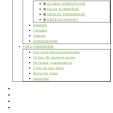
➊ GLOBAL KORRUPSJON
➋ FALSK KLIMAKRISE
➌ ISKALDE VIRKEMIDLER
➍ DØDELIG HENSIKT
Anbefalt
I dybden
Videoer
Ordforklaringer
FOR LYSBRINGERE
Den store bevissthetsguiden
12 tips: Bli anonym online
De falske lysarbeiderne
7 ting du kan gjøre
Aktivt for frihet
Løsninger