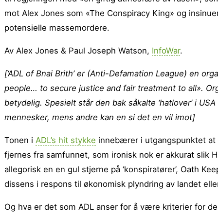
mot Alex Jones som «The Conspiracy King» og insinuere
potensielle massemordere.
Av Alex Jones & Paul Joseph Watson,
InfoWar
.
[‘ADL of Bnai Brith’ er (Anti-Defamation League) en or
people… to secure justice and fair treatment to all». O
betydelig. Spesielt står den bak såkalte ‘hatlover’ i USA
mennesker, mens andre kan en si det en vil imot]
Tonen i
ADL’s hit stykke
innebærer i utgangspunktet at A
fjernes fra samfunnet, som ironisk nok er akkurat slik H
allegorisk en en gul stjerne på ‘konspiratører’, Oath Ke
dissens i respons til økonomisk plyndring av landet el
Og hva er det som ADL anser for å være kriterier for de