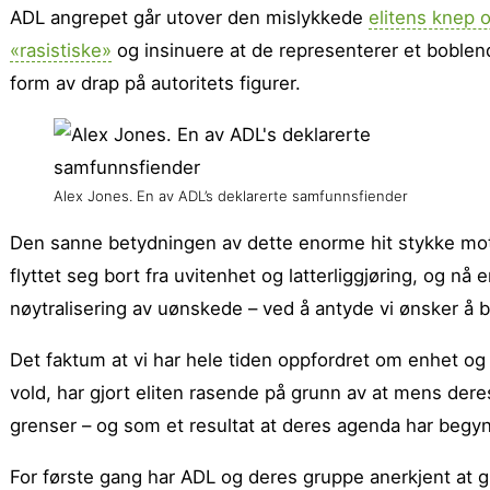
ADL angrepet går utover den mislykkede
elitens knep
«rasistiske»
og insinuere at de representerer et boble
form av drap på autoritets figurer.
Alex Jones. En av ADL’s deklarerte samfunnsfiender
Den sanne betydningen av dette enorme hit stykke mot 
flyttet seg bort fra uvitenhet og latterliggjøring, og nå 
nøytralisering av uønskede – ved å antyde vi ønsker å b
Det faktum at vi har hele tiden oppfordret om enhet og 
vold, har gjort eliten rasende på grunn av at mens deres 
grenser – og som et resultat at deres agenda har begy
For første gang har ADL og deres gruppe anerkjent at gr