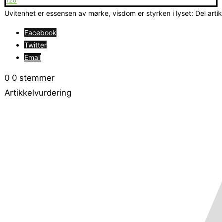
120
Uvitenhet er essensen av mørke, visdom er styrken i lyset: Del arti
Facebook
Twitter
Email
0
0
stemmer
Artikkelvurdering