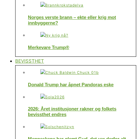
Norges verste brann – ekte eller krig mot
innbyggerne?
Merkevare Trump®
BEVISSTHET
Donald Trump har åpnet Pandoras eske
2026: Året institusjoner rakner og folkets
bevissthet endres
Menneskene har glemt Gud, det var derfor alt