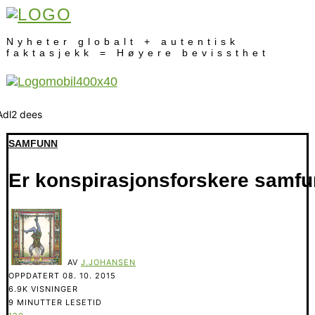
Nyheter globalt + autentisk
faktasjekk = Høyere bevissthet
SAMFUNN
Er konspirasjonsforskere samfu
AV
J.JOHANSEN
OPPDATERT
08. 10. 2015
6.9K VISNINGER
9 MINUTTER LESETID