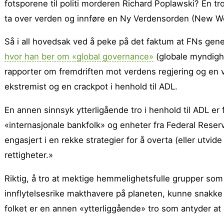
fotsporene til politi morderen Richard Poplawski? En tr
ta over verden og innføre en Ny Verdensorden (New Wo
Så i all hovedsak ved å peke på det faktum at FNs ge
hvor han ber om «global governance»
(globale myndigh
rapporter om fremdriften mot verdens regjering og en v
ekstremist og en crackpot i henhold til ADL.
En annen sinnsyk ytterligående tro i henhold til ADL er
«internasjonale bankfolk» og enheter fra Federal Reserv
engasjert i en rekke strategier for å overta (eller utvi
rettigheter.»
Riktig, å tro at mektige hemmelighetsfulle grupper s
innflytelsesrike makthavere på planeten, kunne snakke
folket er en annen «ytterliggående» tro som antyder a