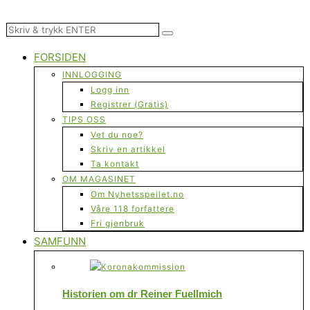
FORSIDEN
INNLOGGING
Logg inn
Registrer (Gratis)
TIPS OSS
Vet du noe?
Skriv en artikkel
Ta kontakt
OM MAGASINET
Om Nyhetsspeilet.no
Våre 118 forfattere
Fri gjenbruk
SAMFUNN
Historien om dr Reiner Fuellmich