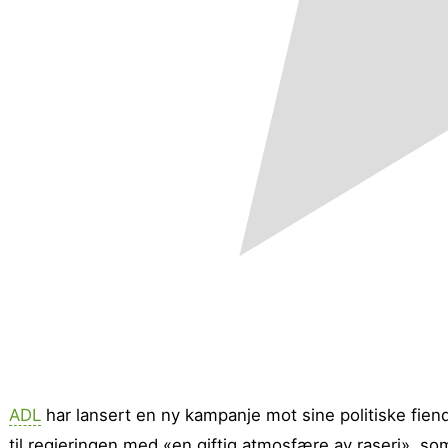
ADL
har lansert en ny kampanje mot sine politiske fiend
til regjeringen med «en giftig atmosfære av raseri», so