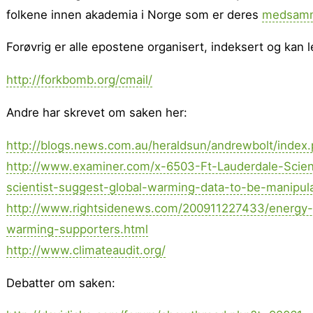
folkene innen akademia i Norge som er deres
medsamm
Forøvrig er alle epostene organisert, indeksert og kan l
http://forkbomb.org/cmail/
Andre har skrevet om saken her:
http://blogs.news.com.au/heraldsun/andrewbolt/inde
http://www.examiner.com/x-6503-Ft-Lauderdale-Sci
scientist-suggest-global-warming-data-to-be-manipu
http://www.rightsidenews.com/200911227433/energy-
warming-supporters.html
http://www.climateaudit.org/
Debatter om saken: