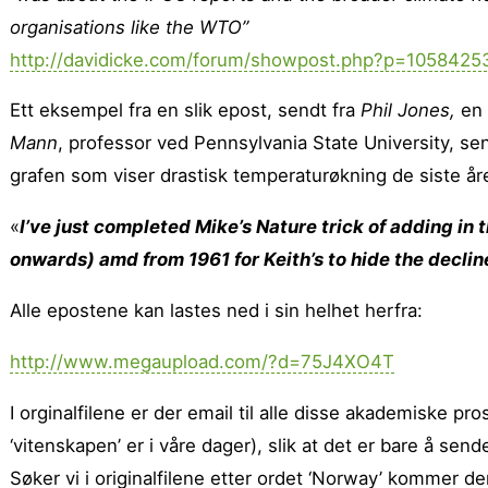
organisations like the WTO”
http://davidicke.com/forum/showpost.php?p=105842
Ett eksempel fra en slik epost, sendt fra
Phil Jones,
en 
Mann
, professor ved Pennsylvania State University, s
grafen som viser drastisk temperaturøkning de siste år
«
I’ve just completed Mike’s Nature trick of adding in t
onwards) amd from 1961 for Keith’s to hide the declin
Alle epostene kan lastes ned i sin helhet herfra:
http://www.megaupload.com/?d=75J4XO4T
I orginalfilene er der email til alle disse akademiske p
‘vitenskapen’ er i våre dager), slik at det er bare å send
Søker vi i originalfilene etter ordet ‘Norway’ kommer der 