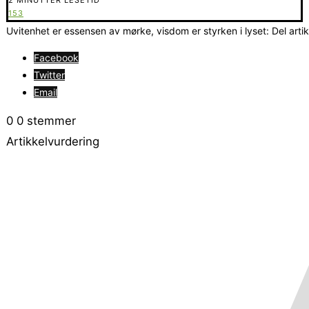
153
Uvitenhet er essensen av mørke, visdom er styrken i lyset: Del arti
Facebook
Twitter
Email
0
0
stemmer
Artikkelvurdering