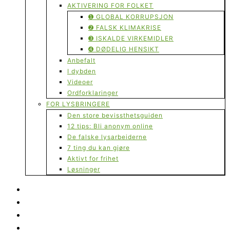
AKTIVERING FOR FOLKET
➊ GLOBAL KORRUPSJON
➋ FALSK KLIMAKRISE
➌ ISKALDE VIRKEMIDLER
➍ DØDELIG HENSIKT
Anbefalt
I dybden
Videoer
Ordforklaringer
FOR LYSBRINGERE
Den store bevissthetsguiden
12 tips: Bli anonym online
De falske lysarbeiderne
7 ting du kan gjøre
Aktivt for frihet
Løsninger