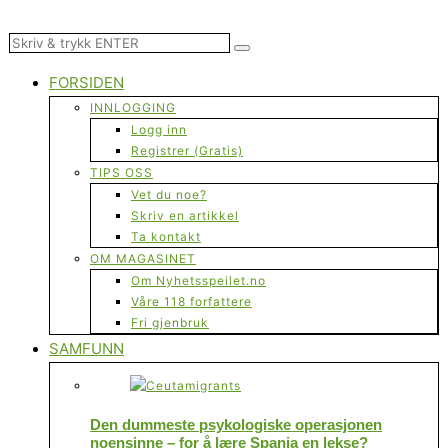
FORSIDEN
INNLOGGING
Logg inn
Registrer (Gratis)
TIPS OSS
Vet du noe?
Skriv en artikkel
Ta kontakt
OM MAGASINET
Om Nyhetsspeilet.no
Våre 118 forfattere
Fri gjenbruk
SAMFUNN
Den dummeste psykologiske operasjonen
noensinne – for å lære Spania en lekse?