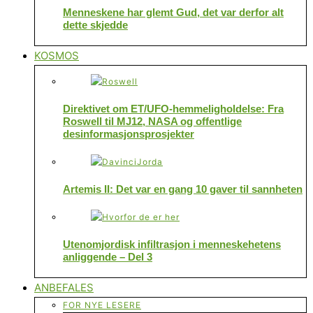
Menneskene har glemt Gud, det var derfor alt
dette skjedde
KOSMOS
Direktivet om ET/UFO-hemmeligholdelse: Fra
Roswell til MJ12, NASA og offentlige
desinformasjonsprosjekter
Artemis II: Det var en gang 10 gaver til sannheten
Utenomjordisk infiltrasjon i menneskehetens
anliggende – Del 3
ANBEFALES
FOR NYE LESERE