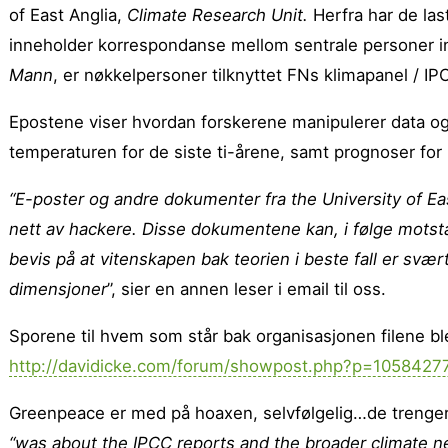
of East Anglia,
Climate Research Unit.
Herfra har de la
inneholder korrespondanse mellom sentrale personer in
Mann
,
er nøkkelpersoner tilknyttet FNs klimapanel / IP
Epostene viser hvordan forskerene manipulerer data og 
temperaturen for de siste ti-årene, samt prognoser fo
“E-poster og andre dokumenter fra the University of East
nett av hackere. Disse dokumentene kan, i følge mots
bevis på at vitenskapen bak teorien i beste fall er svært
dimensjoner
”, sier en annen leser i email til oss.
Sporene til hvem som står bak organisasjonen filene ble h
http://davidicke.com/forum/showpost.php?p=1058427
Greenpeace er med på hoaxen, selvfølgelig…de trenger
“was about the IPCC reports and the broader climate ne