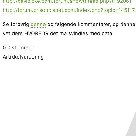
http://davidicke.com/forum/showthread.php?t=92061
http://forum.prisonplanet.com/index.php?topic=145117
Se forøvrig
denne
og følgende kommentarer, og denne 
vet dere HVORFOR det må svindles med data.
0
0
stemmer
Artikkelvurdering