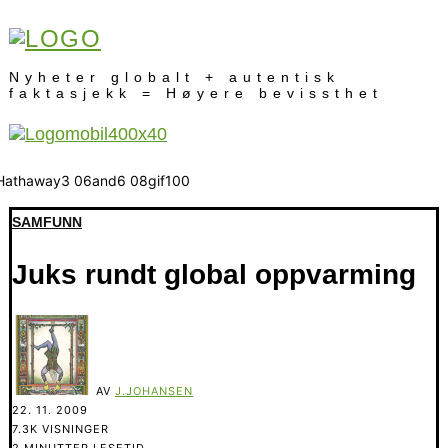
Nyheter globalt + autentisk
faktasjekk = Høyere bevissthet
SAMFUNN
Juks rundt global oppvarming
AV
J.JOHANSEN
22. 11. 2009
7.3K VISNINGER
2 MINUTTER LESETID