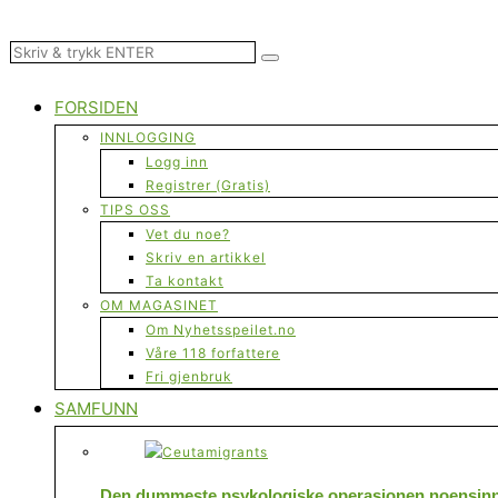
FORSIDEN
INNLOGGING
Logg inn
Registrer (Gratis)
TIPS OSS
Vet du noe?
Skriv en artikkel
Ta kontakt
OM MAGASINET
Om Nyhetsspeilet.no
Våre 118 forfattere
Fri gjenbruk
SAMFUNN
Den dummeste psykologiske operasjonen noensinne 