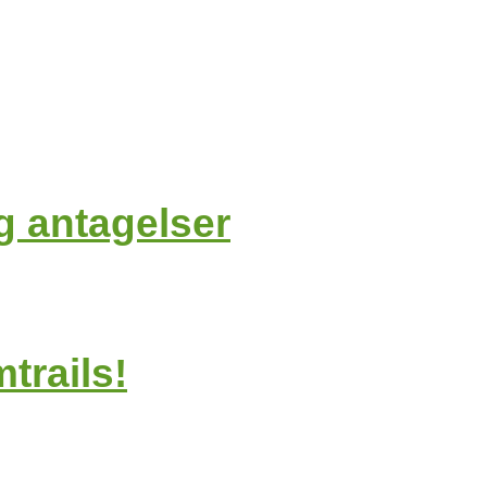
g antagelser
trails!