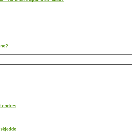
rne?
t endres
 skjedde