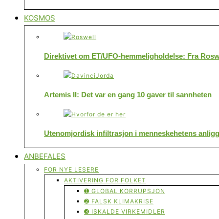
KOSMOS
Direktivet om ET/UFO-hemmeligholdelse: Fra Roswe
Artemis II: Det var en gang 10 gaver til sannheten
Utenomjordisk infiltrasjon i menneskehetens anlig
ANBEFALES
FOR NYE LESERE
AKTIVERING FOR FOLKET
➊ GLOBAL KORRUPSJON
➋ FALSK KLIMAKRISE
➌ ISKALDE VIRKEMIDLER