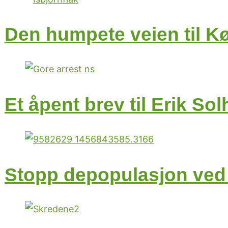
Den humpete veien til K
Et åpent brev til Erik 
Stopp depopulasjon ved 