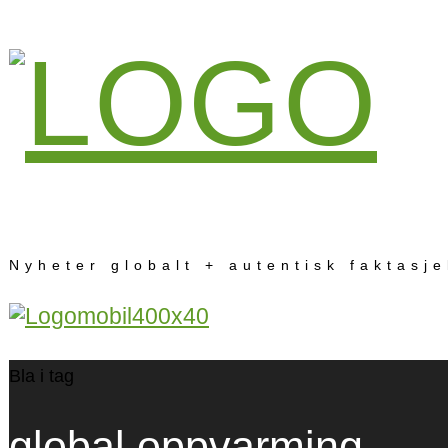
Nyheter globalt + autentisk faktasj
Bla i tag
global oppvarming