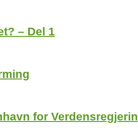
t? – Del 1
arming
havn for Verdensregjeri