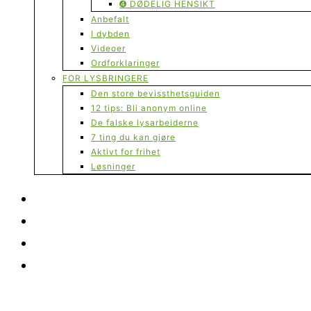
➍ DØDELIG HENSIKT
Anbefalt
I dybden
Videoer
Ordforklaringer
FOR LYSBRINGERE
Den store bevissthetsguiden
12 tips: Bli anonym online
De falske lysarbeiderne
7 ting du kan gjøre
Aktivt for frihet
Løsninger