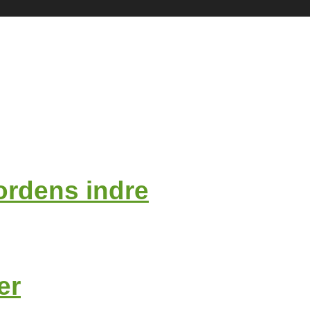
ordens indre
er