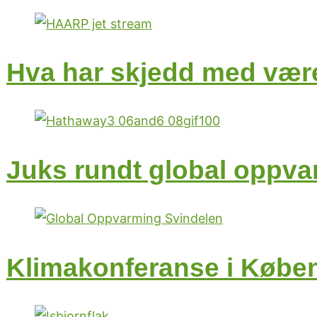
Hva har skjedd med være
Juks rundt global oppv
Klimakonferanse i Køben