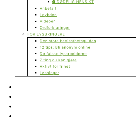
➍ DØDELIG HENSIKT
Anbefalt
I dybden
Videoer
Ordforklaringer
FOR LYSBRINGERE
Den store bevissthetsguiden
12 tips: Bli anonym online
De falske lysarbeiderne
7 ting du kan gjøre
Aktivt for frihet
Løsninger