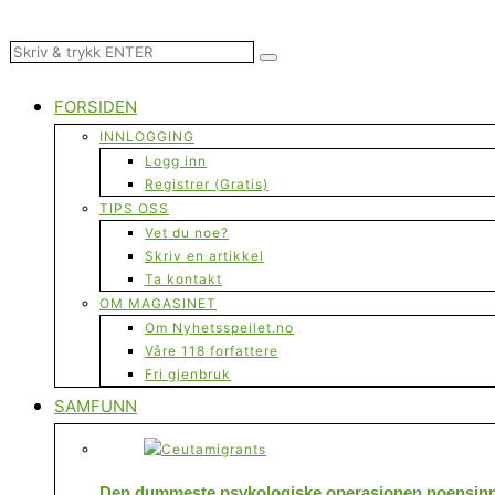
FORSIDEN
INNLOGGING
Logg inn
Registrer (Gratis)
TIPS OSS
Vet du noe?
Skriv en artikkel
Ta kontakt
OM MAGASINET
Om Nyhetsspeilet.no
Våre 118 forfattere
Fri gjenbruk
SAMFUNN
Den dummeste psykologiske operasjonen noensinne 