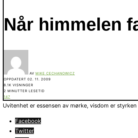
Når himmelen fa
AV
MIKE CECHANOWICZ
OPPDATERT
02. 11. 2009
8.1K VISNINGER
2 MINUTTER LESETID
147
Uvitenhet er essensen av mørke, visdom er styrken i 
Facebook
Twitter