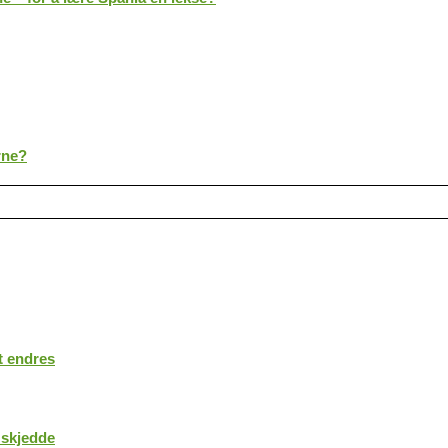
rne?
t endres
 skjedde