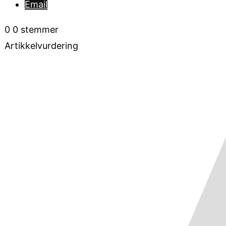
Email
0
0
stemmer
Artikkelvurdering