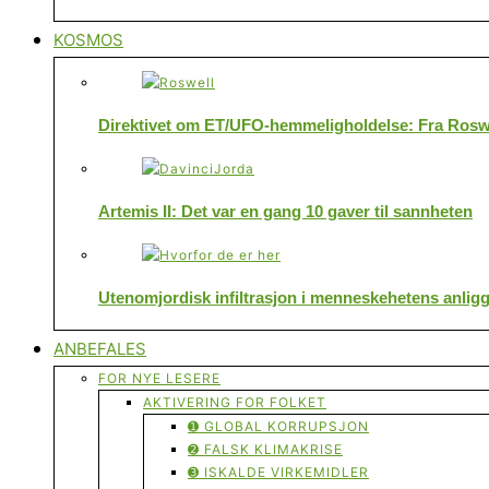
KOSMOS
Direktivet om ET/UFO-hemmeligholdelse: Fra Roswe
Artemis II: Det var en gang 10 gaver til sannheten
Utenomjordisk infiltrasjon i menneskehetens anlig
ANBEFALES
FOR NYE LESERE
AKTIVERING FOR FOLKET
➊ GLOBAL KORRUPSJON
➋ FALSK KLIMAKRISE
➌ ISKALDE VIRKEMIDLER