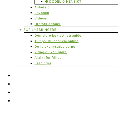
➍ DØDELIG HENSIKT
Anbefalt
I dybden
Videoer
Ordforklaringer
FOR LYSBRINGERE
Den store bevissthetsguiden
12 tips: Bli anonym online
De falske lysarbeiderne
7 ting du kan gjøre
Aktivt for frihet
Løsninger