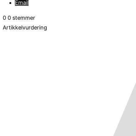
Email
0
0
stemmer
Artikkelvurdering