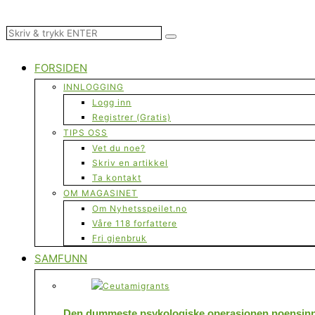
FORSIDEN
INNLOGGING
Logg inn
Registrer (Gratis)
TIPS OSS
Vet du noe?
Skriv en artikkel
Ta kontakt
OM MAGASINET
Om Nyhetsspeilet.no
Våre 118 forfattere
Fri gjenbruk
SAMFUNN
Den dummeste psykologiske operasjonen noensinne 