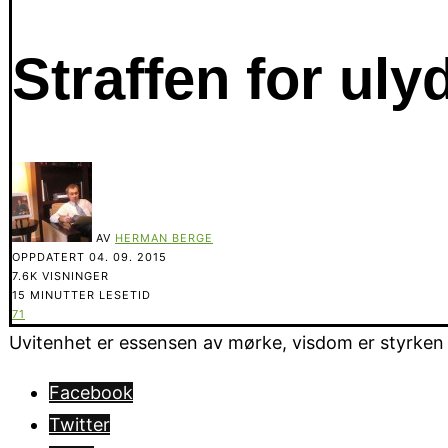
Straffen for uly
AV
HERMAN BERGE
OPPDATERT
04. 09. 2015
7.6K VISNINGER
15 MINUTTER LESETID
71
Uvitenhet er essensen av mørke, visdom er styrken i 
Facebook
Twitter