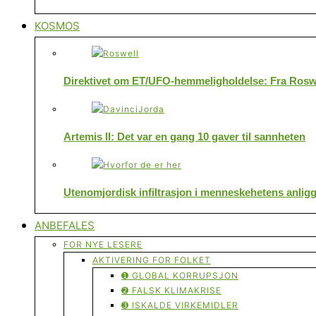
KOSMOS
Direktivet om ET/UFO-hemmeligholdelse: Fra Roswe
Artemis II: Det var en gang 10 gaver til sannheten
Utenomjordisk infiltrasjon i menneskehetens anlig
ANBEFALES
FOR NYE LESERE
AKTIVERING FOR FOLKET
➊ GLOBAL KORRUPSJON
➋ FALSK KLIMAKRISE
➌ ISKALDE VIRKEMIDLER