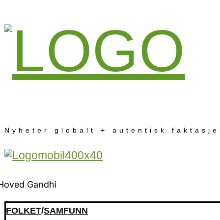
Nyheter globalt + autentisk faktasj
FOLKET
/
SAMFUNN