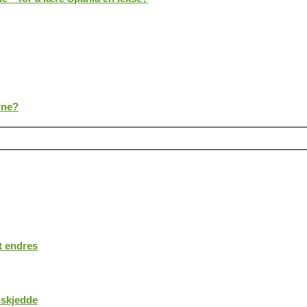
rne?
t endres
 skjedde