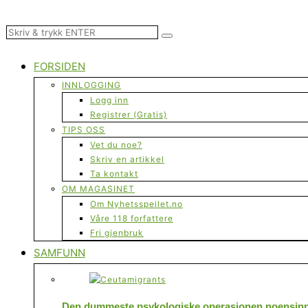
FORSIDEN
INNLOGGING
Logg inn
Registrer (Gratis)
TIPS OSS
Vet du noe?
Skriv en artikkel
Ta kontakt
OM MAGASINET
Om Nyhetsspeilet.no
Våre 118 forfattere
Fri gjenbruk
SAMFUNN
Den dummeste psykologiske operasjonen noensinne 