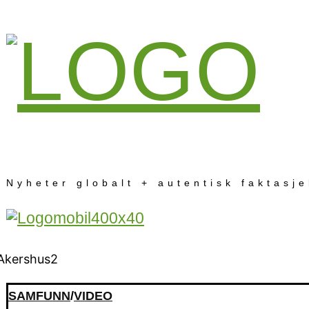
Nyheter globalt + autentisk faktasj
SAMFUNN
/
VIDEO