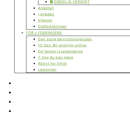
➍ DØDELIG HENSIKT
Anbefalt
I dybden
Videoer
Ordforklaringer
FOR LYSBRINGERE
Den store bevissthetsguiden
12 tips: Bli anonym online
De falske lysarbeiderne
7 ting du kan gjøre
Aktivt for frihet
Løsninger