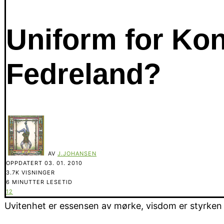
Uniform for Kon
Fedreland?
AV
J.JOHANSEN
OPPDATERT
03. 01. 2010
3.7K VISNINGER
6 MINUTTER LESETID
12
Uvitenhet er essensen av mørke, visdom er styrken i 