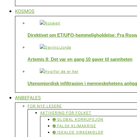
KOSMOS
Direktivet om ET/UFO-hemmeligholdelse: Fra Roswe
Artemis II: Det var en gang 10 gaver til sannheten
Utenomjordisk infiltrasjon i menneskehetens anlig
ANBEFALES
FOR NYE LESERE
AKTIVERING FOR FOLKET
➊ GLOBAL KORRUPSJON
➋ FALSK KLIMAKRISE
➌ ISKALDE VIRKEMIDLER