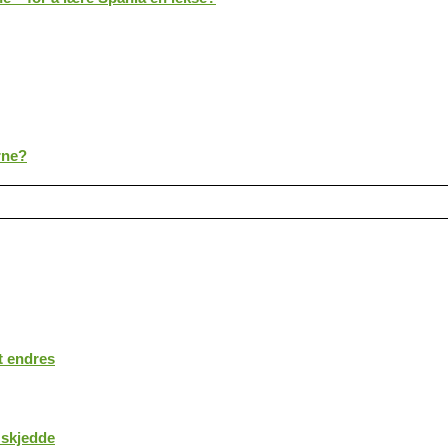
rne?
t endres
 skjedde