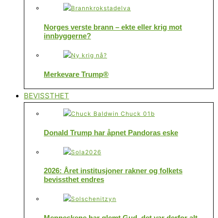
Norges verste brann – ekte eller krig mot
innbyggerne?
Merkevare Trump®
BEVISSTHET
Donald Trump har åpnet Pandoras eske
2026: Året institusjoner rakner og folkets
bevissthet endres
Menneskene har glemt Gud, det var derfor alt