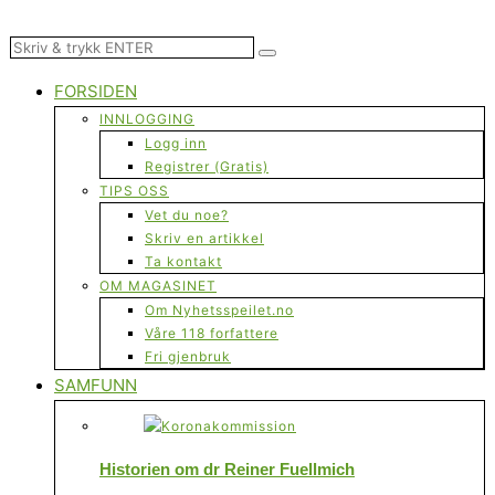
FORSIDEN
INNLOGGING
Logg inn
Registrer (Gratis)
TIPS OSS
Vet du noe?
Skriv en artikkel
Ta kontakt
OM MAGASINET
Om Nyhetsspeilet.no
Våre 118 forfattere
Fri gjenbruk
SAMFUNN
Historien om dr Reiner Fuellmich