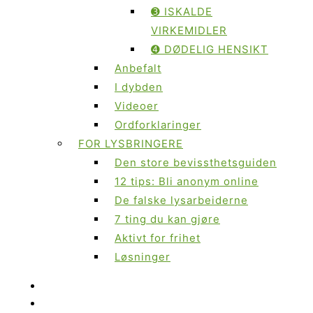
➌ ISKALDE
VIRKEMIDLER
➍ DØDELIG HENSIKT
Anbefalt
I dybden
Videoer
Ordforklaringer
FOR LYSBRINGERE
Den store bevissthetsguiden
12 tips: Bli anonym online
De falske lysarbeiderne
7 ting du kan gjøre
Aktivt for frihet
Løsninger