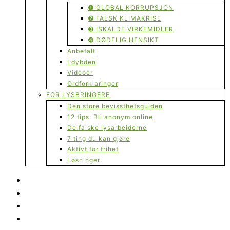
➊ GLOBAL KORRUPSJON
➋ FALSK KLIMAKRISE
➌ ISKALDE VIRKEMIDLER
➍ DØDELIG HENSIKT
Anbefalt
I dybden
Videoer
Ordforklaringer
FOR LYSBRINGERE
Den store bevissthetsguiden
12 tips: Bli anonym online
De falske lysarbeiderne
7 ting du kan gjøre
Aktivt for frihet
Løsninger