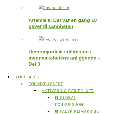
Artemis II: Det var en gang 10
gaver til sannheten
Utenomjordisk infiltrasjon i
menneskehetens anliggende –
Del 3
ANBEFALES
FOR NYE LESERE
AKTIVERING FOR FOLKET
➊ GLOBAL
KORRUPSJON
➋ FALSK KLIMAKRISE