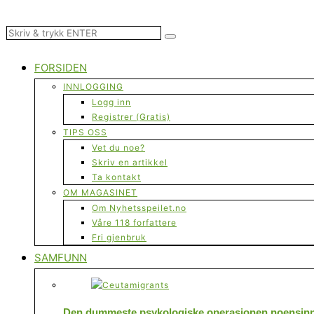
FORSIDEN
INNLOGGING
Logg inn
Registrer (Gratis)
TIPS OSS
Vet du noe?
Skriv en artikkel
Ta kontakt
OM MAGASINET
Om Nyhetsspeilet.no
Våre 118 forfattere
Fri gjenbruk
SAMFUNN
Den dummeste psykologiske operasjonen noensinne 