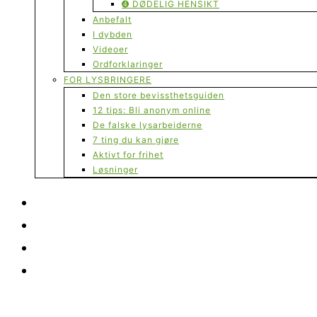
➍ DØDELIG HENSIKT
Anbefalt
I dybden
Videoer
Ordforklaringer
FOR LYSBRINGERE
Den store bevissthetsguiden
12 tips: Bli anonym online
De falske lysarbeiderne
7 ting du kan gjøre
Aktivt for frihet
Løsninger