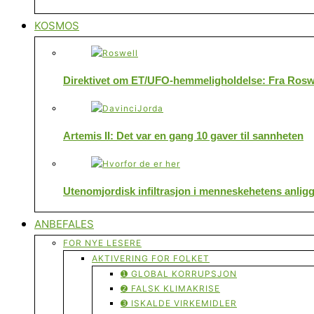
KOSMOS
Direktivet om ET/UFO-hemmeligholdelse: Fra Roswe
Artemis II: Det var en gang 10 gaver til sannheten
Utenomjordisk infiltrasjon i menneskehetens anlig
ANBEFALES
FOR NYE LESERE
AKTIVERING FOR FOLKET
➊ GLOBAL KORRUPSJON
➋ FALSK KLIMAKRISE
➌ ISKALDE VIRKEMIDLER