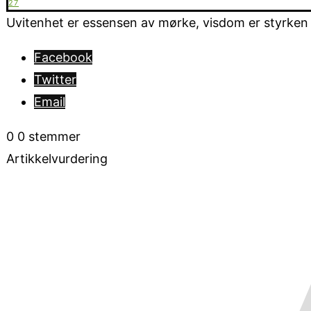
27
Uvitenhet er essensen av mørke, visdom er styrken i 
Facebook
Twitter
Email
0
0
stemmer
Artikkelvurdering