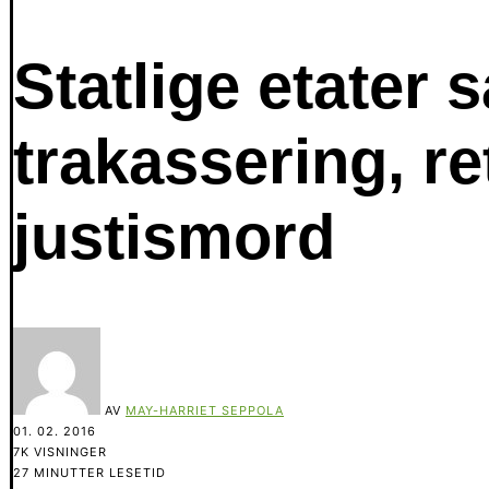
Statlige etater
trakassering, re
justismord
AV
MAY-HARRIET SEPPOLA
01. 02. 2016
7K VISNINGER
27 MINUTTER LESETID