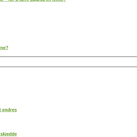
rne?
t endres
 skjedde