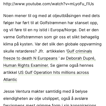
http://www.youtube.com/watch?v=mLyoFu_I1Us
Noen mener til og med at oljeutblåsingen med dets
følger har ført til at Golfstrømmen har stanset opp,
og vil føre til en ny istid i Europa/Norge. Det er den
varme Golfstrømmen som gir oss et slikt behagelig
klima på kysten. Var det slik den globale oppvarming
skulle retarderes? Jfr. artikkelen ‘
Gulf criminals
freeze to death N Europeans
‘ av
Deborah Dupré,
Human Rights Examiner.
Se gjerne også hennes
artikkel
US Gulf Operation hits millions across
Atlantic
Jesse Ventura makter samtidig med å belyse
elendigheten av olje utslippet, også å avsløre
fascismens mest grimme form i sin konspirasjons