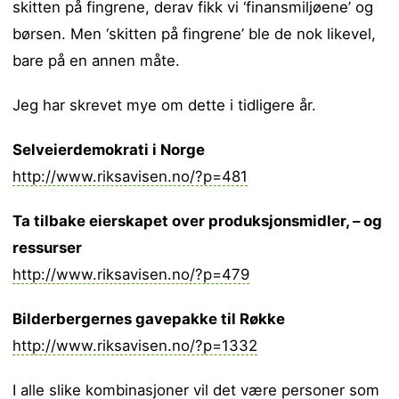
skitten på fingrene, derav fikk vi ‘finansmiljøene’ og
børsen. Men ‘skitten på fingrene’ ble de nok likevel,
bare på en annen måte.
Jeg har skrevet mye om dette i tidligere år.
Selveierdemokrati i Norge
http://www.riksavisen.no/?p=481
Ta tilbake eierskapet over produksjonsmidler, – og
ressurser
http://www.riksavisen.no/?p=479
Bilderbergernes gavepakke til Røkke
http://www.riksavisen.no/?p=1332
I alle slike kombinasjoner vil det være personer som