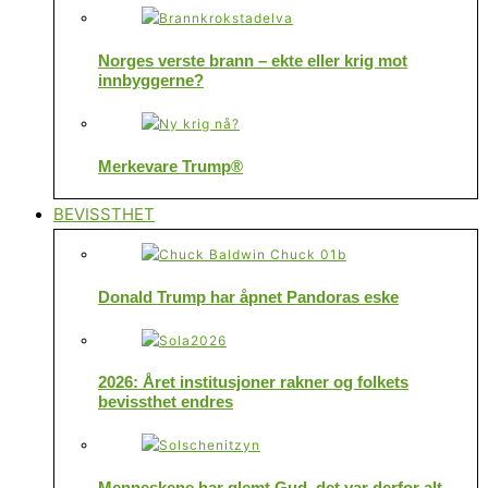
Norges verste brann – ekte eller krig mot
innbyggerne?
Merkevare Trump®
BEVISSTHET
Donald Trump har åpnet Pandoras eske
2026: Året institusjoner rakner og folkets
bevissthet endres
Menneskene har glemt Gud, det var derfor alt