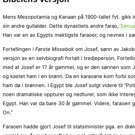
Mens Mesopotamia og Kanaan på 1900-tallet fvt. gikk inn
sin andre gullalder. Dette dynastiets andre farao,
Senusr
Han var en av Egypts mektigste faraoer, og nevnes i 
Fortellingen i
Første Mosebok
om Josef, sønn av Jakob/I
versjon av en selvbiografi fortalt i tredjeperson. Forte
med at Josef er 17 år gammel, og er den sønnen som J
og kastet ham i en brønn. Da en karavane kom forbi som
ham dø i brønnen. I Egypt ble Josef solgt videre til ”Pot
noen dramatiske oppturer og nedturer, som ikke intere
Egypt. Han var da bare 30 år gammel. Videre, faraoen gir 
On.”
Faraoen hadde gjort Josef til statsminister pga. en dr