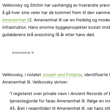
Velikovsky og Sitchin har uavhengig av hverandre prøvd 
å gå hver sine veier har de kommet frem til den samme 
Amenemhat III
]. Amenemhat III var en fredelig og moden
infrastruktur. Hans enorme bygge­prosjekter kostet imi
gullalderens brå avslutning få år etter hans død.
Amenemhat III
Velikovsky, i notatet
Joseph and Potiphar
, identifisert
Amenemhat III. Veli­kovsky skriver:
”I registeret over private navn i
Ancient Records of 
tjenestegjorde for farao Amenemhat III. Ifølge en in
45. året i regenttiden til Amenemhat III, var hans st