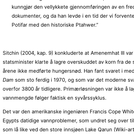
kunngjør den vellykkete gjennomføringen av en fredf
dokumenter, og da han levde i en tid der vi forventer 
Potifar med den historiske Ptahwer.”
Sitchin (2004, kap. 9) konkluderte at Amenemhat III va
statsminister klarte å lagre overskuddet av korn fra de
årene ikke medførte hungersnød. Han fant svaret i me
Dam
som sto ferdig i 1970, og som var det moderne sv
overfor 3800 år tidligere. Primærløsningen var ikke å l
vann­mengde følger faktisk en syvårssyklus.
Det var den amerikanske ingeniøren Francis Cope White
Egypts datidige vannproblemer, som undret seg over 
som lå like ved den store innsjøen Lake Qarun (Wiki-art