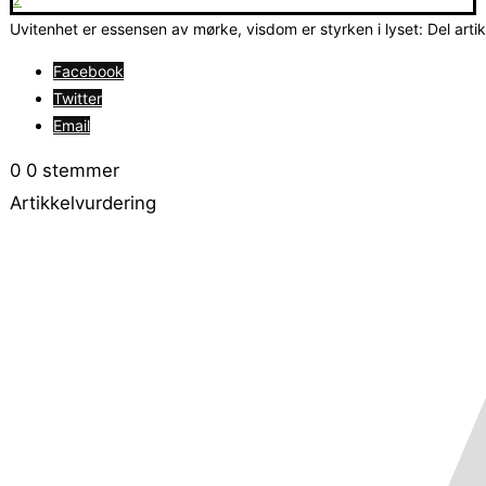
2
Uvitenhet er essensen av mørke, visdom er styrken i lyset: Del arti
Facebook
Twitter
Email
0
0
stemmer
Artikkelvurdering