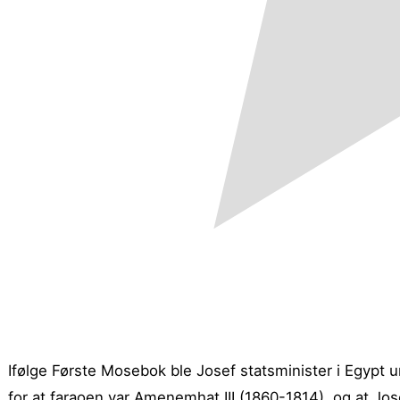
Ifølge Første Mosebok ble Josef statsminister i Egypt u
for at faraoen var Amenemhat III (1860-1814), og at J