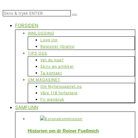
FORSIDEN
INNLOGGING
Logg inn
Registrer (Gratis)
TIPS OSS
Vet du noe?
Skriv en artikkel
Ta kontakt
OM MAGASINET
Om Nyhetsspeilet.no
Våre 118 forfattere
Fri gjenbruk
SAMFUNN
Historien om dr Reiner Fuellmich