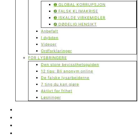
➊ GLOBAL KORRUPSJON
➋ FALSK KLIMAKRISE
➌ ISKALDE VIRKEMIDLER
➍ DØDELIG HENSIKT
Anbefalt
I dybden
Videoer
Ordforklaringer
FOR LYSBRINGERE
Den store bevissthetsguiden
12 tips: Bli anonym online
De falske lysarbeiderne
7 ting du kan gjøre
Aktivt for frihet
Løsninger