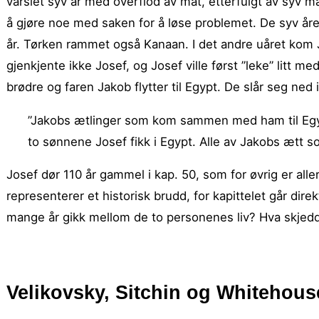
varslet syv år med overflod av mat, etterfulgt av syv ma
å gjøre noe med saken for å løse problemet. De syv år
år. Tørken rammet også Kanaan. I det andre uåret kom J
gjenkjente ikke Josef, og Josef ville først ”leke” litt 
brødre og faren Jakob flytter til Egypt. De slår seg ned 
”Jakobs ætlinger som kom sammen med ham til Egypt
to sønnene Josef fikk i Egypt. Alle av Jakobs ætt som
Josef dør 110 år gammel i kap. 50, som for øvrig er aller 
representerer et historisk brudd, for kapittelet går dire
mange år gikk mellom de to personenes liv? Hva skjedd
Velikovsky, Sitchin og Whitehous