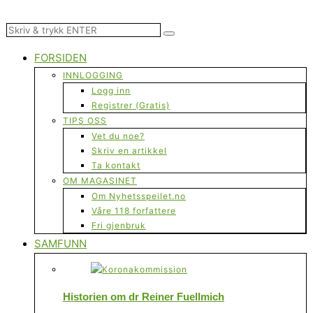
FORSIDEN
INNLOGGING
Logg inn
Registrer (Gratis)
TIPS OSS
Vet du noe?
Skriv en artikkel
Ta kontakt
OM MAGASINET
Om Nyhetsspeilet.no
Våre 118 forfattere
Fri gjenbruk
SAMFUNN
Historien om dr Reiner Fuellmich