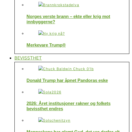
Norges verste brann – ekte eller krig mot
innbyggerne?
Merkevare Trump®
BEVISSTHET
Donald Trump har åpnet Pandoras eske
2026: Året institusjoner rakner og folkets
bevissthet endres
Menneskene har glemt Gud, det var derfor alt