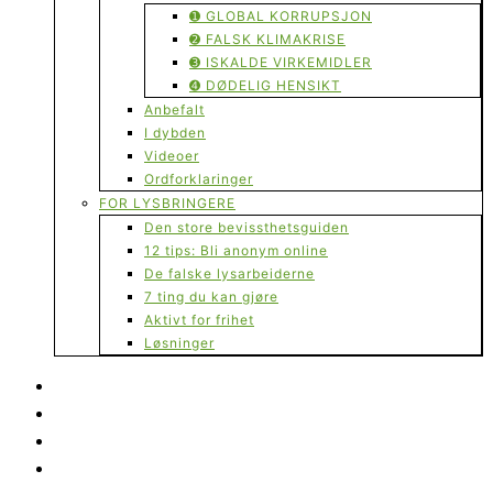
➊ GLOBAL KORRUPSJON
➋ FALSK KLIMAKRISE
➌ ISKALDE VIRKEMIDLER
➍ DØDELIG HENSIKT
Anbefalt
I dybden
Videoer
Ordforklaringer
FOR LYSBRINGERE
Den store bevissthetsguiden
12 tips: Bli anonym online
De falske lysarbeiderne
7 ting du kan gjøre
Aktivt for frihet
Løsninger