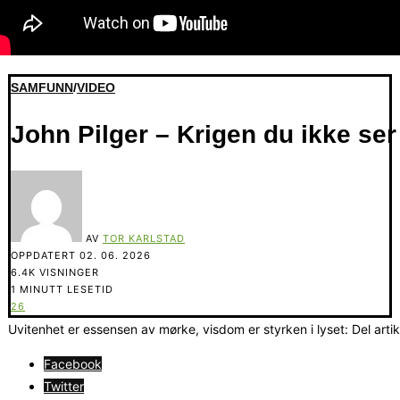
SAMFUNN
/
VIDEO
John Pilger – Krigen du ikke ser
AV
TOR KARLSTAD
OPPDATERT
02. 06. 2026
6.4K VISNINGER
1 MINUTT LESETID
26
Uvitenhet er essensen av mørke, visdom er styrken i lyset: Del arti
Facebook
Twitter