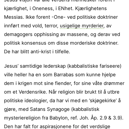
kjærlighet, i Oneness, i ENhet. Kjærlighetens
Messias. Ikke forent -One- ved politiske doktriner
innført med vold, terror,
usigelige myrderier
, av
demagogers opphissing av massene, og derav ved
politisk konsensus om disse morderiske doktriner.
De har blitt anti-krist i tilfelle.
Jesus’ samtidige lederskap (kabbalistiske fariseere)
ville heller ha en som Barrabas som kunne hjelpe
dem i krigen mot sine fiender, for sine våte drømmer
om et Verdensrike. Når religion blir brukt til å utbre
politiske ideologier, da har vi med en ‘skjøgekirke’ å
gjøre, med Satans Synagoge (kabbalistisk
mysteriereligion fra Babylon, ref. Joh. Åp. 2.9 & 3.9).
Den har falt for aspirasjonene for det verdslige