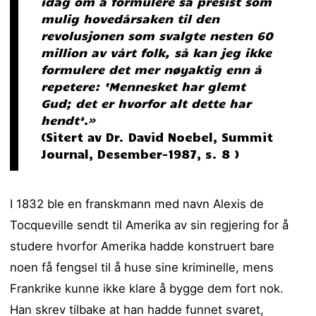
idag om å formulere så presist som
mulig hovedårsaken til den
revolusjonen som svalgte nesten 60
million av vårt folk, så kan jeg ikke
formulere det mer nøyaktig enn å
repetere: ‘Mennesket har glemt
Gud; det er hvorfor alt dette har
hendt’.»
(Sitert av Dr. David Noebel, Summit
Journal, Desember-1987, s. 8 )
I 1832 ble en franskmann med navn Alexis de
Tocqueville sendt til Amerika av sin regjering for å
studere hvorfor Amerika hadde konstruert bare
noen få fengsel til å huse sine kriminelle, mens
Frankrike kunne ikke klare å bygge dem fort nok.
Han skrev tilbake at han hadde funnet svaret,