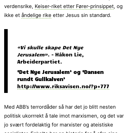
verdensrike,
Keiser-riket etter Fører-prinsippet
, og
ikke et
åndelige rike
etter Jesus sin standard.
«Vi skulle skape Det Nye
Jerusalem»
. – Håkon Lie,
Arbeiderpartiet.
‘Det Nye Jerusalem’ og ‘Dansen
rundt Gullkalven’
http://www.riksavisen.no/?p=777
Med ABB’s terrordåder så har det jo blitt nesten
politisk ukorrrekt å tale imot marxismen, og det var
jo svært fordelaktig for marxister og ateistiske