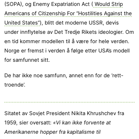
(SOPA), og Enemy Expatriation Act (
Would Strip
Americans of Citizenship For “Hostilities Against the
United States”
), blitt det moderne USSR, devis
under innflytelse av Det Tredje Rikets ideologier. Om
en tid kommer modellen til å være for hele verden.
Norge er fremst i verden å følge etter USA’s modell
for samfunnet sitt.
De har ikke noe samfunn, annet enn for de ‘rett-
troende’.
Sitatet av Sovjet President Nikita Khrushchev fra
1959, sier oversatt:
«Vi kan ikke forvente at
Amerikanerne hopper fra kapitalisme til