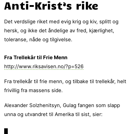
Anti-Krist’s rike
Det verdslige riket med evig krig og kiv, splitt og
hersk, og ikke det åndelige av fred, kjærlighet,
toleranse, nåde og tilgivelse.
Fra Trellekår til Frie Menn
http://www.riksavisen.no/?p=526
Fra trellekår til frie menn, og tilbake til trellekår, helt
frivillig fra massens side.
Alexander Solzhenitsyn, Gulag fangen som slapp
unna og utvandret til Amerika til sist, sier: