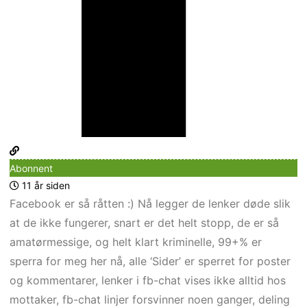
Abonnent
11 år siden
Facebook er så råtten :) Nå legger de lenker døde slik
at de ikke fungerer, snart er det helt stopp, de er så
amatørmessige, og helt klart kriminelle, 99+% er
sperra for meg her nå, alle ‘Sider’ er sperret for poster
og kommentarer, lenker i fb-chat vises ikke alltid hos
mottaker, fb-chat linjer forsvinner noen ganger, deling