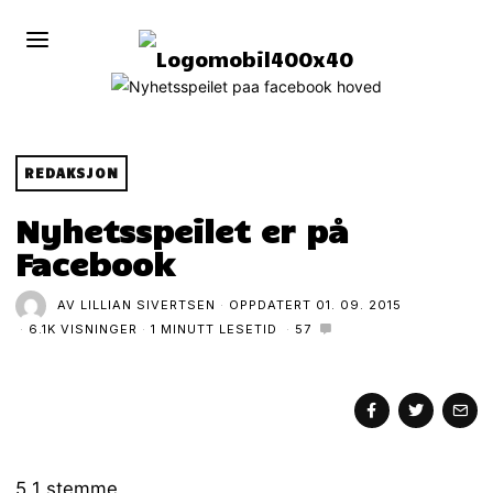
REDAKSJON
Nyhetsspeilet er på
Facebook
AV
LILLIAN SIVERTSEN
OPPDATERT
01. 09. 2015
6.1K VISNINGER
1 MINUTT LESETID
57
5
1
stemme