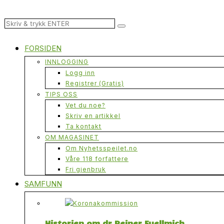
FORSIDEN
INNLOGGING
Logg inn
Registrer (Gratis)
TIPS OSS
Vet du noe?
Skriv en artikkel
Ta kontakt
OM MAGASINET
Om Nyhetsspeilet.no
Våre 118 forfattere
Fri gjenbruk
SAMFUNN
Historien om dr Reiner Fuellmich