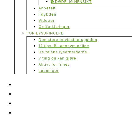
➍ DØDELIG HENSIKT
Anbefalt
I dybden
Videoer
Ordforklaringer
FOR LYSBRINGERE
Den store bevissthetsguiden
12 tips: Bli anonym online
De falske lysarbeiderne
7 ting du kan gjøre
Aktivt for frihet
Løsninger