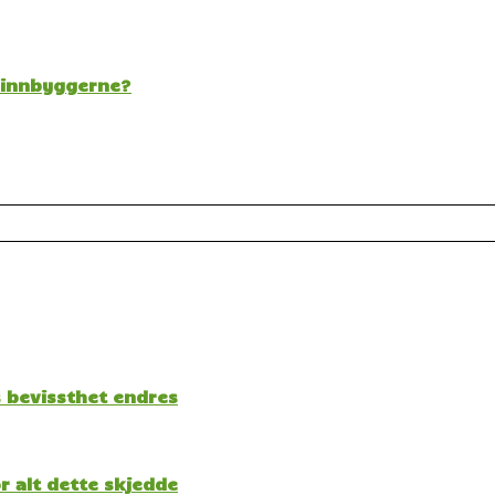
t innbyggerne?
s bevissthet endres
 alt dette skjedde