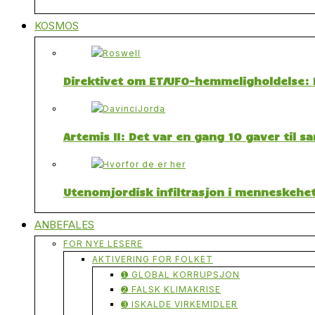
KOSMOS
Direktivet om ET/UFO-hemmeligholdelse: F
Artemis II: Det var en gang 10 gaver til 
Utenomjordisk infiltrasjon i menneskehet
ANBEFALES
FOR NYE LESERE
AKTIVERING FOR FOLKET
➊ GLOBAL KORRUPSJON
➋ FALSK KLIMAKRISE
➌ ISKALDE VIRKEMIDLER