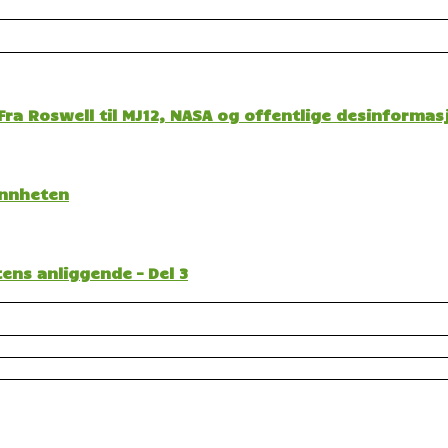
ra Roswell til MJ12, NASA og offentlige desinformas
sannheten
ens anliggende – Del 3