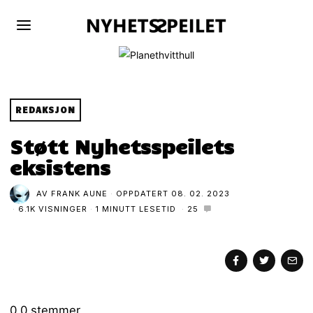
REDAKSJON
Støtt Nyhetsspeilets
eksistens
AV
FRANK AUNE
OPPDATERT
08. 02. 2023
6.1K VISNINGER
1 MINUTT LESETID
25
0
0
stemmer