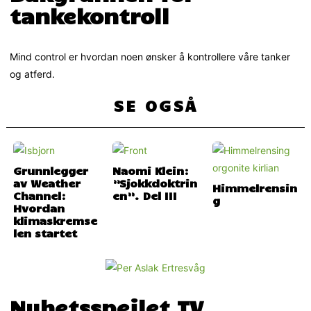
tankekontroll
Mind control er hvordan noen ønsker å kontrollere våre tanker
og atferd.
SE OGSÅ
Grunnlegger
Naomi Klein:
av Weather
”Sjokkdoktrin
Himmelrensin
Channel:
en”. Del III
g
Hvordan
klimaskremse
len startet
Nyhetsspeilet TV