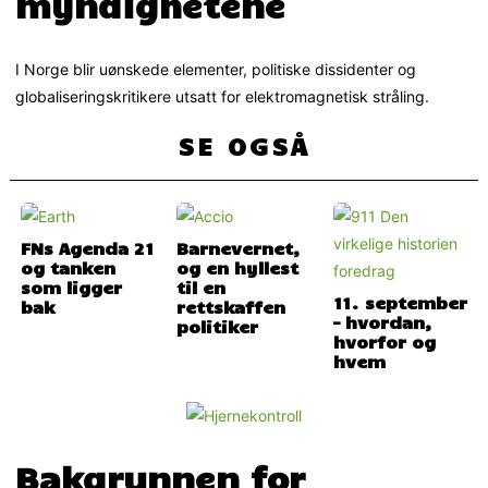
myndighetene
I Norge blir uønskede elementer, politiske dissidenter og
globaliseringskritikere utsatt for elektromagnetisk stråling.
SE OGSÅ
FNs Agenda 21
Barnevernet,
og tanken
og en hyllest
som ligger
til en
11. september
bak
rettskaffen
– hvordan,
politiker
hvorfor og
hvem
Bakgrunnen for