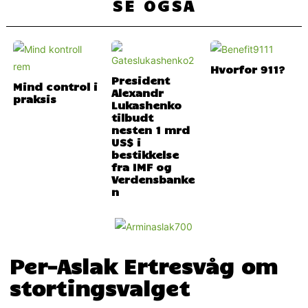
SE OGSÅ
Hvorfor 911?
President
Mind control i
Alexandr
praksis
Lukashenko
tilbudt
nesten 1 mrd
US$ i
bestikkelse
fra IMF og
Verdensbanke
n
Per-Aslak Ertresvåg om
stortingsvalget