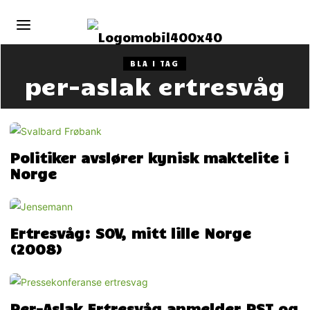
BLA I TAG
per-aslak ertresvåg
Politiker avslører kynisk maktelite i
Norge
Ertresvåg: SOV, mitt lille Norge
(2008)
Per-Aslak Ertresvåg anmelder PST og