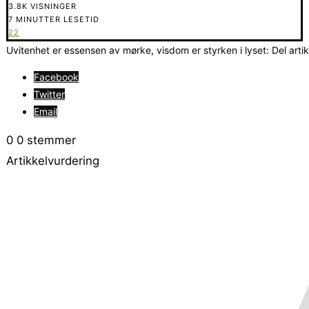
3.8K VISNINGER
7 MINUTTER LESETID
22
Uvitenhet er essensen av mørke, visdom er styrken i lyset: Del arti
Facebook
Twitter
Email
0
0
stemmer
Artikkelvurdering