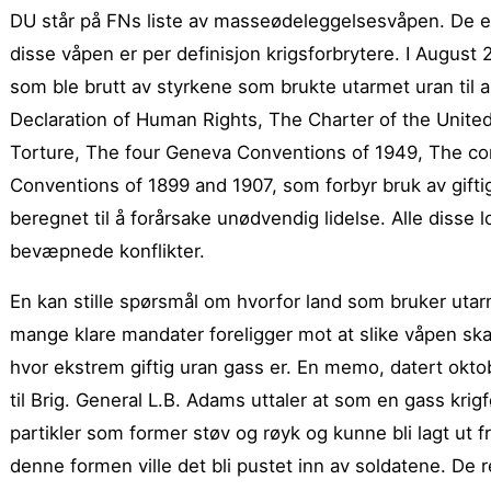
DU står på FNs liste av masseødeleggelsesvåpen. De er,
disse våpen er per definisjon krigsforbrytere. I August
som ble brutt av styrkene som brukte utarmet uran til 
Declaration of Human Rights, The Charter of the Unit
Torture, The four Geneva Conventions of 1949, The c
Conventions of 1899 and 1907, som forbyr bruk av giftig
beregnet til å forårsake unødvendig lidelse. Alle disse l
bevæpnede konflikter.
En kan stille spørsmål om hvorfor land som bruker utarmet
mange klare mandater foreligger mot at slike våpen sk
hvor ekstrem giftig uran gass er. En memo, datert okt
til Brig. General L.B. Adams uttaler at som en gass krigfø
partikler som former støv og røyk og kunne bli lagt ut f
denne formen ville det bli pustet inn av soldatene. De r