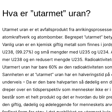
Hva er ”utarmet” uran?
Utarmet uran er et avfallsprodukt fra anrikingsprosessen 
atomkraftverk og atombomber. Begrepet ”utarmet” betyr 
Vanlig uran er en kjemisk giftig metall som finnes i jor
U238, (99.27%) og små mengder med U235 og U234. Anri
mer U238 og en redusert mengde U235. Radioaktivite
Utarmert uran har bare 60% av den radioaktiviteten som f
Sannheten er at ”utarmet” uran har en halveringstid på 4,
underveis – Da er den bare halvparten så dødelig enn
dreper over en tidsperspektiv som mennesker ikke er i st
består som et helt produkt og det er hvordan du blir pres
den giftig, dødelig og ødeleggende for menneskets arvest
forfinet form for støv. I det øyeblikket en utarmert kule 