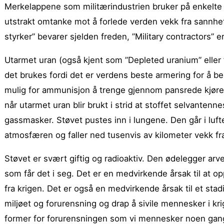
Merkelappene som militærindustrien bruker på enkelte 
utstrakt omtanke mot å forlede verden vekk fra sannh
styrker” bevarer sjelden freden, ”Military contractors” 
Utarmet uran (også kjent som ”Depleted uranium” eller ”DU
det brukes fordi det er verdens beste armering for å b
mulig for ammunisjon å trenge gjennom pansrede kjøre
når utarmet uran blir brukt i strid at stoffet selvantenne
gassmasker. Støvet pustes inn i lungene. Den går i luf
atmosfæren og faller ned tusenvis av kilometer vekk fra
Støvet er svært giftig og radioaktiv. Den ødelegger arv
som får det i seg. Det er en medvirkende årsak til at opp
fra krigen. Det er også en medvirkende årsak til et stadi
miljøet og forurensning og drap å sivile mennesker i kri
former for forurensningen som vi mennesker noen gang