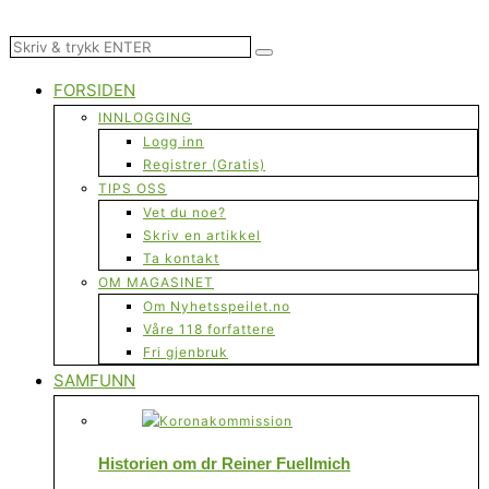
FORSIDEN
INNLOGGING
Logg inn
Registrer (Gratis)
TIPS OSS
Vet du noe?
Skriv en artikkel
Ta kontakt
OM MAGASINET
Om Nyhetsspeilet.no
Våre 118 forfattere
Fri gjenbruk
SAMFUNN
Historien om dr Reiner Fuellmich