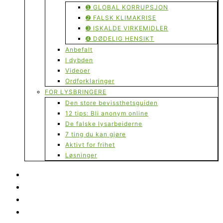
➊ GLOBAL KORRUPSJON
➋ FALSK KLIMAKRISE
➌ ISKALDE VIRKEMIDLER
➍ DØDELIG HENSIKT
Anbefalt
I dybden
Videoer
Ordforklaringer
FOR LYSBRINGERE
Den store bevissthetsguiden
12 tips: Bli anonym online
De falske lysarbeiderne
7 ting du kan gjøre
Aktivt for frihet
Løsninger