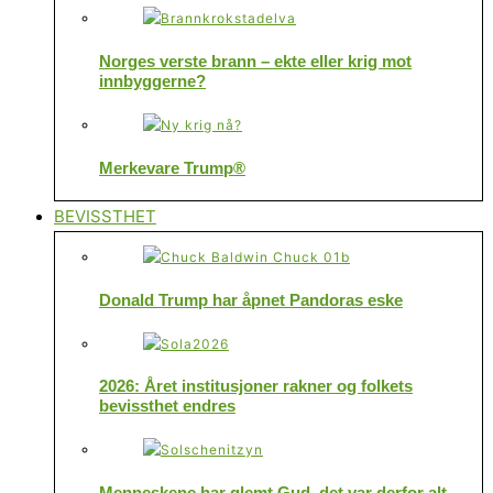
Norges verste brann – ekte eller krig mot
innbyggerne?
Merkevare Trump®
BEVISSTHET
Donald Trump har åpnet Pandoras eske
2026: Året institusjoner rakner og folkets
bevissthet endres
Menneskene har glemt Gud, det var derfor alt