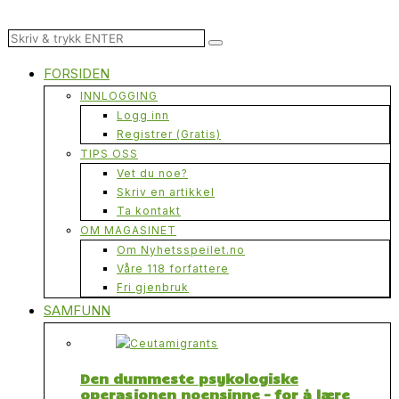
FORSIDEN
INNLOGGING
Logg inn
Registrer (Gratis)
TIPS OSS
Vet du noe?
Skriv en artikkel
Ta kontakt
OM MAGASINET
Om Nyhetsspeilet.no
Våre 118 forfattere
Fri gjenbruk
SAMFUNN
Den dummeste psykologiske
operasjonen noensinne – for å lære