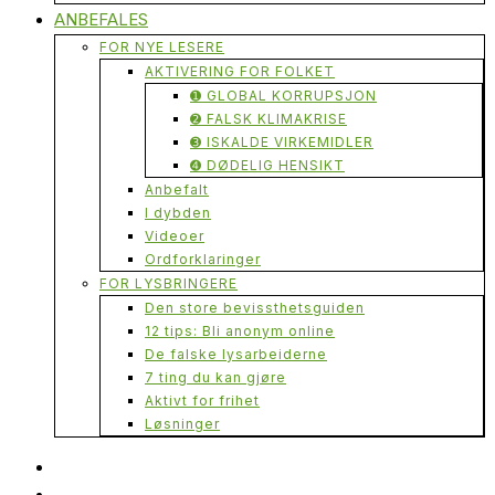
ANBEFALES
FOR NYE LESERE
AKTIVERING FOR FOLKET
➊ GLOBAL KORRUPSJON
➋ FALSK KLIMAKRISE
➌ ISKALDE VIRKEMIDLER
➍ DØDELIG HENSIKT
Anbefalt
I dybden
Videoer
Ordforklaringer
FOR LYSBRINGERE
Den store bevissthetsguiden
12 tips: Bli anonym online
De falske lysarbeiderne
7 ting du kan gjøre
Aktivt for frihet
Løsninger