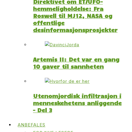
Direktivet om ET/UFO-
hemmeligholdelse: Fra
Roswell til MJ12, NASA og
offentlige
desinformasjonsprosjekter
Artemis II: Det var en gang
10 gaver til sannheten
Utenomjordisk infiltrasjon i
menneskehetens anliggende
– Del 3
ANBEFALES