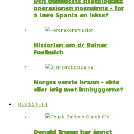
Den dummeste psykologiske
operasjonen noensinne – for
å lære Spania en lekse?
Historien om dr Reiner
Fuellmich
Norges verste brann – ekte
eller krig mot innbyggerne?
BEVISSTHET
Donald Trump har åpnet