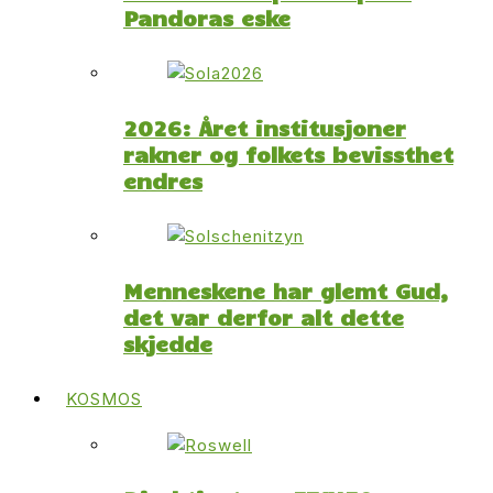
Pandoras eske
2026: Året institusjoner
rakner og folkets bevissthet
endres
Menneskene har glemt Gud,
det var derfor alt dette
skjedde
KOSMOS