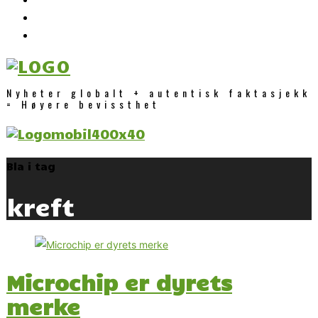
Nyheter globalt + autentisk faktasjekk
= Høyere bevissthet
Bla i tag
kreft
Microchip er dyrets
merke