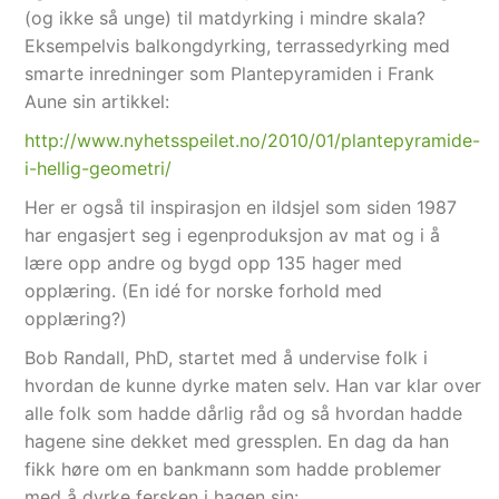
(og ikke så unge) til matdyrking i mindre skala?
Eksempelvis balkongdyrking, terrassedyrking med
smarte inredninger som Plantepyramiden i Frank
Aune sin artikkel:
http://www.nyhetsspeilet.no/2010/01/plantepyramide-
i-hellig-geometri/
Her er også til inspirasjon en ildsjel som siden 1987
har engasjert seg i egenproduksjon av mat og i å
lære opp andre og bygd opp 135 hager med
opplæring. (En idé for norske forhold med
opplæring?)
Bob Randall, PhD, startet med å undervise folk i
hvordan de kunne dyrke maten selv. Han var klar over
alle folk som hadde dårlig råd og så hvordan hadde
hagene sine dekket med gressplen. En dag da han
fikk høre om en bankmann som hadde problemer
med å dyrke fersken i hagen sin: