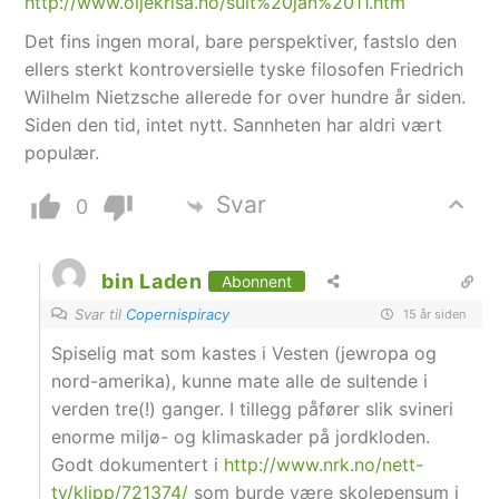
http://www.oljekrisa.no/sult%20jan%2011.htm
Det fins ingen moral, bare perspektiver, fastslo den
ellers sterkt kontroversielle tyske filosofen Friedrich
Wilhelm Nietzsche allerede for over hundre år siden.
Siden den tid, intet nytt. Sannheten har aldri vært
populær.
Svar
0
bin Laden
Abonnent
Svar til
Copernispiracy
15 år siden
Spiselig mat som kastes i Vesten (jewropa og
nord-amerika), kunne mate alle de sultende i
verden tre(!) ganger. I tillegg påfører slik svineri
enorme miljø- og klimaskader på jordkloden.
Godt dokumentert i
http://www.nrk.no/nett-
tv/klipp/721374/
som burde være skolepensum i