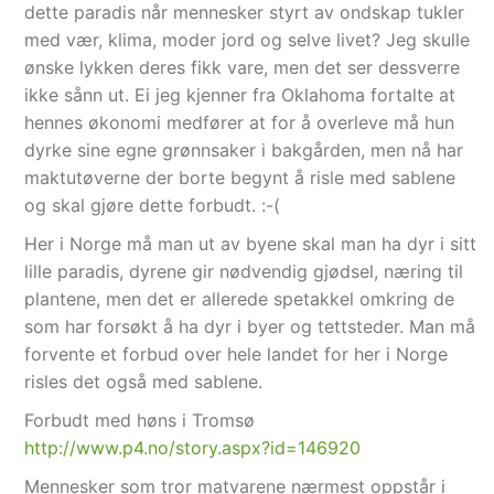
dette paradis når mennesker styrt av ondskap tukler
med vær, klima, moder jord og selve livet? Jeg skulle
ønske lykken deres fikk vare, men det ser dessverre
ikke sånn ut. Ei jeg kjenner fra Oklahoma fortalte at
hennes økonomi medfører at for å overleve må hun
dyrke sine egne grønnsaker i bakgården, men nå har
maktutøverne der borte begynt å risle med sablene
og skal gjøre dette forbudt. :-(
Her i Norge må man ut av byene skal man ha dyr i sitt
lille paradis, dyrene gir nødvendig gjødsel, næring til
plantene, men det er allerede spetakkel omkring de
som har forsøkt å ha dyr i byer og tettsteder. Man må
forvente et forbud over hele landet for her i Norge
risles det også med sablene.
Forbudt med høns i Tromsø
http://www.p4.no/story.aspx?id=146920
Mennesker som tror matvarene nærmest oppstår i