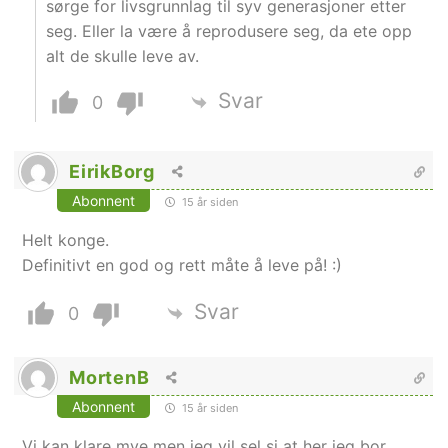
sørge for livsgrunnlag til syv generasjoner etter
seg. Eller la være å reprodusere seg, da ete opp
alt de skulle leve av.
Svar
0
EirikBorg
Abonnent
15 år siden
Helt konge.
Definitivt en god og rett måte å leve på! :)
Svar
0
MortenB
Abonnent
15 år siden
Vi kan klare mye men jeg vil sel si at her jeg bor