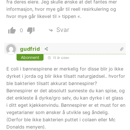
fra deres eiere. Jeg skulle ønske at det fantes mer
informasjon, hvor mye går til reell resirkulering og
hvor mye går likevel til » tippen «.
Svar
0
gudfrid
Abonnent
15 år siden
E coli i bønnespirene er merkelig for disse blir jo ikke
dyrket i jorda og blir ikke tilsatt naturgjødsel.. hvorfor
ble bakterien tilsatt akkurat bønnespirer?
Bønnespirer er det absolutt sunneste du kan spise, og
det enkleste å dyrke/gro selv, du kan dyrke i et glass
i ditt eget kjøkkenvindu. Bønnespirer er et must for en
vegetarianer som ønsker å utvikle seg åndelig.
(Derfor ble ikke bakterien puttet i colaen eller Mc
Donalds menyen).