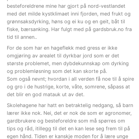
besteforeldrene mine har gjort på nord-vestlandet
med det milde kystklimaet inni fjorden, med frukt og
grønnsaksdyrking, høns og ei ku og en geit, båt til
fiske, bærsanking. Har fulgt med på gardsbruk.no fra
tid til annen..
For de som har en hageflekk med gress er ikke
omgjøring av arealet til dyrkbar jord som er det
største problemet, men dybdekunnskap om dyrking
og problemløsning som det kan skorte på.
Som også nevnt; hvordan i all verden få noe til å spire
og gro i de hustrige, korte, våte, somrene, såpass at
det blir en god matauk ut av det.
Skolehagene har hatt en betraktelig nedgang, så barn
lærer ikke nok. Nei, det er nok de som er agronomer,
gardbrukere og besteforeldre som må spørres om
tips og råd, itillegg til det en kan lese seg frem til på
egen hånd. Tiden er kanskje moden for å lære unge