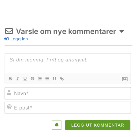
Varsle om nye kommentarer
Logg inn
Na
E-
po