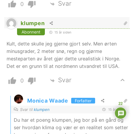
Svar
0
klumpen
Abonnent
15 år siden
Kult, dette skulle jeg gjerne gjort selv. Men ørten
minusgrader, 2 meter snø, regn og gjørme
mesteparten av året gjør dette urealistisk i Norge.
Det er en grunn til at nordmenn utvandret til USA.
Svar
0
Monica Waade
Forfatter
22
Svar til
klumpen
15 år siden
Du har et poeng klumpen, jeg bor på en gård og
ser hvordan klima og vær er en realitet som setter