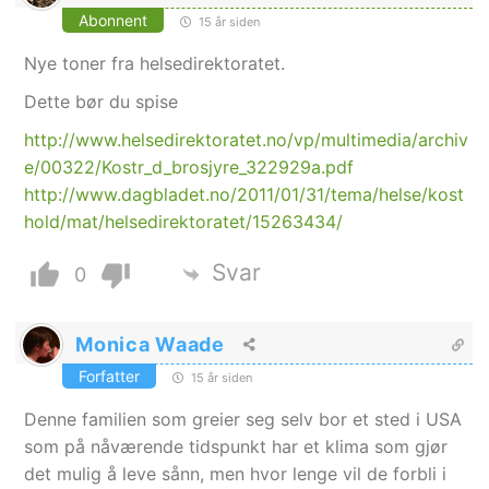
Abonnent
15 år siden
Nye toner fra helsedirektoratet.
Dette bør du spise
http://www.helsedirektoratet.no/vp/multimedia/archiv
e/00322/Kostr_d_brosjyre_322929a.pdf
http://www.dagbladet.no/2011/01/31/tema/helse/kost
hold/mat/helsedirektoratet/15263434/
Svar
0
Monica Waade
Forfatter
15 år siden
Denne familien som greier seg selv bor et sted i USA
som på nåværende tidspunkt har et klima som gjør
det mulig å leve sånn, men hvor lenge vil de forbli i