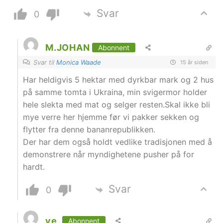
Svar
0
M.JOHAN
Abonnent
Svar til
Monica Waade
15 år siden
Har heldigvis 5 hektar med dyrkbar mark og 2 hus
på samme tomta i Ukraina, min svigermor holder
hele slekta med mat og selger resten.Skal ikke bli
mye verre her hjemme før vi pakker sekken og
flytter fra denne bananrepublikken.
Der har dem også holdt vedlike tradisjonen med å
demonstrere når myndighetene pusher på for
hardt.
Svar
0
ye
Abonnent