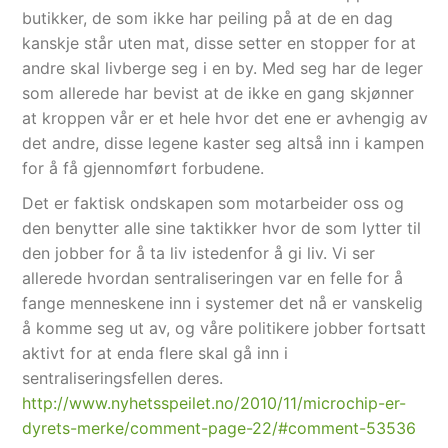
butikker, de som ikke har peiling på at de en dag
kanskje står uten mat, disse setter en stopper for at
andre skal livberge seg i en by. Med seg har de leger
som allerede har bevist at de ikke en gang skjønner
at kroppen vår er et hele hvor det ene er avhengig av
det andre, disse legene kaster seg altså inn i kampen
for å få gjennomført forbudene.
Det er faktisk ondskapen som motarbeider oss og
den benytter alle sine taktikker hvor de som lytter til
den jobber for å ta liv istedenfor å gi liv. Vi ser
allerede hvordan sentraliseringen var en felle for å
fange menneskene inn i systemer det nå er vanskelig
å komme seg ut av, og våre politikere jobber fortsatt
aktivt for at enda flere skal gå inn i
sentraliseringsfellen deres.
http://www.nyhetsspeilet.no/2010/11/microchip-er-
dyrets-merke/comment-page-22/#comment-53536