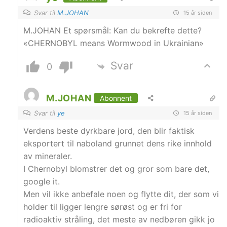
Svar til
M.JOHAN
15 år siden
M.JOHAN Et spørsmål: Kan du bekrefte dette?
«CHERNOBYL means Wormwood in Ukrainian»
Svar
0
M.JOHAN
Abonnent
Svar til
ye
15 år siden
Verdens beste dyrkbare jord, den blir faktisk
eksportert til naboland grunnet dens rike innhold
av mineraler.
I Chernobyl blomstrer det og gror som bare det,
google it.
Men vil ikke anbefale noen og flytte dit, der som vi
holder til ligger lengre sørøst og er fri for
radioaktiv stråling, det meste av nedbøren gikk jo