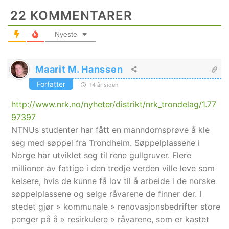
22
KOMMENTARER
Nyeste
Maarit M. Hanssen
Forfatter
14 år siden
http://www.nrk.no/nyheter/distrikt/nrk_trondelag/1.77
97397
NTNUs studenter har fått en manndomsprøve å kle
seg med søppel fra Trondheim. Søppelplassene i
Norge har utviklet seg til rene gullgruver. Flere
millioner av fattige i den tredje verden ville leve som
keisere, hvis de kunne få lov til å arbeide i de norske
søppelplassene og selge råvarene de finner der. I
stedet gjør » kommunale » renovasjonsbedrifter store
penger på å » resirkulere » råvarene, som er kastet