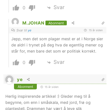
Svar
0
M.JOHAN
Abonnent
Svar til
ye
15 år siden
Jepp, men det som plager mest er at i Norge sier
de aldri i trynet på deg hva de egentlig mener og
står for, men bare det som er politisk korrekt.
Svar
0
ye
Abonnent
15 år siden
Herlig inspirerende artikkel :) Gleder meg til å
begynne, om enn i småskala, med jord, frø og
plantestell. Drømmen har vært å leve slik