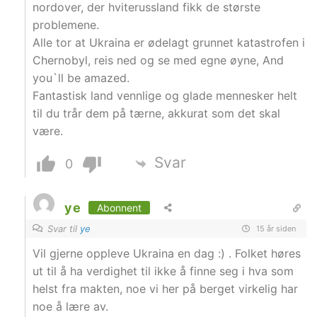
nordover, der hviterussland fikk de største
problemene.
Alle tor at Ukraina er ødelagt grunnet katastrofen i
Chernobyl, reis ned og se med egne øyne, And
you`ll be amazed.
Fantastisk land vennlige og glade mennesker helt
til du trår dem på tærne, akkurat som det skal
være.
Svar
0
ye
Abonnent
Svar til
ye
15 år siden
Vil gjerne oppleve Ukraina en dag :) . Folket høres
ut til å ha verdighet til ikke å finne seg i hva som
helst fra makten, noe vi her på berget virkelig har
noe å lære av.