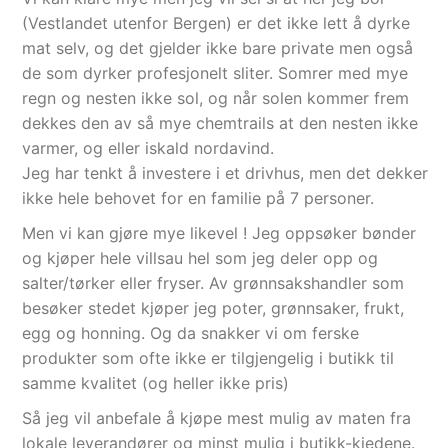
(Vestlandet utenfor Bergen) er det ikke lett å dyrke
mat selv, og det gjelder ikke bare private men også
de som dyrker profesjonelt sliter. Somrer med mye
regn og nesten ikke sol, og når solen kommer frem
dekkes den av så mye chemtrails at den nesten ikke
varmer, og eller iskald nordavind.
Jeg har tenkt å investere i et drivhus, men det dekker
ikke hele behovet for en familie på 7 personer.
Men vi kan gjøre mye likevel ! Jeg oppsøker bønder
og kjøper hele villsau hel som jeg deler opp og
salter/tørker eller fryser. Av grønnsakshandler som
besøker stedet kjøper jeg poter, grønnsaker, frukt,
egg og honning. Og da snakker vi om ferske
produkter som ofte ikke er tilgjengelig i butikk til
samme kvalitet (og heller ikke pris)
Så jeg vil anbefale å kjøpe mest mulig av maten fra
lokale leverandører og minst mulig i butikk-kjedene.