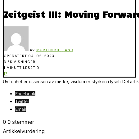
Zeitgeist III: Moving Forwar
AV
MORTEN KIELLAND
OPPDATERT
04. 02. 2023
3.5K VISNINGER
1 MINUTT LESETID
17
Uvitenhet er essensen av mørke, visdom er styrken i lyset: Del arti
Facebook
Twitter
Email
0
0
stemmer
Artikkelvurdering