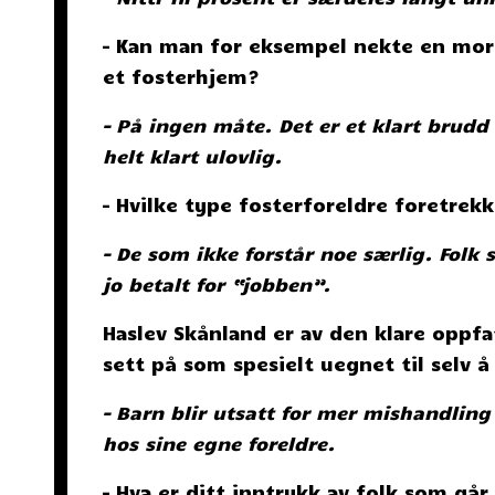
– Kan man for eksempel nekte en mor å r
et fosterhjem?
– På ingen måte. Det er et klart brud
helt klart ulovlig.
– Hvilke type fosterforeldre foretrek
– De som ikke forstår noe særlig. Folk 
jo betalt for “jobben”.
Haslev Skånland er av den klare oppfa
sett på som spesielt uegnet til selv 
– Barn blir utsatt for mer mishandlin
hos sine egne foreldre.
– Hva er ditt inntrykk av folk som gå