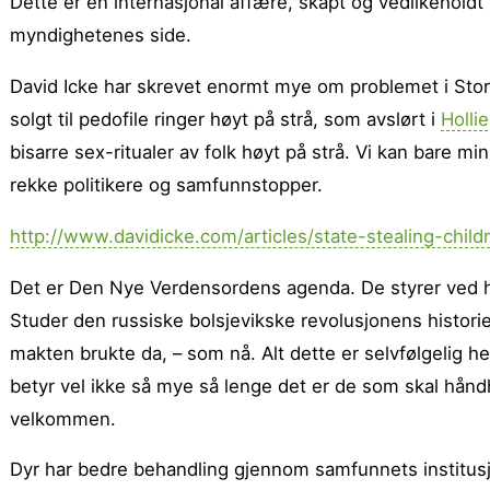
Dette er en internasjonal affære, skapt og vedlikeholdt fo
myndighetenes side.
David Icke har skrevet enormt mye om problemet i Storbr
solgt til pedofile ringer høyt på strå, som avslørt i
Holli
bisarre sex-ritualer av folk høyt på strå. Vi kan bare min
rekke politikere og samfunnstopper.
http://www.davidicke.com/articles/state-stealing-child
Det er Den Nye Verdensordens agenda. De styrer ved h
Studer den russiske bolsjevikske revolusjonens historie,
makten brukte da, – som nå. Alt dette er selvfølgelig h
betyr vel ikke så mye så lenge det er de som skal hå
velkommen.
Dyr har bedre behandling gjennom samfunnets institusj