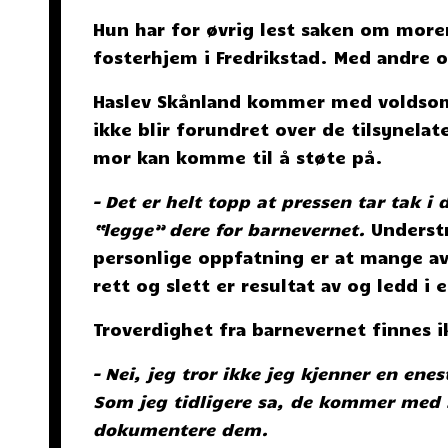
Hun har for øvrig lest saken om moren
fosterhjem i Fredrikstad. Med andre o
Haslev Skånland kommer med voldsom 
ikke blir forundret over de tilsynel
mor kan komme til å støte på.
– Det er helt topp at pressen tar tak i d
“legge” dere for barnevernet.
Understr
personlige oppfatning er at mange av
rett og slett er resultat av og ledd i
Troverdighet fra barnevernet finnes i
– Nei, jeg tror ikke jeg kjenner en ene
Som jeg tidligere sa, de kommer med 
dokumentere dem.