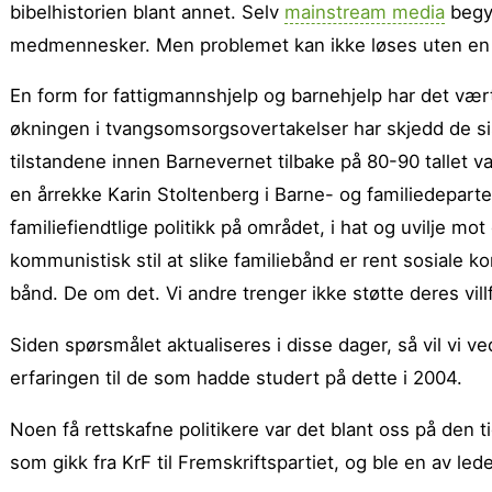
bibelhistorien blant annet. Selv
mainstream media
begyn
medmennesker. Men problemet kan ikke løses uten en k
En form for fattigmannshjelp og barnehjelp har det vær
økningen i tvangsomsorgsovertakelser har skjedd de si
tilstandene innen Barnevernet tilbake på 80-90 tallet 
en årrekke Karin Stoltenberg i Barne- og familiedepart
familiefiendtlige politikk på området, i hat og uvilje mot
kommunistisk stil at slike familiebånd er rent sosiale 
bånd. De om det. Vi andre trenger ikke støtte deres villf
Siden spørsmålet aktualiseres i disse dager, så vil vi 
erfaringen til de som hadde studert på dette i 2004.
Noen få rettskafne politikere var det blant oss på den 
som gikk fra KrF til Fremskriftspartiet, og ble en av l