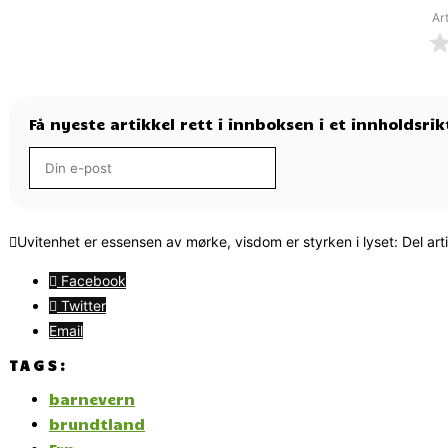
Ar
Få nyeste artikkel rett i innboksen i et innholdsri
Uvitenhet er essensen av mørke, visdom er styrken i lyset: Del art
Facebook
Twitter
Email
TAGS:
barnevern
brundtland