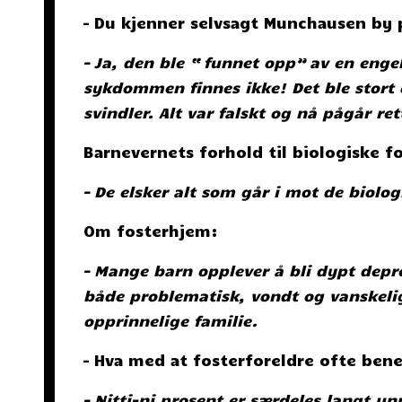
– Du kjenner selvsagt Munchausen by
– Ja, den ble “ funnet opp” av en eng
sykdommen finnes ikke! Det ble stort 
svindler. Alt var falskt og nå pågår re
Barnevernets forhold til biologiske
– De elsker alt som går i mot de biolog
Om fosterhjem:
– Mange barn opplever å bli dypt depr
både problematisk, vondt og vanskelig.
opprinnelige familie.
– Hva med at fosterforeldre ofte bene
– Nitti-ni prosent er særdeles langt u