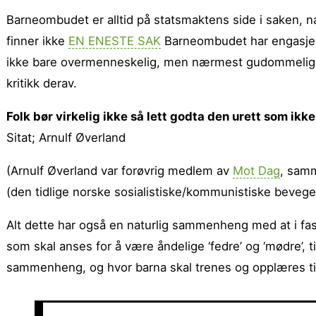
Barneombudet er alltid på statsmaktens side i saken, n
finner ikke
EN ENESTE SAK
Barneombudet har engasjert
ikke bare overmenneskelig, men nærmest gudommelig i sit
kritikk derav.
Folk bør virkelig ikke så lett godta den urett som ik
Sitat; Arnulf Øverland
(Arnulf Øverland var forøvrig medlem av
Mot Dag
, sam
(den tidlige norske sosialistiske/kommunistiske bevege
Alt dette har også en naturlig sammenheng med at i f
som skal anses for å være åndelige ‘fedre’ og ‘mødre’, 
sammenheng, og hvor barna skal trenes og opplæres ti