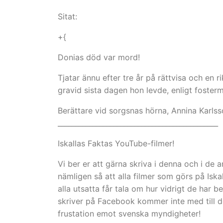
Sitat:
+{
Donias död var mord!
Tjatar ännu efter tre år på rättvisa och en r
gravid sista dagen hon levde, enligt foste
Berättare vid sorgsnas hörna, Annina Karlss
________________________________________­______
Iskallas Faktas YouTube-filmer!
Vi ber er att gärna skriva i denna och i de 
nämligen så att alla filmer som görs på Isk
alla utsatta får tala om hur vidrigt de har be
skriver på Facebook kommer inte med till d
frustation emot svenska myndigheter!