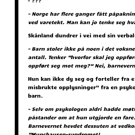
– ???
– Norge har flere ganger fått påpakni
ved varetekt. Man kan jo tenke seg hva
Skånland dundrer i vei med sin verba
– Barn stoler ikke på noen i det voksne
antall. Tenker “hvorfor skal jeg oppfø
oppført seg mot meg?” Nei, barneverne
Hun kan ikke dy seg og forteller fra e
misbrukte opplysninger” fra en psykol
barn.
– Selv om psykologen aldri hadde mø
påstander om at hun utgjorde en fare.
Barnevernet hevdet dessuten at ved
“Munchausen-syndromet!