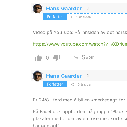
Hans Gaarder
Forfatter
9 år siden
Video på YouTube: På innsiden av det nors
https://www.youtube.com/watch?v=vXD4u
Svar
0
Hans Gaarder
Forfatter
10 år siden
Er 24/8 i ferd med å bli en «merkedag» for 
På Facebook oppfordrer nå gruppa ”Black Ri
plakater med bilder av en rose med sort sl
har ødelagt”