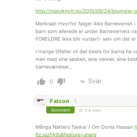
http://malviknytt.no/2015/08/24/blomster-
Merknad: Hvorfor følger ikke Barnevernet 
barn som allerede er under Barnevernets 
FORELDRE ikke blir vurdert- selv om det e
I mange tilfeller vil det beste for barna ha 
men med sine søsken, sine venner, sine best
barneværelser…
Svar
0
Falcon
Abonnent
11 år siden
Många Nätters Tankar / Om Donia Hassan
6zJazFA9s&feature=share