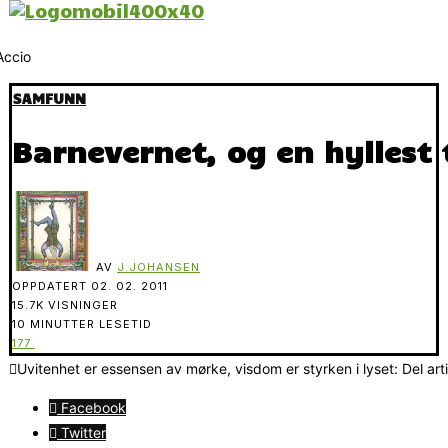
SAMFUNN
Barnevernet, og en hyllest t
AV
J.JOHANSEN
OPPDATERT
02. 02. 2011
15.7K VISNINGER
10 MINUTTER LESETID
177
Uvitenhet er essensen av mørke, visdom er styrken i lyset: Del art
Facebook
Twitter