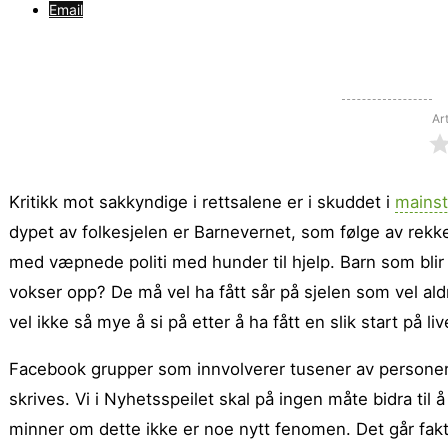
Email
Ar
Kritikk mot sakkyndige i rettsalene er i skuddet i
mains
dypet av folkesjelen er Barnevernet, som følge av rekk
med væpnede politi med hunder til hjelp.
Barn som blir 
vokser opp? De må vel ha fått sår på sjelen som vel aldri
vel ikke så mye å si på etter å ha fått en slik start på live
Facebook grupper som innvolverer tusener av personer 
skrives. Vi i Nyhetsspeilet skal på ingen måte bidra ti
minner om dette ikke er noe nytt fenomen. Det går fakti