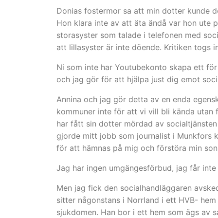
Donias fostermor sa att min dotter kunde d
Hon klara inte av att äta ändå var hon ute p
storasyster som talade i telefonen med soc
att lillasyster är inte döende. Kritiken togs i
Ni som inte har Youtubekonto skapa ett fö
och jag gör för att hjälpa just dig emot soc
Annina och jag gör detta av en enda egenska
kommuner inte för att vi vill bli kända utan
har fått sin dotter mördad av socialtjänsten
gjorde mitt jobb som journalist i Munkfors
för att hämnas på mig och förstöra min sons
Jag har ingen umgängesförbud, jag får inte 
Men jag fick den socialhandläggaren avske
sitter någonstans i Norrland i ett HVB- hem 
sjukdomen. Han bor i ett hem som ägs av