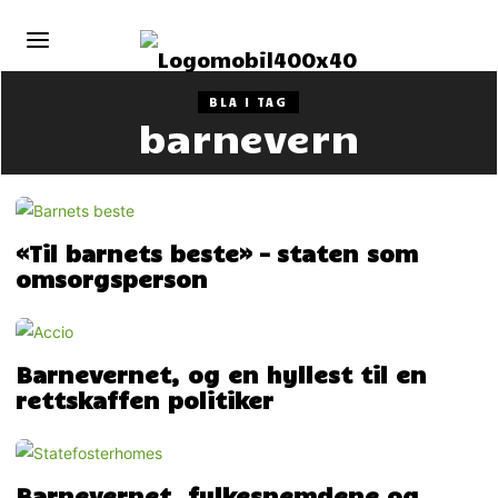
BLA I TAG
barnevern
«Til barnets beste» – staten som
omsorgsperson
Barnevernet, og en hyllest til en
rettskaffen politiker
Barnevernet, fylkesnemdene og