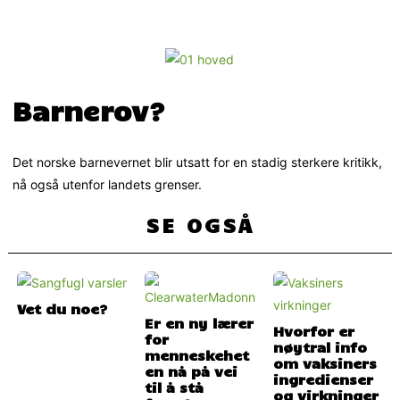
Barnerov?
Det norske barnevernet blir utsatt for en stadig sterkere kritikk,
nå også utenfor landets grenser.
SE OGSÅ
Vet du noe?
Er en ny lærer
Hvorfor er
for
nøytral info
menneskehet
om vaksiners
en nå på vei
ingredienser
til å stå
og virkninger