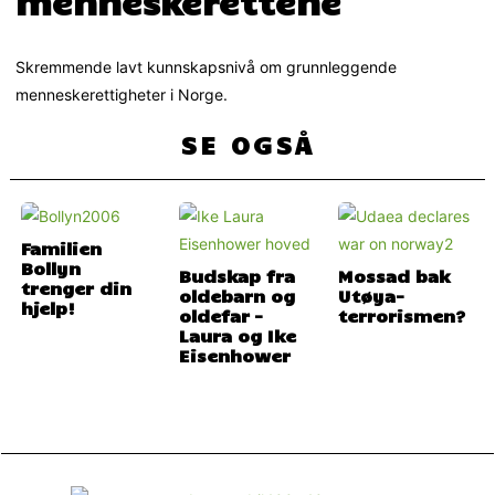
menneskerettene
Skremmende lavt kunnskapsnivå om grunnleggende
menneskerettigheter i Norge.
SE OGSÅ
Familien
Bollyn
Budskap fra
Mossad bak
trenger din
oldebarn og
Utøya-
hjelp!
oldefar –
terrorismen?
Laura og Ike
Eisenhower