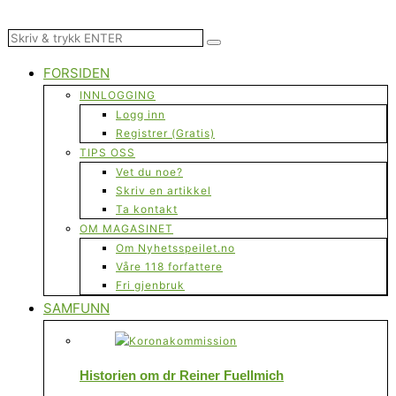
FORSIDEN
INNLOGGING
Logg inn
Registrer (Gratis)
TIPS OSS
Vet du noe?
Skriv en artikkel
Ta kontakt
OM MAGASINET
Om Nyhetsspeilet.no
Våre 118 forfattere
Fri gjenbruk
SAMFUNN
Historien om dr Reiner Fuellmich