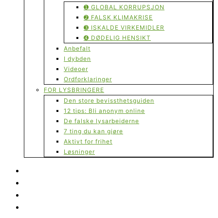
➊ GLOBAL KORRUPSJON
➋ FALSK KLIMAKRISE
➌ ISKALDE VIRKEMIDLER
➍ DØDELIG HENSIKT
Anbefalt
I dybden
Videoer
Ordforklaringer
FOR LYSBRINGERE
Den store bevissthetsguiden
12 tips: Bli anonym online
De falske lysarbeiderne
7 ting du kan gjøre
Aktivt for frihet
Løsninger