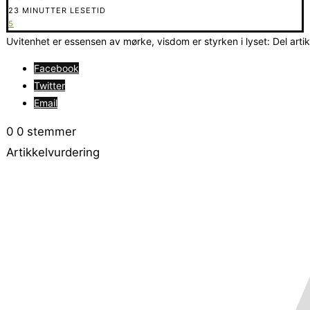
23 MINUTTER LESETID
5
Uvitenhet er essensen av mørke, visdom er styrken i lyset: Del arti
Facebook
Twitter
Email
0
0
stemmer
Artikkelvurdering