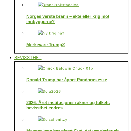
Norges verste brann – ekte eller krig mot
innbyggerne?
Merkevare Trump®
BEVISSTHET
Donald Trump har åpnet Pandoras eske
2026: Året institusjoner rakner og folkets
bevissthet endres
Menneskene har glemt Gud, det var derfor alt