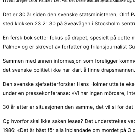
Hvem drepte Olof Palme? Det var det beste teamet sørafrikanske og br
Det er 30 år siden den svenske statsministeren, Olof P
sted klokken 23.21.30 på Sveavägen i Stockholm sent
En fersk bok setter fokus på drapet, spesielt på dett
Palme» og er skrevet av forfatter og frilansjournalist Gu
Sammen med annen informasjon som foreligger kommer d
det svenske politiet ikke har klart å finne drapsmannen
Den svenske sjefsetterforsker Hans Holmer uttalte ekse
under en pressekonferanse: «Vi har ingen mördare, in
30 år etter er situasjonen den samme, det vil si for det 
Og hvorfor skal ikke saken løses? Det understrekes ved
1986: «Det är bäst för alla inblandade om mordet på Olo