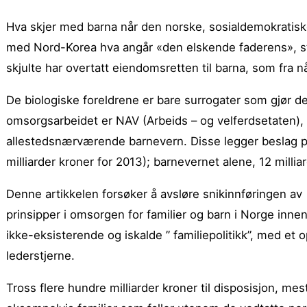
Hva skjer med barna når den norske, sosialdemokratisk
med Nord-Korea hva angår «den elskende faderens», st
skjulte har overtatt eiendomsretten til barna, som fra 
De biologiske foreldrene er bare surrogater som gjør d
omsorgsarbeidet er NAV (Arbeids – og velferdsetaten), 
allestedsnærværende barnevern. Disse legger beslag på
milliarder kroner for 2013); barnevernet alene, 12 millia
Denne artikkelen forsøker å avsløre snikinnføringen av
prinsipper i omsorgen for familier og barn i Norge inne
ikke-eksisterende og iskalde ” familiepolitikk”, med e
lederstjerne.
Tross flere hundre milliarder kroner til disposisjon, m