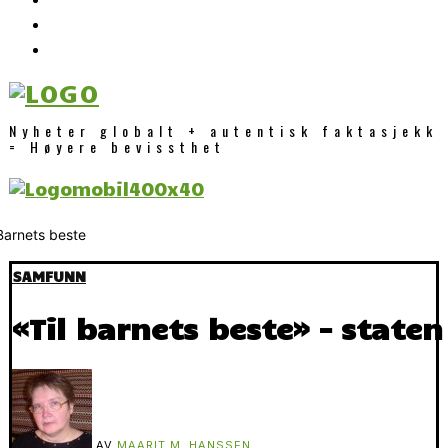
Nyheter globalt + autentisk faktasjekk
= Høyere bevissthet
SAMFUNN
«Til barnets beste» – stat
AV
MAARIT M. HANSSEN