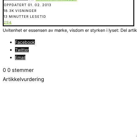
OPPDATERT
01. 02. 2013
18.3K VISNINGER
13 MINUTTER LESETID
294
Uvitenhet er essensen av mørke, visdom er styrken i lyset: Del arti
Facebook
Twitter
Email
0
0
stemmer
Artikkelvurdering