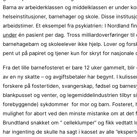
Barna av arbeiderklassen og middelklassen er under kont
helseinstitusjoner, barnehager og skole. Disse institusjo
arbeidstimer. Et eksempel fra psykiatrien: I Nordland fi
under
én pasient per dag. Tross milliardoverføringer til
barnehagebarn og skoleelever ikke hjelp. Lover og forsk
pent ut på papiret og tjener kun for skryt for nasjonale 
Fra det lille barnefosteret er bare 12 uker gammelt, bli
av en ny skatte – og avgiftsbetaler har begynt. I kulis
forskere på fostertiden, svangerskap, fødsel og barnes
blankpusset og venter, og legemiddelindustrien tilbyr s
forebyggende) sykdommer for mor og barn. Fosteret, h
mulighet for abort ved den minste mistanke om at det f
Brundtland snakket om ” celleklumper” og fikk vedtatt 
har ingenting de skulle ha sagt i kaoset av alle ”ekspe