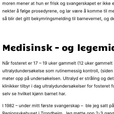
moren mener at hun er frisk og svangerskapet er ikke 
nekter å følge prosedyrene, og lar være å komme til m
så blir det gitt bekymringsmelding til barnevernet, og de
Medisinsk – og legemi
Når fosteret er 17 – 19 uker gammelt (12 uker gammelt er 
ultralydundersøkelse som rutinemessig kontroll, (side
møter opp på undersøkelsen. Ultralyd er stråling og det 
klinikker tilbyr i dag ultralydundersøkelser for fosteret 
selv se hvilket kjønn barnet har.
I 1982 – under mitt første svangerskap – ble jeg satt på
Regionsykehuset i Trondheim. Jeg møtte opp 2-3 ganger