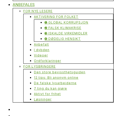
ANBEFALES
FOR NYE LESERE
AKTIVERING FOR FOLKET
➊ GLOBAL KORRUPSJON
➋ FALSK KLIMAKRISE
➌ ISKALDE VIRKEMIDLER
➍ DØDELIG HENSIKT
Anbefalt
I dybden
Videoer
Ordforklaringer
FOR LYSBRINGERE
Den store bevissthetsguiden
12 tips: Bli anonym online
De falske lysarbeiderne
7 ting du kan gjøre
Aktivt for frihet
Løsninger