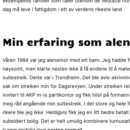
eksempelvis familier som faller utenom de vedtatte nor
dag må leve i fattigdom i ett av verdens rikeste land
Min erfaring som ale
Våren 1984 var jeg alenemor med ett barn. Jeg hadde fu
nøysomt, men klarte nesten ikke å få endene til å møtes
sultestreik. Dette var i Trondheim. Det ble avis-skriv
sak om streiken min for Dagsrevyen. Under streiken reist
invitert til AKP m-ls partikontor og fikk hilst på form
meg råd angående min sultestreik. I det store og hele fi
rikere ble jeg ikke. Heldigvis fikk jeg en litt bedre be
subsidiert bolig. Det er helt umulig kombinere turnusar
kunne endelig leve nesten normalt.