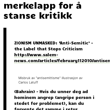
merkelapp for å
stanse kritikk
ZIONISM UNMASKED: ‘Anti-Semitic’ –
the Label that Stops Criticism
http://www.salem-
news.com/articles/february112010/antis
Misbruk av "antisemittisme" illustrasjon av
Carlos Latuff
(Bahrain) – Hvis du unner deg ad
hominem angrep (angripe person i
stedet for problemet), kan du
forvente det samme i retur.