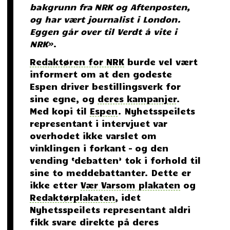
bakgrunn fra NRK og Aftenposten,
og har vært journalist i London.
Eggen går over til Verdt å vite i
NRK»
.
Redaktøren for NRK
burde vel vært
informert om at den godeste
Espen driver bestillingsverk for
sine egne, og
deres kampanjer
.
Med kopi til
Espen
. Nyhetsspeilets
representant i intervjuet var
overhodet ikke varslet om
vinklingen i forkant – og den
vending ‘debatten’ tok i forhold til
sine to meddebattanter. Dette er
ikke etter
Vær Varsom plakaten
og
Redaktørplakaten
, idet
Nyhetsspeilets representant aldri
fikk svare direkte på deres