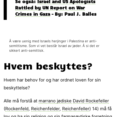
Se også:
Israel and US Apologists
Rattled by UN Report on War
Crimes in Gaza
– By: Paul J. Balles
Å være uenig med Israels herjinger i Palestina er anti-
semittisme. Som vi vet består Israel av jøder. Å si det er
sikkert anti-semittisk.
Hvem beskyttes?
Hvem har behov for og har ordnet loven for sin
beskyttelse?
Alle må forstå at
marrano jødiske
David Rockefeller
(
Rockenfeld
,
Reichenfelder
,
Reichenfeller
) 14) må få
lov og ha sin religion og sin farmasøytiske forretning