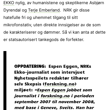
EKKO
nylig, av humanistene og skeptikerne Asbjørn
Dyrendal og
Terje Emberland
. NRK gir disse
hatefulle fri og uhemmet tilgang til sitt
mikrofonstativ, uten direkte innsigelser av de som
de karakteriserer og dømmer. Så vi kan anta at dette
er statsautorisert tankegods de forfekter.
OPPDATERING
: Espen Eggen, NRKs
Ekko-journalist som intervjuet
Nyhetsspeilets redaktør tilhører
selv Skepsis (
forskning.no
)
miljøet:
«
Espen Eggen
jobbet som
journalist i
forskning.no
i perioden
september 2007 til november 2008,
med base i Geneve, Sveits. Han har