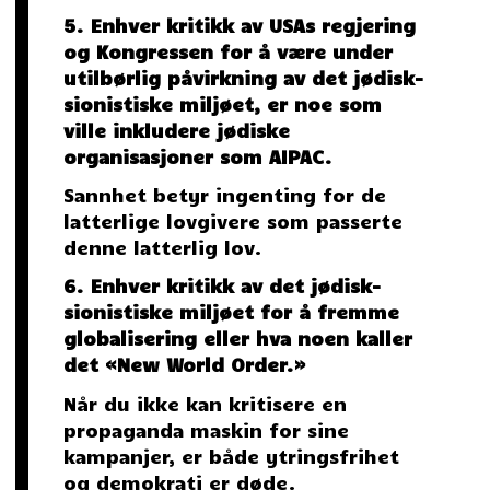
5. Enhver kritikk av USAs regjering
og Kongressen for å være under
utilbørlig påvirkning av det jødisk-
sionistiske miljøet, er noe som
ville inkludere jødiske
organisasjoner som AIPAC.
Sannhet betyr ingenting for de
latterlige lovgivere som passerte
denne latterlig lov.
6. Enhver kritikk av det jødisk-
sionistiske miljøet for å fremme
globalisering eller hva noen kaller
det «New World Order.»
Når du ikke kan kritisere en
propaganda maskin for sine
kampanjer, er både ytringsfrihet
og demokrati er døde.