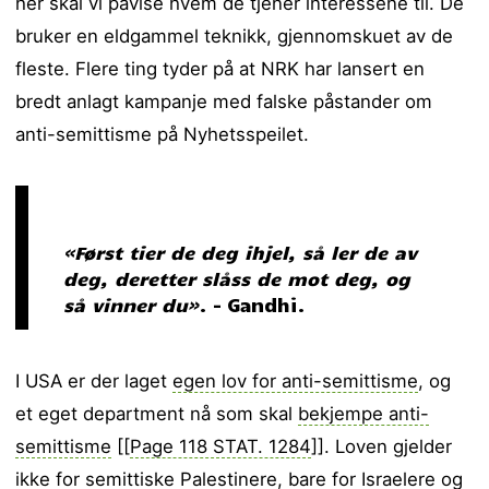
her skal vi påvise hvem de tjener interessene til. De
bruker en eldgammel teknikk, gjennomskuet av de
fleste. Flere ting tyder på at NRK har lansert en
bredt anlagt kampanje med falske påstander om
anti-semittisme på Nyhetsspeilet.
«Først tier de deg ihjel, så ler de av
deg, deretter slåss de mot deg, og
så vinner du»
. – Gandhi.
I USA er der laget
egen lov for anti-semittisme
, og
et eget department nå som skal
bekjempe anti-
semittisme
[[
Page 118 STAT. 1284
]]. Loven gjelder
ikke for semittiske Palestinere, bare for Israelere og