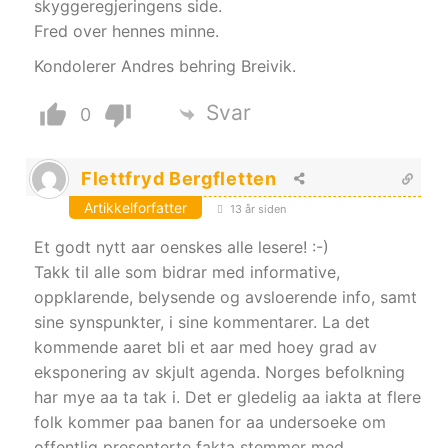
skyggeregjeringens side.
Fred over hennes minne.
Kondolerer Andres behring Breivik.
Svar
0
Flettfryd Bergfletten
Artikkelforfatter
13 år siden
Et godt nytt aar oenskes alle lesere! :-)
Takk til alle som bidrar med informative,
oppklarende, belysende og avsloerende info, samt
sine synspunkter, i sine kommentarer. La det
kommende aaret bli et aar med hoey grad av
eksponering av skjult agenda. Norges befolkning
har mye aa ta tak i. Det er gledelig aa iakta at flere
folk kommer paa banen for aa undersoeke om
offentlig presenterte fakta stemmer med