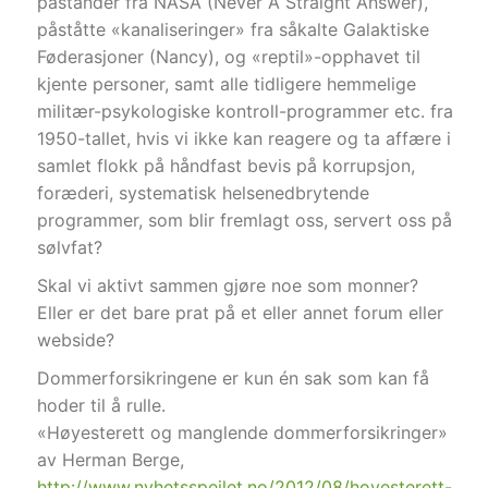
påstander fra NASA (Never A Straight Answer),
påståtte «kanaliseringer» fra såkalte Galaktiske
Føderasjoner (Nancy), og «reptil»-opphavet til
kjente personer, samt alle tidligere hemmelige
militær-psykologiske kontroll-programmer etc. fra
1950-tallet, hvis vi ikke kan reagere og ta affære i
samlet flokk på håndfast bevis på korrupsjon,
foræderi, systematisk helsenedbrytende
programmer, som blir fremlagt oss, servert oss på
sølvfat?
Skal vi aktivt sammen gjøre noe som monner?
Eller er det bare prat på et eller annet forum eller
webside?
Dommerforsikringene er kun én sak som kan få
hoder til å rulle.
«Høyesterett og manglende dommerforsikringer»
av Herman Berge,
http://www.nyhetsspeilet.no/2012/08/hoyesterett-