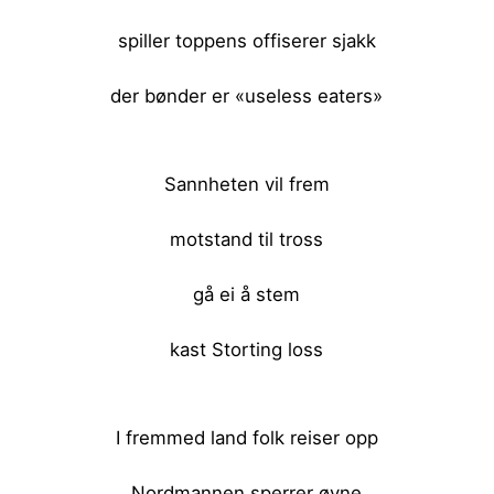
spiller toppens offiserer sjakk
der bønder er «useless eaters»
<br><br>
Sannheten vil frem
motstand til tross
gå ei å stem
kast Storting loss
<br><br>
I fremmed land folk reiser opp
Nordmannen sperrer øyne