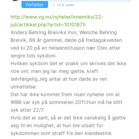
Forfatter
13 år siden
http://www.vg.no/nyheter/innenriks/22-
juli/artikkel.php?artid=10101875
Anders Behring Breiviks mor, Wenche Behring
Breivik, 66 år gammel, døde på fredagskvelden
ved kl 20 på en helseinstitusjon nær Oslo etter
lengre tids sykdom.
Hvilken sykdom det er snakk om skrives det ikke
noe om, men jeg lar meg gjette, kreft
selvfølgelig.Jeg antar at hun døde av ren
utmattelse.
Det har ikke kommet frem noen nyheter om at
WBB var syk på sommeren 2011.Hun må ha blitt
syk etter 22/7.
Hvis det er sant, så er det ikke vanskelig å gjette
seg til en mulighet, at hun ble utsatt for
sykdommen som straff fra den klandestine