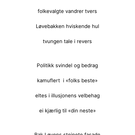
folkevalgte vandrer tvers
Løvebakken hviskende hul
tvungen tale i revers
<br><br>
Politikk svindel og bedrag
kamuflert i «folks beste»
eltes i illusjonens velbehag
ei kjærlig til «din neste»
<br><br>
Bak Løvens steinete fasade