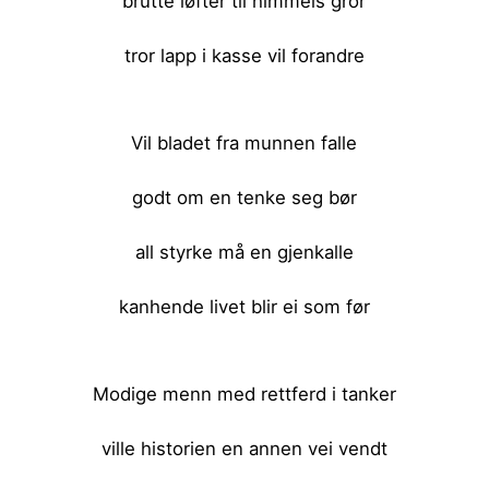
brutte løfter til himmels gror
tror lapp i kasse vil forandre
<br><br>
Vil bladet fra munnen falle
godt om en tenke seg bør
all styrke må en gjenkalle
kanhende livet blir ei som før
<br><br>
Modige menn med rettferd i tanker
ville historien en annen vei vendt