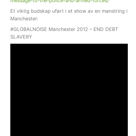
message-to-the-police-and-armed-forces/
Et viktig budskap uført i et show av en mønstring i
Manchester:
#GLOBALNOISE Manchester 2012 – END DEBT
SLAVERY