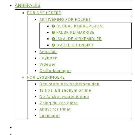
ANBEFALES
FOR NYE LESERE
AKTIVERING FOR FOLKET
➊ GLOBAL KORRUPSJON
➋ FALSK KLIMAKRISE
➌ ISKALDE VIRKEMIDLER
➍ DØDELIG HENSIKT
Anbefalt
I dybden
Videoer
Ordforklaringer
FOR LYSBRINGERE
Den store bevissthetsguiden
12 tips: Bli anonym online
De falske lysarbeiderne
7 ting du kan gjøre
Aktivt for frihet
Løsninger