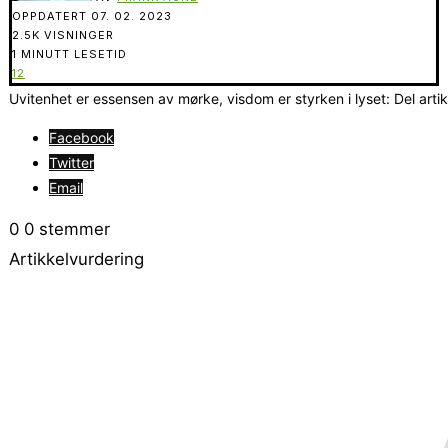
OPPDATERT
07. 02. 2023
2.5K VISNINGER
1 MINUTT LESETID
12
Uvitenhet er essensen av mørke, visdom er styrken i lyset: Del arti
Facebook
Twitter
Email
0
0
stemmer
Artikkelvurdering