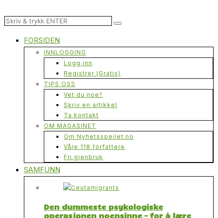
FORSIDEN
INNLOGGING
Logg inn
Registrer (Gratis)
TIPS OSS
Vet du noe?
Skriv en artikkel
Ta kontakt
OM MAGASINET
Om Nyhetsspeilet.no
Våre 118 forfattere
Fri gjenbruk
SAMFUNN
Den dummeste psykologiske
operasjonen noensinne – for å lære