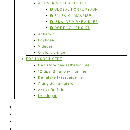
AKTIVERING FOR FOLKET
➊ GLOBAL KORRUPSJON
➋ FALSK KLIMAKRISE
➌ ISKALDE VIRKEMIDLER
➍ DØDELIG HENSIKT
Anbefalt
I dybden
Videoer
Ordforklaringer
FOR LYSBRINGERE
Den store bevissthetsguiden
12 tips: Bli anonym online
De falske lysarbeiderne
7 ting du kan gjøre
Aktivt for frihet
Løsninger