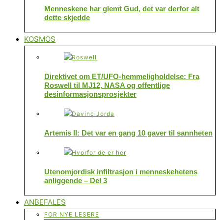
Menneskene har glemt Gud, det var derfor alt
dette skjedde
KOSMOS
Direktivet om ET/UFO-hemmeligholdelse: Fra
Roswell til MJ12, NASA og offentlige
desinformasjonsprosjekter
Artemis II: Det var en gang 10 gaver til sannheten
Utenomjordisk infiltrasjon i menneskehetens
anliggende – Del 3
ANBEFALES
FOR NYE LESERE