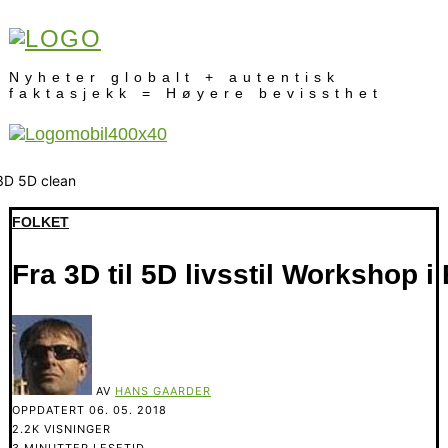
Nyheter globalt + autentisk
faktasjekk = Høyere bevissthet
FOLKET
Fra 3D til 5D livsstil Workshop i
AV
HANS GAARDER
OPPDATERT
06. 05. 2018
2.2K VISNINGER
3 MINUTTER LESETID