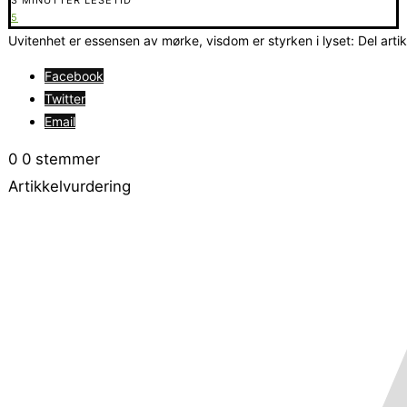
5
Uvitenhet er essensen av mørke, visdom er styrken i lyset: Del arti
Facebook
Twitter
Email
0
0
stemmer
Artikkelvurdering