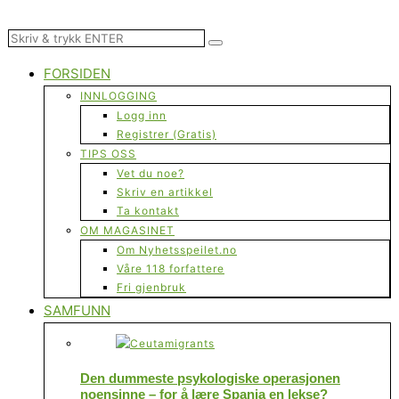
FORSIDEN
INNLOGGING
Logg inn
Registrer (Gratis)
TIPS OSS
Vet du noe?
Skriv en artikkel
Ta kontakt
OM MAGASINET
Om Nyhetsspeilet.no
Våre 118 forfattere
Fri gjenbruk
SAMFUNN
Den dummeste psykologiske operasjonen
noensinne – for å lære Spania en lekse?