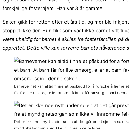
forskjellige fosterhjem. Han var 3 år gammel.
Saken gikk for retten etter et års tid, og mor ble frik
stoppet ikke der. Hun fikk som sagt ikke barnet sitt t
være uheldig for barnet å skilles fra fosterfamilien på d
opprettet. Dette ville kun forverre barnets nåværende s
Barnevernet kan alltid finne et påskudd for å forsøke å fjerne e
får for lite omsorg, eller at barn faktisk får omsorg, som i den
Det er ikke noe nytt under solen at det går prestisje i en sak fra
myndighetsorgan som ikke vil innrømme feilgrep