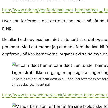
http://www.nrk.no/vestfold/vant-mot-barnevernet-_-far
Hvor enn forferdelig galt dette er i seg selv, så går det
hjelp.
De aller fleste av oss har i det siste sett at ordet
omsor
personer. Med det mener jeg at mens foreldre kan bli f
oppførsel, så kan barneverns-organer svikte så mye de
Et barn dødt her, et barn dødt der…under barnevernet’s omsorg? 
en oppsigelse. Ingenting!
http://www.bt.no/nyheter/lokalt/Anmelder-barnevernet