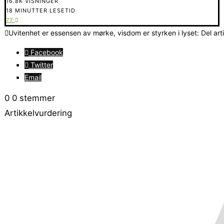
16.8K VISNINGER
18 MINUTTER LESETID
77
Uvitenhet er essensen av mørke, visdom er styrken i lyset: Del art
Facebook
Twitter
Email
0
0
stemmer
Artikkelvurdering