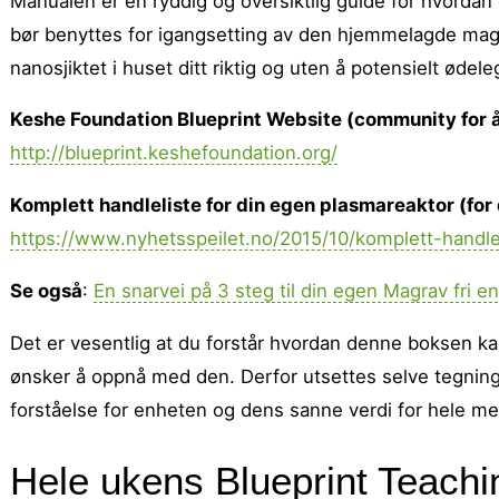
Manualen er en ryddig og oversiktlig guide for hvorda
bør benyttes for igangsetting av den hjemmelagde magr
nanosjiktet i huset ditt riktig og uten å potensielt øde
Keshe Foundation Blueprint Website (community for å 
http://blueprint.keshefoundation.org/
Komplett handleliste for din egen plasmareaktor (for
https://www.nyhetsspeilet.no/2015/10/komplett-hand
Se også
:
En snarvei på 3 steg til din egen Magrav fri e
Det er vesentlig at du forstår hvordan denne boksen ka
ønsker å oppnå med den. Derfor utsettes selve tegninge
forståelse for enheten og dens sanne verdi for hele 
Hele ukens Blueprint Teachi