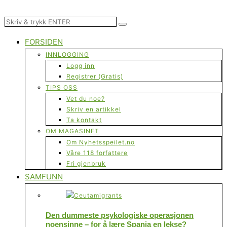
FORSIDEN
INNLOGGING
Logg inn
Registrer (Gratis)
TIPS OSS
Vet du noe?
Skriv en artikkel
Ta kontakt
OM MAGASINET
Om Nyhetsspeilet.no
Våre 118 forfattere
Fri gjenbruk
SAMFUNN
Den dummeste psykologiske operasjonen
noensinne – for å lære Spania en lekse?