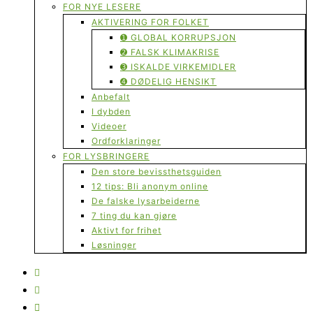
FOR NYE LESERE
AKTIVERING FOR FOLKET
➊ GLOBAL KORRUPSJON
➋ FALSK KLIMAKRISE
➌ ISKALDE VIRKEMIDLER
➍ DØDELIG HENSIKT
Anbefalt
I dybden
Videoer
Ordforklaringer
FOR LYSBRINGERE
Den store bevissthetsguiden
12 tips: Bli anonym online
De falske lysarbeiderne
7 ting du kan gjøre
Aktivt for frihet
Løsninger