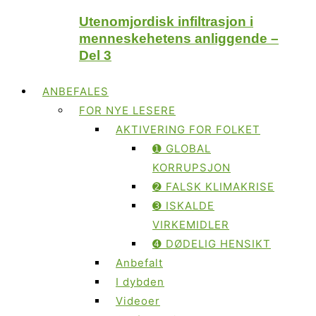
Utenomjordisk infiltrasjon i
menneskehetens anliggende –
Del 3
ANBEFALES
FOR NYE LESERE
AKTIVERING FOR FOLKET
➊ GLOBAL
KORRUPSJON
➋ FALSK KLIMAKRISE
➌ ISKALDE
VIRKEMIDLER
➍ DØDELIG HENSIKT
Anbefalt
I dybden
Videoer