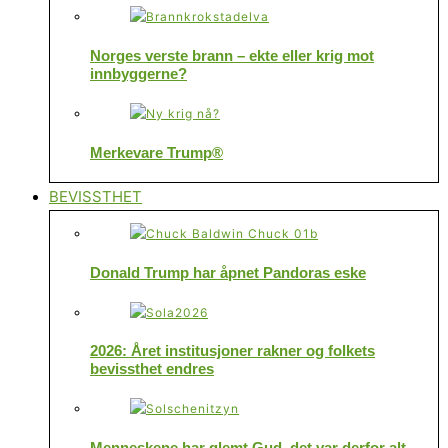
Norges verste brann – ekte eller krig mot
innbyggerne?
Merkevare Trump®
BEVISSTHET
Donald Trump har åpnet Pandoras eske
2026: Året institusjoner rakner og folkets
bevissthet endres
Menneskene har glemt Gud, det var derfor alt