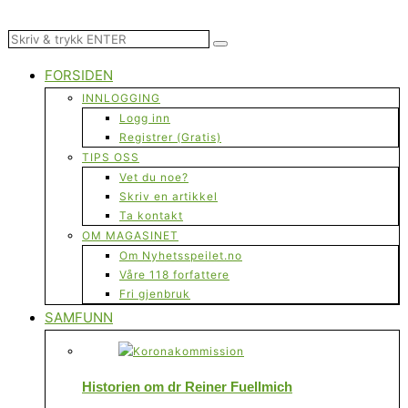
FORSIDEN
INNLOGGING
Logg inn
Registrer (Gratis)
TIPS OSS
Vet du noe?
Skriv en artikkel
Ta kontakt
OM MAGASINET
Om Nyhetsspeilet.no
Våre 118 forfattere
Fri gjenbruk
SAMFUNN
Historien om dr Reiner Fuellmich