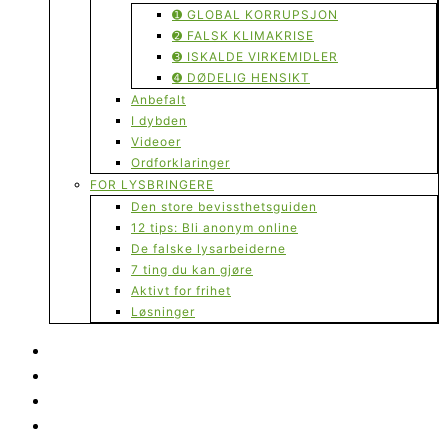
➊ GLOBAL KORRUPSJON
➋ FALSK KLIMAKRISE
➌ ISKALDE VIRKEMIDLER
➍ DØDELIG HENSIKT
Anbefalt
I dybden
Videoer
Ordforklaringer
FOR LYSBRINGERE
Den store bevissthetsguiden
12 tips: Bli anonym online
De falske lysarbeiderne
7 ting du kan gjøre
Aktivt for frihet
Løsninger