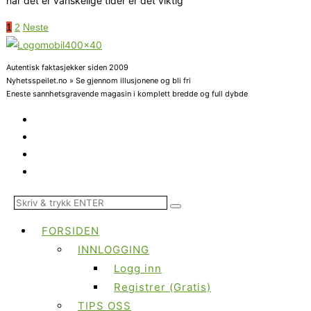
når det er vanskelige tider er det viktig
1
2
Neste
Autentisk faktasjekker siden 2009
Nyhetsspeilet.no » Se gjennom illusjonene og bli fri
Eneste sannhetsgravende magasin i komplett bredde og full dybde
FORSIDEN
INNLOGGING
Logg inn
Registrer (Gratis)
TIPS OSS