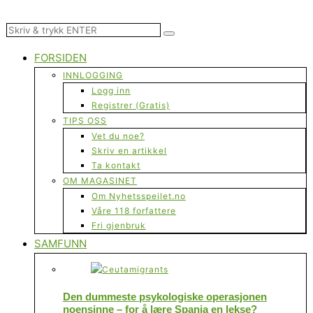
FORSIDEN
INNLOGGING
Logg inn
Registrer (Gratis)
TIPS OSS
Vet du noe?
Skriv en artikkel
Ta kontakt
OM MAGASINET
Om Nyhetsspeilet.no
Våre 118 forfattere
Fri gjenbruk
SAMFUNN
Den dummeste psykologiske operasjonen
noensinne – for å lære Spania en lekse?