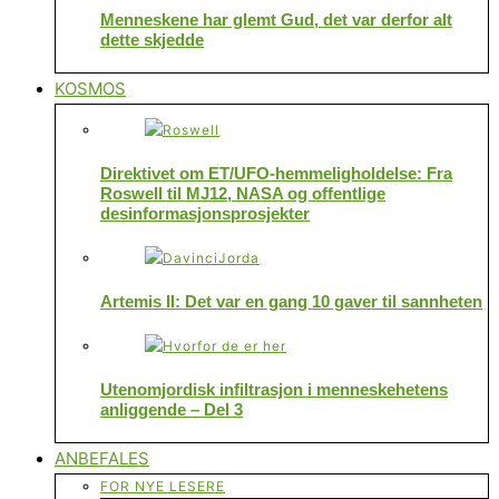
Menneskene har glemt Gud, det var derfor alt
dette skjedde
KOSMOS
Direktivet om ET/UFO-hemmeligholdelse: Fra
Roswell til MJ12, NASA og offentlige
desinformasjonsprosjekter
Artemis II: Det var en gang 10 gaver til sannheten
Utenomjordisk infiltrasjon i menneskehetens
anliggende – Del 3
ANBEFALES
FOR NYE LESERE