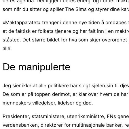
deres agenda. Det ligger i deres energi og i ordet makt
som når du sitter og spiller The Sims og styrer dine kar
«Maktapparatet» trenger i denne nye tiden å omdøpes t
at de faktisk er folkets tjenere og har falt inn i en ma
ståsted. Det større bildet for hva som skjer overordnet 
alle.
De manipulerte
Jeg sier ikke at alle politikere har solgt sjelen sin til d
De som er på toppen derimot, er klar over hvem de har 
menneskers villedelser, lidelser og død.
Presidenter, statsministere, utenriksministre, FNs gene
verdensbanken, direktører for multinasjonale banker, re