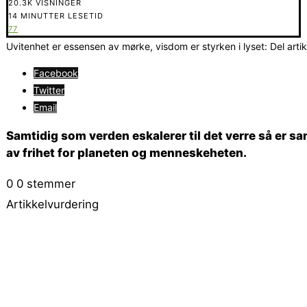
20.3K VISNINGER
14 MINUTTER LESETID
77
Uvitenhet er essensen av mørke, visdom er styrken i lyset: Del arti
Facebook
Twitter
Email
Samtidig som verden eskalerer til det verre så er s
av frihet for planeten og menneskeheten.
0
0
stemmer
Artikkelvurdering