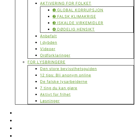
AKTIVERING FOR FOLKET
➊ GLOBAL KORRUPSJON
➋ FALSK KLIMAKRISE
➌ ISKALDE VIRKEMIDLER
➍ DØDELIG HENSIKT
Anbefalt
I dybden
Videoer
Ordforklaringer
FOR LYSBRINGERE
Den store bevissthetsguiden
12 tips: Bli anonym online
De falske lysarbeiderne
7 ting du kan gjøre
Aktivt for frihet
Løsninger