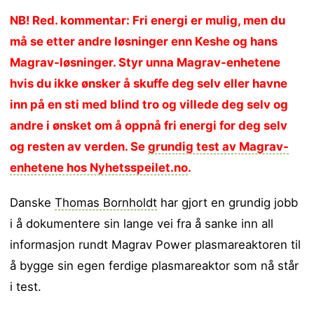
NB! Red. kommentar: Fri energi er mulig, men du
må se etter andre løsninger enn Keshe og hans
Magrav-løsninger. Styr unna Magrav-enhetene
hvis du ikke ønsker å skuffe deg selv eller havne
inn på en sti med blind tro og villede deg selv og
andre i ønsket om å oppnå fri energi for deg selv
og resten av verden. Se
grundig test av Magrav-
enhetene hos Nyhetsspeilet.no
.
Danske
Thomas Bornholdt
har gjort en grundig jobb
i å dokumentere sin lange vei fra å sanke inn all
informasjon rundt Magrav Power plasmareaktoren til
å bygge sin egen ferdige plasmareaktor som nå står
i test.