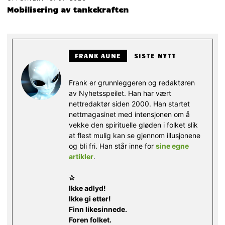
Mobilisering av tankekraften
FRANK AUNE
SISTE NYTT
Frank er grunnleggeren og redaktøren
av Nyhetsspeilet. Han har vært
nettredaktør siden 2000. Han startet
nettmagasinet med intensjonen om å
vekke den spirituelle gløden i folket slik
at flest mulig kan se gjennom illusjonene
og bli fri. Han står inne for
sine egne
artikler
.
✰
Ikke adlyd!
Ikke gi etter!
Finn likesinnede.
Foren folket.