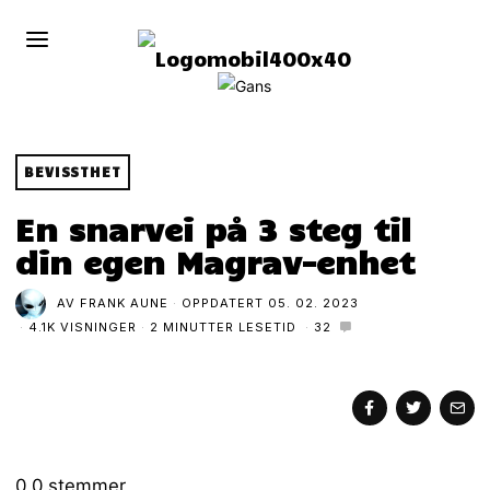
BEVISSTHET
En snarvei på 3 steg til
din egen Magrav-enhet
AV
FRANK AUNE
OPPDATERT
05. 02. 2023
4.1K VISNINGER
2 MINUTTER LESETID
32
0
0
stemmer