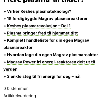
»
Virker Keshes plasmateknologi?
»
15 ferdigbygde Magrav plasmareaktorer
»
Keshes plasmarevolusjon – Del 1
»
Plasma bringer fred til hjemmet ditt
»
Komplett handleliste for din egen Magrav
plasmareaktor
»
Hvordan lage din egen Magrav plasmareaktor
»
Magrav Power fri energi-reaktoren delt ut til
verden
»
3 enkle steg til fri energi for deg – nå!
0
0
stemmer
Artikkelvurdering