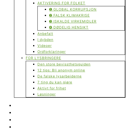
AKTIVERING FOR FOLKET
➊ GLOBAL KORRUPSJON
➋ FALSK KLIMAKRISE
➌ ISKALDE VIRKEMIDLER
➍ DØDELIG HENSIKT
Anbefalt
I dybden
Videoer
Ordforklaringer
FOR LYSBRINGERE
Den store bevissthetsguiden
12 tips: Bli anonym online
De falske lysarbeiderne
7 ting du kan gjøre
Aktivt for frihet
Løsninger