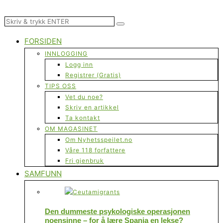
FORSIDEN
INNLOGGING
Logg inn
Registrer (Gratis)
TIPS OSS
Vet du noe?
Skriv en artikkel
Ta kontakt
OM MAGASINET
Om Nyhetsspeilet.no
Våre 118 forfattere
Fri gjenbruk
SAMFUNN
Den dummeste psykologiske operasjonen
noensinne – for å lære Spania en lekse?