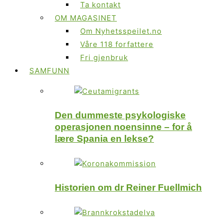
Ta kontakt
OM MAGASINET
Om Nyhetsspeilet.no
Våre 118 forfattere
Fri gjenbruk
SAMFUNN
Den dummeste psykologiske
operasjonen noensinne – for å
lære Spania en lekse?
Historien om dr Reiner Fuellmich