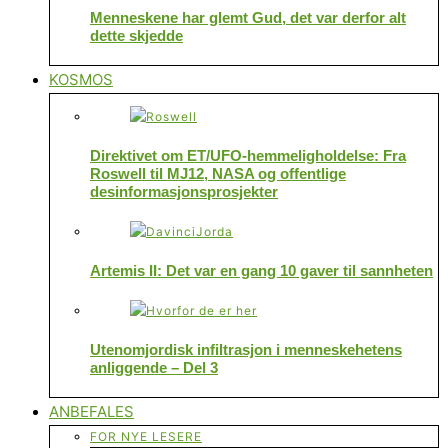
Menneskene har glemt Gud, det var derfor alt
dette skjedde
KOSMOS
Direktivet om ET/UFO-hemmeligholdelse: Fra
Roswell til MJ12, NASA og offentlige
desinformasjonsprosjekter
Artemis II: Det var en gang 10 gaver til sannheten
Utenomjordisk infiltrasjon i menneskehetens
anliggende – Del 3
ANBEFALES
FOR NYE LESERE