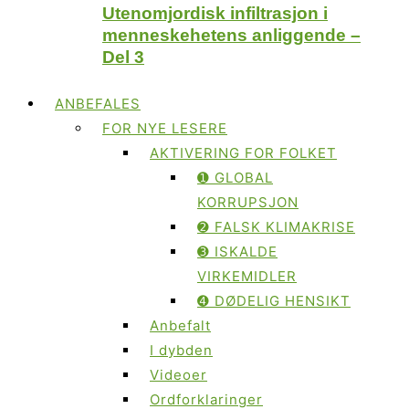
Utenomjordisk infiltrasjon i
menneskehetens anliggende –
Del 3
ANBEFALES
FOR NYE LESERE
AKTIVERING FOR FOLKET
➊ GLOBAL
KORRUPSJON
➋ FALSK KLIMAKRISE
➌ ISKALDE
VIRKEMIDLER
➍ DØDELIG HENSIKT
Anbefalt
I dybden
Videoer
Ordforklaringer