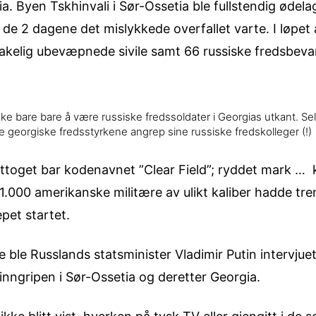
ia. Byen Tskhinvali i Sør-Ossetia ble fullstendig ødel
 2 dagene det mislykkede overfallet varte. I løpet 
akelig ubevæpnede sivile samt 66 russiske fredsbeva
kke bare bare å være russiske fredssoldater i Georgias utkant. Se
e georgiske fredsstyrkene angrep sine russiske fredskolleger (!)
lttoget bar kodenavnet ”Clear Field”; ryddet mark … 
1.000 amerikanske militære av ulikt kaliber hadde tren
pet startet.
e ble Russlands statsminister Vladimir Putin intervju
nngripen i Sør-Ossetia og deretter Georgia.