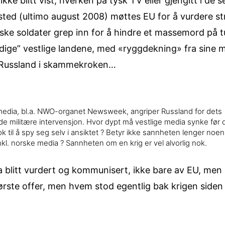
 ikke blitt vist, hverken på tysk TV eller gjengitt i de
t sted (ultimo august 2008) møttes EU for å vurdere st
siske soldater grep inn for å hindre et massemord på tu
dige” vestlige landene, med «ryggdekning» fra sine 
 Russland i skammekroken…
media, bl.a. NWO-organet Newsweek, angriper Russland for dets
de militære intervensjon. Hvor dypt må vestlige media synke før d
k til å spy seg selv i ansiktet ? Betyr ikke sannheten lenger noen 
inkl. norske media ? Sannheten om en krig er vel alvorlig nok.
a blitt vurdert og kommunisert, ikke bare av EU, me
ørste offer, men hvem stod egentlig bak krigen siden