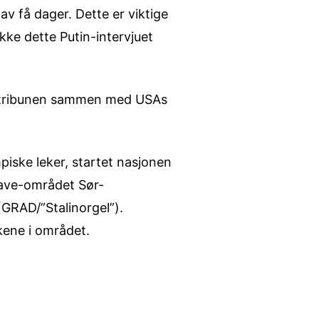
v få dager. Dette er viktige
ykke dette Putin-intervjuet
tribunen sammen med USAs
mpiske leker, startet nasjonen
lave-området Sør-
(GRAD/”Stalinorgel”).
kene i området.