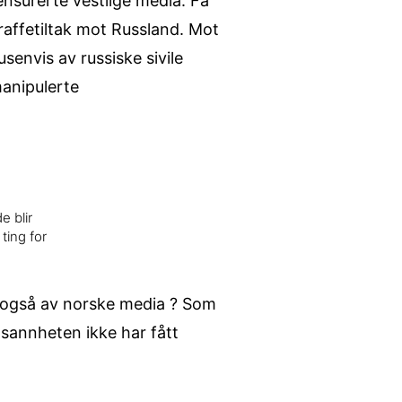
 sensurerte vestlige media. Få
raffetiltak mot Russland. Mot
senvis av russiske sivile
manipulerte
e blir
ting for
n også av norske media ? Som
 sannheten ikke har fått