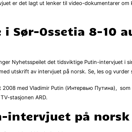
vjuet er det lagt ut lenker til video-dokumentarer om 
 i Sør-Ossetia 8-10 
nger Nyhetsspeilet det tidsviktige Putin-intervjuet i 
ed utskrift av intervjuet på norsk. Se, les og vurder s
ust 2008 med Vladimir Putin (Интервью Путина), som b
 TV-stasjonen ARD.
n-intervjuet på norsk