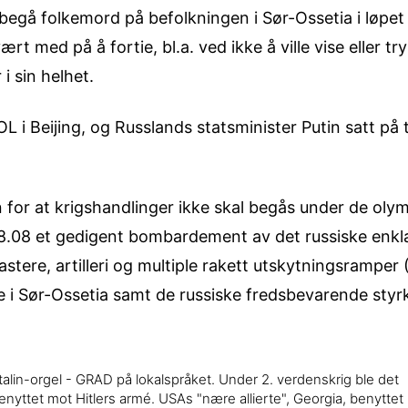
egå folkemord på befolkningen i Sør-Ossetia i løpet a
t med på å fortie, bl.a. ved ikke å ville vise eller tr
i sin helhet.
 i Beijing, og Russlands statsminister Putin satt
på 
jon for at krigshandlinger ikke skal begås under de oly
08.08 et gedigent bombardement av det russiske enk
stere, artilleri og multiple rakett utskytningsramper 
 i Sør-Ossetia samt de russiske fredsbevarende styr
talin-orgel - GRAD på lokalspråket. Under 2. verdenskrig ble det
enyttet mot Hitlers armé. USAs "nære allierte", Georgia, benyttet