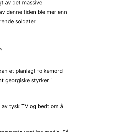
agt av det massive
av denne tiden ble mer enn
rende soldater.
lv
kan et planlagt folkemord
t georgiske styrker i
et av tysk TV og bedt om å