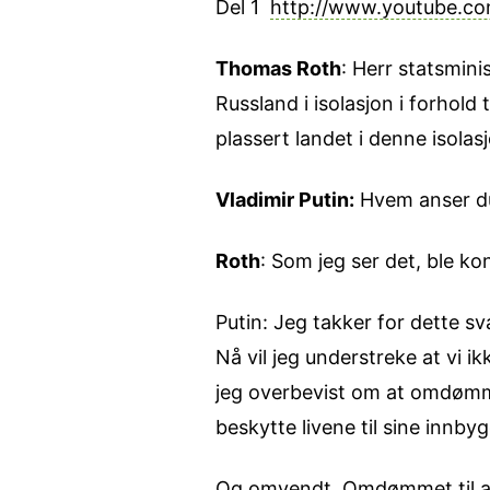
Del 1
http://www.youtube.c
Thomas Roth
: Herr statsmini
Russland i isolasjon i forhold
plassert landet i denne isolas
Vladimir Putin:
Hvem anser du 
Roth
: Som jeg ser det, ble ko
Putin: Jeg takker for dette svar
Nå vil jeg understreke at vi 
jeg overbevist om at omdømmet 
beskytte livene til sine innb
Og omvendt. Omdømmet til andr