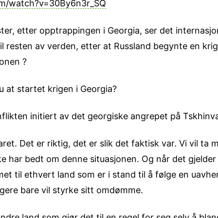
om/watch?v=30By6n3r_SQ
ster, etter opptrappingen i Georgia, ser det internasj
 til resten av verden, etter at Russland begynte en kri
jonen ?
at startet krigen i Georgia?
nflikten initiert av det georgiske angrepet på Tskhinva
et. Det er riktig, det er slik det faktisk var. Vi vil ta
ikke har bedt om denne situasjonen. Og når det gjelde
til ethvert land som er i stand til å følge en uavhen
yggere bare vil styrke sitt omdømme.
e land som gjør det til en regel for seg selv å blande