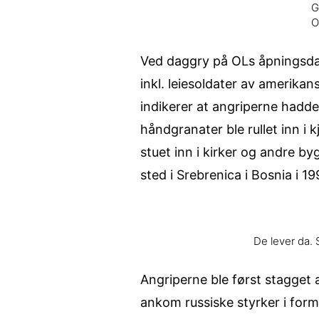
G
O
Ved daggry på OLs åpningsdag
inkl. leiesoldater av amerika
indikerer at angriperne hadde
håndgranater ble rullet inn i 
stuet inn i kirker og andre by
sted i Srebrenica i Bosnia i 1
De lever da.
Angriperne ble først stagget
ankom russiske styrker i for