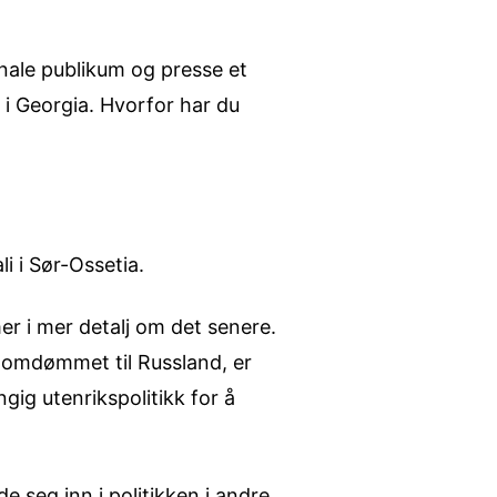
onale publikum og presse et
g i Georgia. Hvorfor har du
li i Sør-Ossetia.
 mer i mer detalj om det senere.
r omdømmet til Russland, er
gig utenrikspolitikk for å
 seg inn i politikken i andre