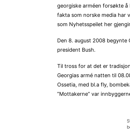
georgiske arméen forsøkte å b
fakta som norske media har vær
som Nyhetsspeilet her gjengir 
Den 8. august 2008 begynte OL
president Bush.
Til tross for at det er tradis
Georgias armé natten til 08.
Ossetia, med bl.a fly, bombeka
”Mottakerne” var innbyggerne
S
b