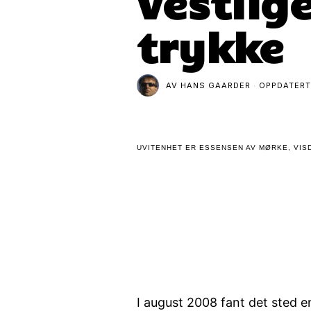
vestlige
trykke
AV
HANS GAARDER
OPPDATER
UVITENHET ER ESSENSEN AV MØRKE, VISD
I august 2008 fant det sted e