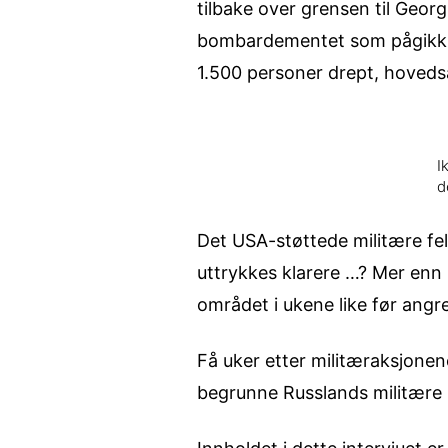
tilbake over grensen til Georg
bombardementet som pågikk de
1.500 personer drept, hoveds
I
d
Det USA-støttede militære fe
uttrykkes klarere …? Mer enn 
området i ukene like før angre
Få uker etter militæraksjonen
begrunne Russlands militære i