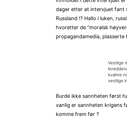
Innholdet i dette intervjuet er
dager etter at intervjuet fan
Russland !? Hallo i luken, rus
hvoretter de ”moralsk høyver
propagandamedia, plasserte
Vestlige 
livredden
kvalme no
vestlige 
Burde ikke sannheten først h
vanlig er sannheten krigens f
komme frem før ?