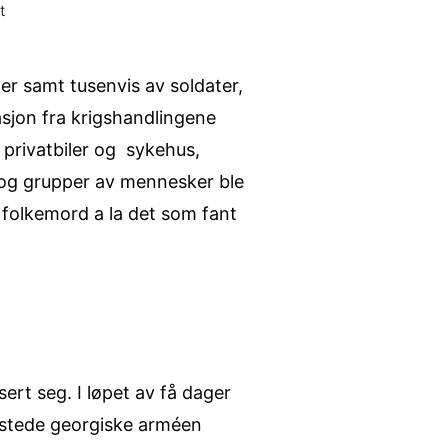
t
r samt tusenvis av soldater,
asjon fra krigshandlingene
t privatbiler og sykehus,
kt og grupper av mennesker ble
t folkemord a la det som fant
rt seg. I løpet av få dager
ustede georgiske arméen