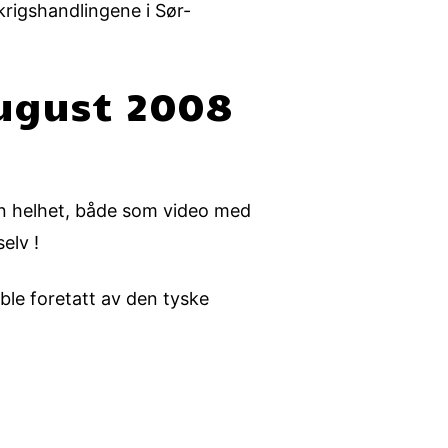
krigshandlingene i Sør-
august 2008
sin helhet, både som video med
elv !
le foretatt av den tyske