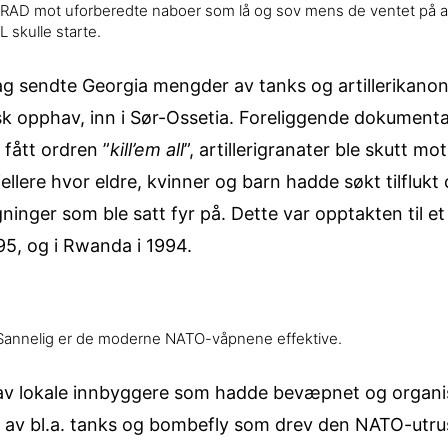
RAD mot uforberedte naboer som lå og sov mens de ventet på a
L skulle starte.
 sendte Georgia mengder av tanks og artillerikanone
nsk opphav, inn i Sør-Ossetia. Foreliggende dokument
 fått ordren ”
kill’em all
”, artillerigranater ble skutt mo
kjellere hvor eldre, kvinner og barn hadde søkt tilflu
gninger som ble satt fyr på. Dette var opptakten til e
995, og i Rwanda i 1994.
 Sannelig er de moderne NATO-våpnene effektive.
 av lokale innbyggere som hadde bevæpnet og organise
m av bl.a. tanks og bombefly som drev den NATO-utr