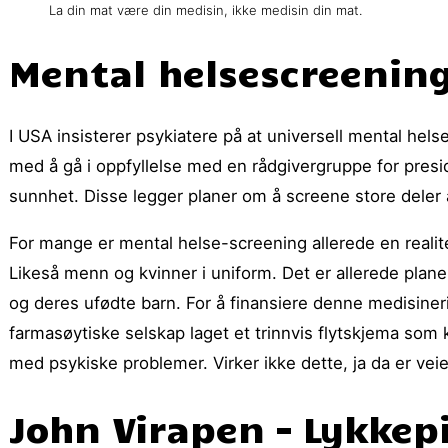
La din mat være din medisin, ikke medisin din mat.
Mental helsescreenin
I USA insisterer psykiatere på at universell mental hels
med å gå i oppfyllelse med en rådgivergruppe for pres
sunnhet. Disse legger planer om å screene store dele
For mange er mental helse-screening allerede en realit
Likeså menn og kvinner i uniform. Det er allerede plan
og deres ufødte barn. For å finansiere denne medisineri
farmasøytiske selskap laget et trinnvis flytskjema som 
med psykiske problemer. Virker ikke dette, ja da er veien
John Virapen – Lykkep