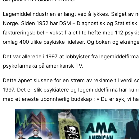
Legemiddelindustrien er langt ved å lykkes. Salget av n
Norge. Siden 1952 har DSM – Diagnostisk og Statistisk 
faktureringsbibel – vokst fra et lite hefte med 112 psyk
omlag 400 ulike psykiske lidelser. Og boken og økningen i
Det var allerede i 1997 at lobbyister fra legemiddelfirma
psykofarmaka på amerikansk TV.
Dette åpnet slusene for en strøm av reklame til verdi som 
1997. Det er slik psykiatere og legemiddelfirma har kunn
med et eneste ubønnhørlig budskap : » Du er syk, vi ha