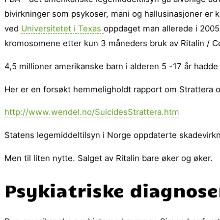
bivirkninger som psykoser, mani og hallusinasjoner er 
ved
Universitetet i Texas
oppdaget man allerede i 2005 
kromosomene etter kun 3 måneders bruk av Ritalin / C
4,5 millioner amerikanske barn i alderen 5 -17 år hadde
Her er en forsøkt hemmeligholdt rapport om Strattera 
http://www.wendel.no/SuicidesStrattera.htm
Statens legemiddeltilsyn i Norge oppdaterte skadevirk
Men til liten nytte. Salget av Ritalin bare øker og øker.
Psykiatriske diagnos