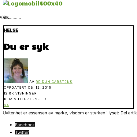
HELSE
Du er syk
AV
REIDUN CARSTENS
OPPDATERT
08. 12. 2015
12.8K VISNINGER
10 MINUTTER LESETID
84
Uvitenhet er essensen av mørke, visdom er styrken i lyset: Del arti
Facebook
Twitter