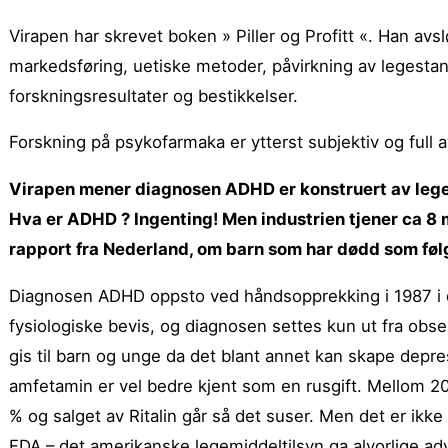
Virapen har skrevet boken » Piller og Profitt «. Han avsl
markedsføring, uetiske metoder, påvirkning av legesta
forskningsresultater og bestikkelser.
Forskning på psykofarmaka er ytterst subjektiv og full 
Virapen mener diagnosen ADHD er konstruert av legem
Hva er ADHD ? Ingenting! Men industrien tjener ca 8 m
rapport fra Nederland, om barn som har dødd som følge
Diagnosen ADHD oppsto ved håndsopprekking i 1987 i d
fysiologiske bevis, og diagnosen settes kun ut fra obser
gis til barn og unge da det blant annet kan skape depre
amfetamin er vel bedre kjent som en rusgift. Mellom 
% og salget av Ritalin går så det suser. Men det er ikk
FDA – det amerikanske legemiddeltilsyn ga alvorlige a