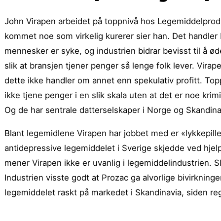
John Virapen arbeidet på toppnivå hos Legemiddelproduse
kommet noe som virkelig kurerer sier han. Det handler
mennesker er syke, og industrien bidrar bevisst til å ø
slik at bransjen tjener penger så lenge folk lever. Vira
dette ikke handler om annet enn spekulativ profitt. Topps
ikke tjene penger i en slik skala uten at det er noe kri
Og de har sentrale datterselskaper i Norge og Skandinav
Blant legemidlene Virapen har jobbet med er «lykkepill
antidepressive legemiddelet i Sverige skjedde ved hjelp
mener Virapen ikke er uvanlig i legemiddelindustrien. S
Industrien visste godt at Prozac ga alvorlige bivirkning
legemiddelet raskt på markedet i Skandinavia, siden regi