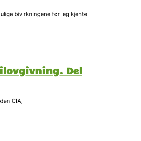
ige bivirkningene før jeg kjente
ilovgivning. Del
iden CIA,