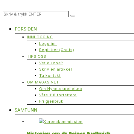
FORSIDEN
INNLOGGING
Logg inn
Registrer (Gratis)
TIPS OSS
Vet du noe?
Skriv en artikkel
Ta kontakt
OM MAGASINET
Om Nyhetsspeilet.no
Våre 118 forfattere
Fri gjenbruk
SAMFUNN
Historien om dr Reiner Fuellmich