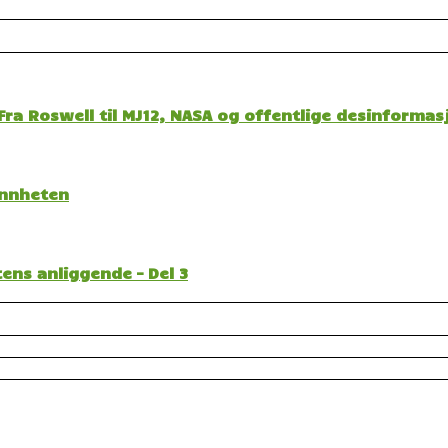
ra Roswell til MJ12, NASA og offentlige desinformas
sannheten
ens anliggende – Del 3