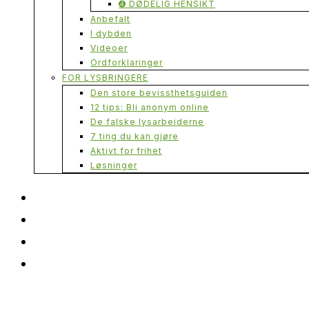
➍ DØDELIG HENSIKT
Anbefalt
I dybden
Videoer
Ordforklaringer
FOR LYSBRINGERE
Den store bevissthetsguiden
12 tips: Bli anonym online
De falske lysarbeiderne
7 ting du kan gjøre
Aktivt for frihet
Løsninger