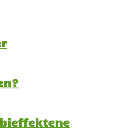
r
en?
bieffektene