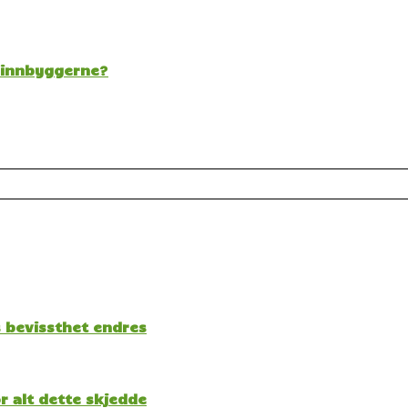
t innbyggerne?
s bevissthet endres
 alt dette skjedde