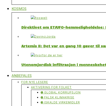
KOSMOS
Direktivet om ET/UFO-hemmeligholdelse: F
Artemis II: Det var en gang 10 gaver til 
Utenomjordisk infiltrasjon i menneskehet
ANBEFALES
FOR NYE LESERE
AKTIVERING FOR FOLKET
➊ GLOBAL KORRUPSJON
➋ FALSK KLIMAKRISE
➌ ISKALDE VIRKEMIDLER