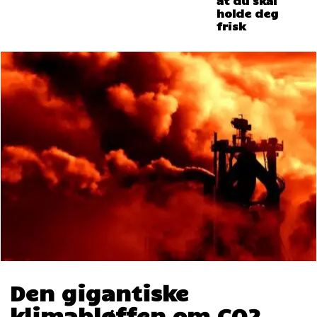
holde deg
frisk
Den gigantiske
klimabløffen om CO2